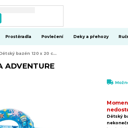
Prostěradla
Povlečení
Deky a přehozy
Ruč
Dětský bazén 120 x 20 cm SEA ADVENTURE
SEA ADVENTURE
Možno
Moment
nedost
Dětský b
nekonečn