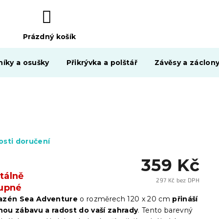
Prázdný košík
NÁKUPNÍ
KOŠÍK
níky a osušky
Přikrývka a polštář
Závěsy a záclon
sti doručení
359 Kč
álně
297 Kč bez DPH
upné
Měrn
cena:
azén Sea Adventure
o rozměrech 120 x 20 cm
přináší
ou zábavu a radost do vaší zahrady
. Tento barevný