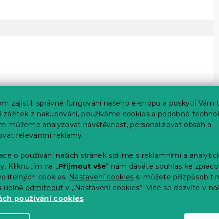
m zajistili správné fungování našeho e-shopu a poskytli Vám 
ší zážitek z nakupování, používáme cookies a podobné technol
im můžeme analyzovat návštěvnost, personalizovat obsah a
ovat relevantní reklamy.
ce o používání našich stránek sdílíme s reklamními a analyti
y. Kliknutím na „
Přijmout vše
“ nám dáváte souhlas ke zpraco
olitelných cookies.
Nastavení cookies
si můžete přizpůsobit 
s úplně
odmítnout
v „Nastavení cookies“. Více se dozvíte v na
ch používání cookies