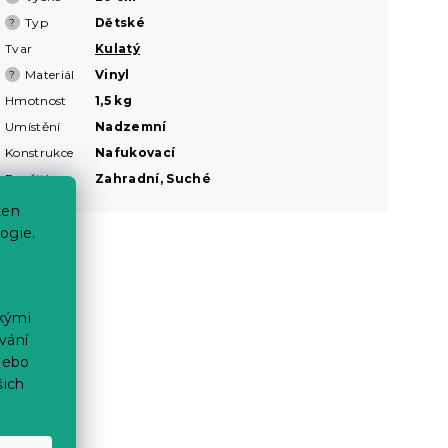
Typ
Dětské
?
Tvar
Kulatý
Materiál
Vinyl
?
Hmotnost
1,5 kg
Umístění
Nadzemní
Konstrukce
Nafukovací
Použití
Zahradní, Suché
ten
ogie.
ckými
vání
nebo
šich