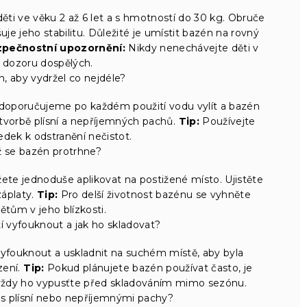
i ve věku 2 až 6 let a s hmotností do 30 kg. Obruče
e jeho stabilitu. Důležité je umístit bazén na rovný
pečnostní upozornění:
Nikdy nenechávejte děti v
 dozoru dospělých.
, aby vydržel co nejdéle?
e doporučujeme po každém použití vodu vylít a bazén
tvorbě plísní a nepříjemných pachů.
Tip:
Používejte
ředek k odstranění nečistot.
ž se bazén protrhne?
žete jednoduše aplikovat na postižené místo. Ujistěte
záplaty.
Tip:
Pro delší životnost bazénu se vyhněte
tům v jeho blízkosti.
í vyfouknout a jak ho skladovat?
yfouknout a uskladnit na suchém místě, aby byla
zení.
Tip:
Pokud plánujete bazén používat často, je
 vždy ho vypusťte před skladováním mimo sezónu.
s plísní nebo nepříjemnými pachy?