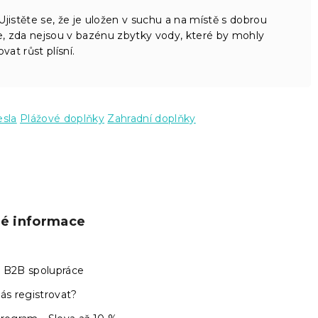
istěte se, že je uložen v suchu a na místě s dobrou
e, zda nejsou v bazénu zbytky vody, které by mohly
vat růst plísní.
esla
Plážové doplňky
Zahradní doplňky
ké informace
 B2B spolupráce
ás registrovat?