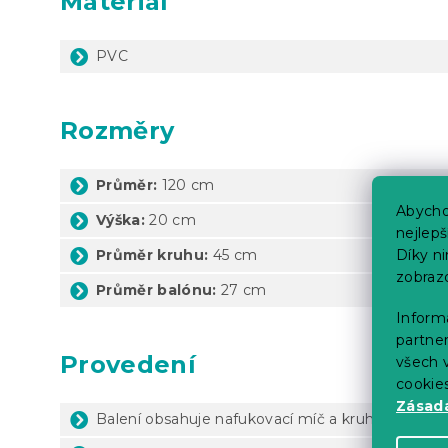
Materiál
PVC
Rozměry
Průměr:
120 cm
Abycho
Výška:
20 cm
nejlep
Díky n
Průměr kruhu:
45 cm
zobraz
Průměr balónu:
27 cm
Informa
partner
Provedení
všech v
cookie
Zásadá
Balení obsahuje nafukovací míč a kruh