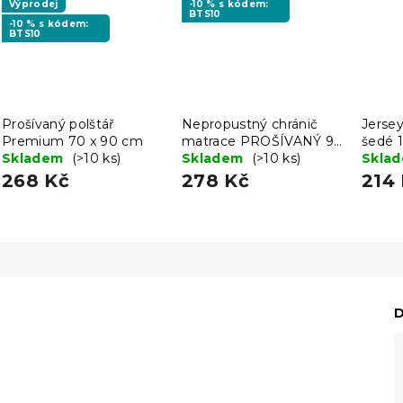
Výprodej
-10 % s kódem:
BTS10
-10 % s kódem:
BTS10
Prošívaný polštář
Nepropustný chránič
Jersey
Premium 70 x 90 cm
matrace PROŠÍVANÝ 90
šedé 
Skladem
(>10 ks)
x 200 cm
Skladem
(>10 ks)
Skla
268 Kč
278 Kč
214
D