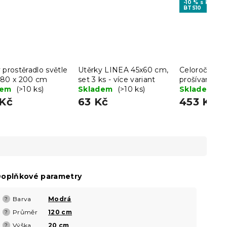
-10 % s kódem
BTS10
 prostěradlo světle
Utěrky LINEA 45x60 cm,
Celoroční př
180 x 200 cm
set 3 ks - více variant
prošívaná 14
dem
(>10 ks)
Skladem
(>10 ks)
s polštářem
Skladem
(>
90 cm
 Kč
63 Kč
453 Kč
oplňkové parametry
Barva
Modrá
?
Průměr
120 cm
?
Výška
20 cm
?