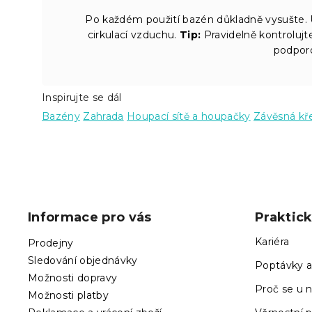
Po každém použití bazén důkladně vysušte. Uj
cirkulací vzduchu.
Tip:
Pravidelně kontrolujt
podporo
Inspirujte se dál
Bazény
Zahrada
Houpací sítě a houpačky
Závěsná kř
Z
á
p
Informace pro vás
Praktic
a
t
Kariéra
Prodejny
í
Sledování objednávky
Poptávky a
Možnosti dopravy
Proč se u n
Možnosti platby