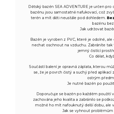
Dětský bazén SEA ADVENTURE je určen pro dět
bazénu jsou samostatně nafukovací, což zvyšuj
terén a mít děti neustále pod dohledem.
Bez
bazénu bez
Jak udržovat bazén
Bazén je vyroben z PVC, které je odolné, al
nechat oschnout na vzduchu. Zabráníte tak 
jemný čistící prost
Co dělat, kdy
Součástí balení je opravná záplata, kterou mů
se, že je povrch čistý a suchý před aplikací 
ostrým předmě
Je nutné bazén po použit
Doporučuje se bazén po každém použití v
zachována jeho kvalita a zabránilo se poško
možné ho mít nafouknutý delší dobu, ale
Jak se vyhnout problémům 