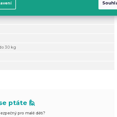
Souhl
tavení
 do 30 kg
se ptáte 🙋
bezpečný pro malé děti?