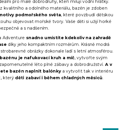
deální pro malé dobrodruhy, kteří milují vodní hrátky.
z kvalitního a odolného materiálu, bazén je zdoben
motivy podmořského světa
, které povzbudí dětskou
 touhu objevovat mořské tvory. Vaše děti si užijí horké
 bezpečně a s nadšením.
a Adventure
snadno umístíte kdekoliv na zahradě
ase
díky jeho kompaktním rozměrům. Krásně modrá
estrobarevné obrázky dokonale ladí s letní atmosférou.
 bazénu je nafukovací kruh a míč
, vytvořte svým
apomenutelné léto plné zábavy a dobrodružství.
A v
ete bazén naplnit balónky
a vytvořit tak v interiéru
t, který
děti zabaví i během chladných měsíců
.