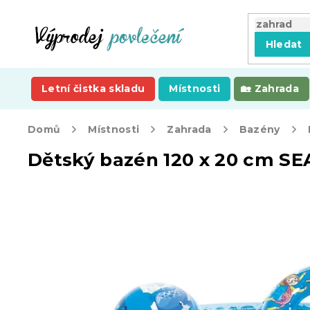
Přejít
na
obsah
Hledat
Letní čistka skladu
Místnosti
Zahrada
Domů
Místnosti
Zahrada
Bazény
Dětský bazén 120 x 20 cm 