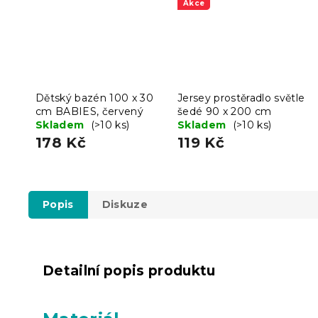
Akce
Dětský bazén 100 x 30
Jersey prostěradlo světle
cm BABIES, červený
šedé 90 x 200 cm
Skladem
(>10 ks)
Skladem
(>10 ks)
178 Kč
119 Kč
Popis
Diskuze
Detailní popis produktu