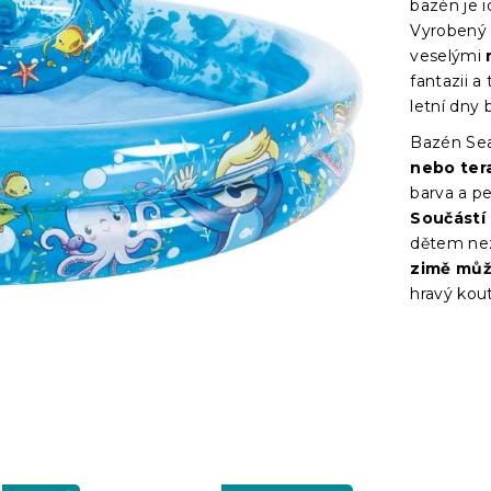
bazén je i
Vyrobený 
veselými
fantazii a
letní dny
Bazén Se
nebo ter
barva a p
Součástí
dětem nez
zimě můž
hravý kou