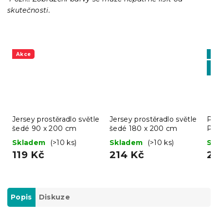
skutečnosti.
Akce
Vý
-1
BT
Jersey prostěradlo světle
Jersey prostěradlo světle
Pro
šedé 90 x 200 cm
šedé 180 x 200 cm
Pr
Skladem
(>10 ks)
Skladem
(>10 ks)
Sk
119 Kč
214 Kč
2
Popis
Diskuze