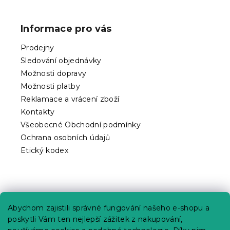
á
p
Informace pro vás
a
t
Prodejny
í
Sledování objednávky
Možnosti dopravy
Možnosti platby
Reklamace a vrácení zboží
Kontakty
Všeobecné Obchodní podmínky
Ochrana osobních údajů
Etický kodex
Praktické informace
Abychom zajistili správné fungování našeho e-shopu a
Kariéra
poskytli Vám ten nejlepší zážitek z nakupování,