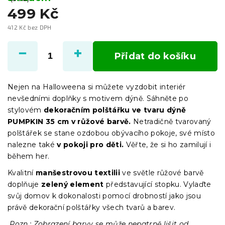
499 Kč
412 Kč bez DPH
Měrná
cena:
Přidat do košíku
Nejen na Halloweena si můžete vyzdobit interiér
nevšedními doplňky s motivem dýně. Sáhněte po
stylovém
dekoračním polštářku ve tvaru dýně
PUMPKIN 35 cm v růžové barvě.
Netradičně tvarovaný
polštářek se stane ozdobou obývacího pokoje, své místo
nalezne také
v pokoji pro děti.
Věřte, že si ho zamilují i
během her.
Kvalitní
manšestrovou textilii
ve světle růžové barvě
doplňuje
zelený element
představující stopku. Vylaďte
svůj domov k dokonalosti pomocí drobností jako jsou
právě dekorační polštářky všech tvarů a barev.
Pozn.: Zobrazení barvy se může nepatrně lišit od