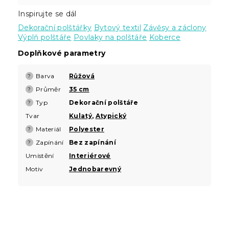
Inspirujte se dál
Dekorační polštářky
Bytový textil
Závěsy a záclony
Výplň polštáře
Povlaky na polštáře
Koberce
Doplňkové parametry
Barva
Růžová
?
Průměr
35 cm
?
Typ
Dekorační polštáře
?
Tvar
Kulatý
,
Atypický
Materiál
Polyester
?
Zapínání
Bez zapínání
?
Umístění
Interiérové
Motiv
Jednobarevný
Z