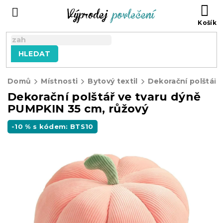
Přejít
NÁ
na
KO
obsah
HLEDAT
Domů
Místnosti
Bytový textil
Dekorační polštářk
Dekorační polštář ve tvaru dýně
PUMPKIN 35 cm, růžový
-10 % s kódem: BTS10