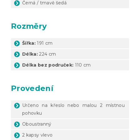
Černá / tmavě šedá
Rozměry
Šířka:
191 cm
Délka:
224 cm
Délka bez područek:
110 cm
Provedení
Určeno na křeslo nebo malou 2 místnou
pohovku
Oboustranný
2 kapsy vlevo