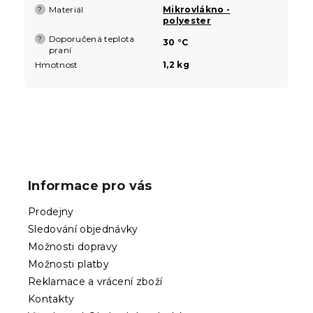
Materiál
Mikrovlákno -
?
polyester
Doporučená teplota
?
30 °C
praní
Hmotnost
1,2 kg
Z
á
p
Informace pro vás
a
t
Prodejny
í
Sledování objednávky
Možnosti dopravy
Možnosti platby
Reklamace a vrácení zboží
Kontakty