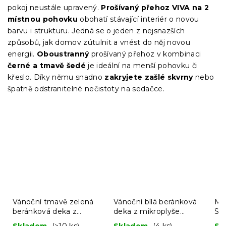
pokoj neustále upravený.
Prošívaný přehoz VIVA na 2
místnou pohovku
obohatí stávající interiér o novou
barvu i strukturu. Jedná se o jeden z nejsnazších
způsobů, jak domov zútulnit a vnést do něj novou
energii.
Oboustranný
prošívaný přehoz v kombinaci
černé a tmavě šedé
je ideální na menší pohovku či
křeslo. Díky němu snadno
zakryjete zašlé skvrny
nebo
špatně odstranitelné nečistoty na sedačce.
Vánoční tmavě zelená
Vánoční bílá beránková
Mi
beránková deka z
deka z mikroplyše
SOF
mikroplyše SNĚHULÁK
RETRO CHRISTMAS
Skladem
(>10 ks)
Skladem
(4 ks)
Sk