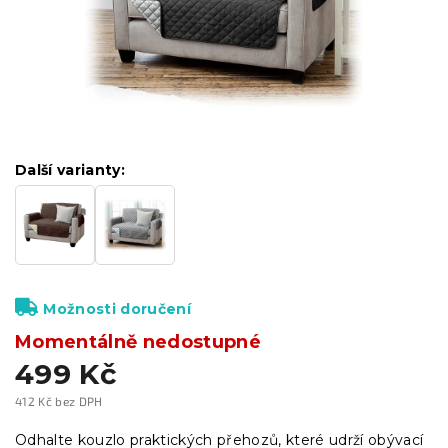
Další varianty:
Možnosti doručení
Momentálně nedostupné
499 Kč
412 Kč bez DPH
Měrná
cena:
Odhalte kouzlo praktických přehozů, které udrží obývací