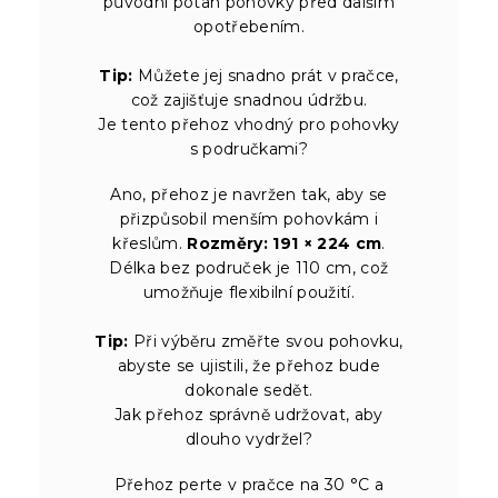
původní potah pohovky před dalším
opotřebením.
Tip:
Můžete jej snadno prát v pračce,
což zajišťuje snadnou údržbu.
Je tento přehoz vhodný pro pohovky
s područkami?
Ano, přehoz je navržen tak, aby se
přizpůsobil menším pohovkám i
křeslům.
Rozměry: 191 × 224 cm
.
Délka bez područek je 110 cm, což
umožňuje flexibilní použití.
Tip:
Při výběru změřte svou pohovku,
abyste se ujistili, že přehoz bude
dokonale sedět.
Jak přehoz správně udržovat, aby
dlouho vydržel?
Přehoz perte v pračce na 30 °C a