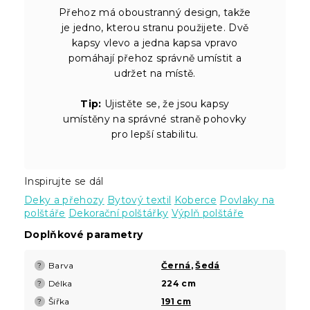
Přehoz má oboustranný design, takže
je jedno, kterou stranu použijete. Dvě
kapsy vlevo a jedna kapsa vpravo
pomáhají přehoz správně umístit a
udržet na místě.
Tip:
Ujistěte se, že jsou kapsy
umístěny na správné straně pohovky
pro lepší stabilitu.
Inspirujte se dál
Deky a přehozy
Bytový textil
Koberce
Povlaky na
polštáře
Dekorační polštářky
Výplň polštáře
Doplňkové parametry
Barva
Černá
,
Šedá
?
Délka
224 cm
?
Šířka
191 cm
?