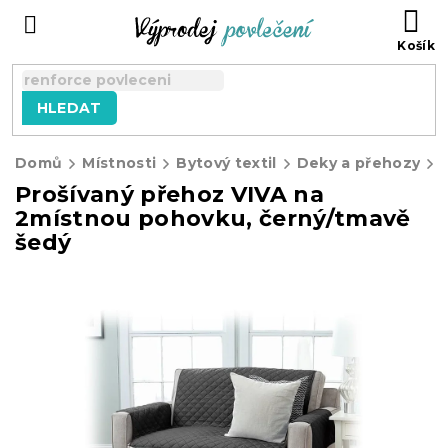
Přejít
NÁ
na
KO
obsah
HLEDAT
Domů
Místnosti
Bytový textil
Deky a přehozy
Prošívaný přehoz VIVA na
2místnou pohovku, černý/tmavě
šedý