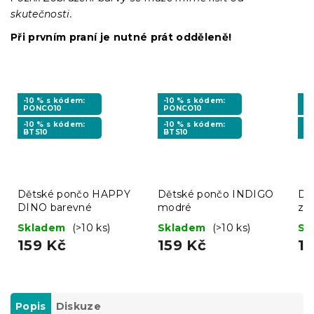
skutečnosti.
Při prvním praní je nutné prát odděleně!
-10 % s kódem:
-10 % s kódem:
-1
PONCO10
PONCO10
P
-10 % s kódem:
-10 % s kódem:
-1
BTS10
BTS10
BT
Dětské pončo HAPPY
Dětské pončo INDIGO
Dě
DINO barevné
modré
ze
Skladem
(>10 ks)
Skladem
(>10 ks)
Sk
159 Kč
159 Kč
15
Popis
Diskuze