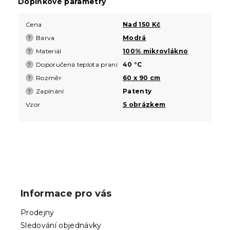
Doplňkové parametry
Cena
Nad 150 Kč
Barva
Modrá
?
Materiál
100% mikrovlákno
?
Doporučená teplota praní
40 °C
?
Rozměr
60 x 90 cm
?
Zapínání
Patenty
?
Vzor
S obrázkem
Z
á
p
Informace pro vás
a
t
Prodejny
í
Sledování objednávky