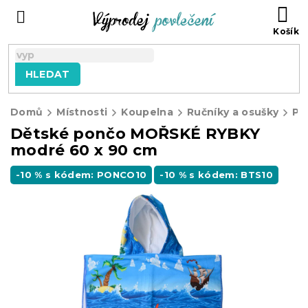
Přejít
NÁ
na
KO
obsah
HLEDAT
Domů
Místnosti
Koupelna
Ručníky a osušky
Po
Dětské pončo MOŘSKÉ RYBKY
modré 60 x 90 cm
-10 % s kódem: PONCO10
-10 % s kódem: BTS10