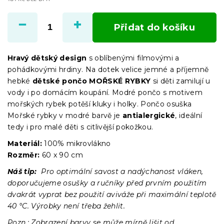
Měrná
cena:
Přidat do košíku
Hravý dětský design
s oblíbenými filmovými a
pohádkovými hrdiny. Na dotek velice jemné a příjemně
hebké
dětské pončo MOŘSKÉ RYBKY
si děti zamilují u
vody i po domácím koupání. Modré pončo s motivem
mořských rybek potěší kluky i holky. Pončo osuška
Mořské rybky v modré barvě je
antialergické
, ideální
tedy i pro malé děti s citlivější pokožkou.
Materiál:
100% mikrovlákno
Rozměr:
60 x 90 cm
Náš tip:
Pro optimální savost a nadýchanost vláken,
doporučujeme osušky a ručníky před prvním použitím
dvakrát vyprat bez použití aviváže při maximální teplotě
40 °C. Výrobky není třeba žehlit.
Pozn.: Zobrazení barvy se může mírně lišit od