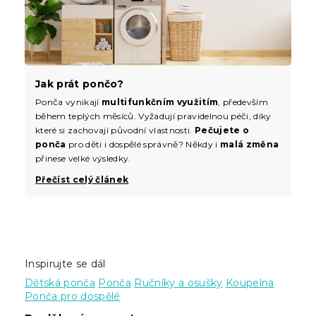
Jak prát pončo?
Ponča vynikají
multifunkčním využitím
, především
během teplých měsíců. Vyžadují pravidelnou péči, díky
které si zachovají původní vlastnosti.
Pečujete o
ponča
pro děti i dospělé správně? Někdy i
malá změna
přinese velké výsledky.
Přečíst celý článek
Inspirujte se dál
Dětská ponča
Ponča
Ručníky a osušky
Koupelna
Ponča pro dospělé