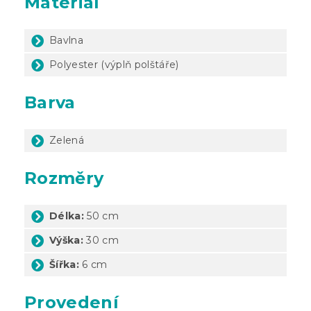
Materiál
Bavlna
Polyester (výplň polštáře)
Barva
Zelená
Rozměry
Délka:
50 cm
Výška:
30 cm
Šířka:
6 cm
Provedení