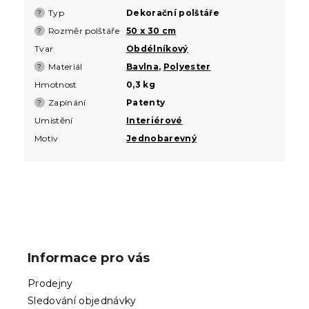
Typ
Dekorační polštáře
?
Rozměr polštáře
50 x 30 cm
?
Tvar
Obdélníkový
Materiál
Bavlna
,
Polyester
?
Hmotnost
0,3 kg
Zapínání
Patenty
?
Umístění
Interiérové
Motiv
Jednobarevný
Z
á
p
Informace pro vás
a
t
Prodejny
í
Sledování objednávky