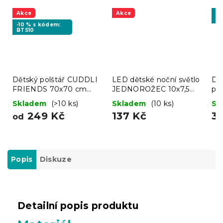
Akce
Akce
-1
BT
-10 % s kódem:
BTS10
Dětský polštář CUDDLI
LED dětské noční světlo
Dě
FRIENDS 70x70 cm
JEDNOROŽEC 10x7,5
po
plyšový - více barev
cm
50
Skladem
(>10 ks)
Skladem
(10 ks)
Sk
249 Kč
137 Kč
3
od
Popis
Diskuze
Detailní popis produktu