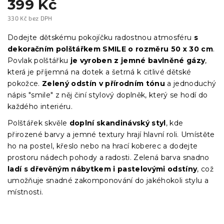
399 Kč
330 Kč bez DPH
Měrná
cena:
Dodejte dětskému pokojíčku radostnou atmosféru
s
dekoračním polštářkem SMILE o rozměru 50 x 30 cm
.
Povlak polštářku
je vyroben z jemné bavlněné gázy
,
která je příjemná na dotek a šetrná k citlivé dětské
pokožce.
Zelený odstín v přírodním tónu
a jednoduchý
nápis "smile" z něj činí stylový doplněk, který se hodí do
každého interiéru.
Polštářek skvěle
doplní skandinávský styl
, kde
přirozené barvy a jemné textury hrají hlavní roli. Umístěte
ho na postel, křeslo nebo na hrací koberec a dodejte
prostoru nádech pohody a radosti. Zelená barva snadno
ladí s dřevěným nábytkem i pastelovými odstíny
, což
umožňuje snadné zakomponování do jakéhokoli stylu a
místnosti.