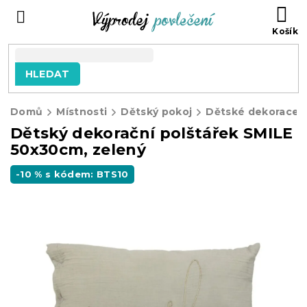
Přejít
NÁ
na
KO
obsah
HLEDAT
Domů
Místnosti
Dětský pokoj
Dětské dekorace
Dětský dekorační polštářek SMILE
50x30cm, zelený
-10 % s kódem: BTS10