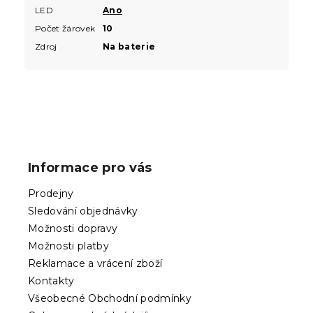
LED
Ano
Počet žárovek
10
Zdroj
Na baterie
Z
á
p
Informace pro vás
a
t
Prodejny
í
Sledování objednávky
Možnosti dopravy
Možnosti platby
Reklamace a vrácení zboží
Kontakty
Všeobecné Obchodní podmínky