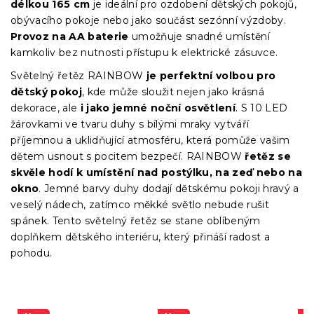
délkou 165 cm
je ideální pro ozdobení dětských pokojů,
obývacího pokoje nebo jako součást sezónní výzdoby.
Provoz na AA baterie
umožňuje snadné umístění
kamkoliv bez nutnosti přístupu k elektrické zásuvce.
Světelný řetěz RAINBOW
je perfektní volbou pro
dětský pokoj
, kde může sloužit nejen jako krásná
dekorace, ale
i jako jemné noční osvětlení
. S 10 LED
žárovkami ve tvaru duhy s bílými mraky vytváří
příjemnou a uklidňující atmosféru, která pomůže vašim
dětem usnout s pocitem bezpečí. RAINBOW
řetěz se
skvěle hodí k umístění nad postýlku, na zeď nebo na
okno
. Jemné barvy duhy dodají dětskému pokoji hravý a
veselý nádech, zatímco měkké světlo nebude rušit
spánek. Tento světelný řetěz se stane oblíbeným
doplňkem dětského interiéru, který přináší radost a
pohodu.