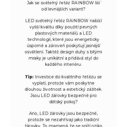
Jak se světelný řetěz RAINBOW liší
od levnějších variant?
LED světelný řetěz RAINBOW nabízí
vyšší kvalitu díky použití pevných
plastových materiálů a LED
technologií, které jsou energeticky
úsporné a zároveň poskytují jasnější
osvětlení. Taktéž design duhy s bílými
mraky je unikátní a přidává styl do
každého interiéru.
Tip:
Investice do kvalitního řetězu se
vyplatí, protože vám poskytne
dlouhou životnost a estetický zážitek.
Jsou LED žárovky bezpečné pro
dětský pokoj?
Ano, LED žárovky jsou bezpečné,
protože se nezahřívají jako tradiční
žárovky. To znamená, že se sníží riziko