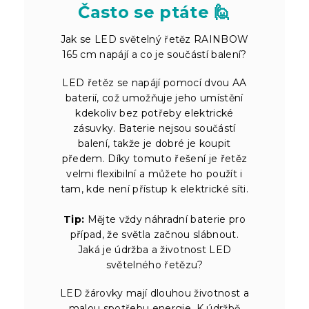
Často se ptáte 🙋
Jak se LED světelný řetěz RAINBOW
165 cm napájí a co je součástí balení?
LED řetěz se napájí pomocí dvou AA
baterií, což umožňuje jeho umístění
kdekoliv bez potřeby elektrické
zásuvky. Baterie nejsou součástí
balení, takže je dobré je koupit
předem. Díky tomuto řešení je řetěz
velmi flexibilní a můžete ho použít i
tam, kde není přístup k elektrické síti.
Tip:
Mějte vždy náhradní baterie pro
případ, že světla začnou slábnout.
Jaká je údržba a životnost LED
světelného řetězu?
LED žárovky mají dlouhou životnost a
malou spotřebu energie. K údržbě