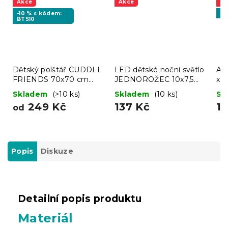
Akce
Akce
A
-10 % s kódem:
Vý
BTS10
Dětský polštář CUDDLI
LED dětské noční světlo
AK
FRIENDS 70x70 cm
JEDNOROŽEC 10x7,5
x 2
plyšový - více barev
cm
Skladem
(>10 ks)
Skladem
(10 ks)
Sk
249 Kč
137 Kč
1 
od
Popis
Diskuze
Detailní popis produktu
Materiál