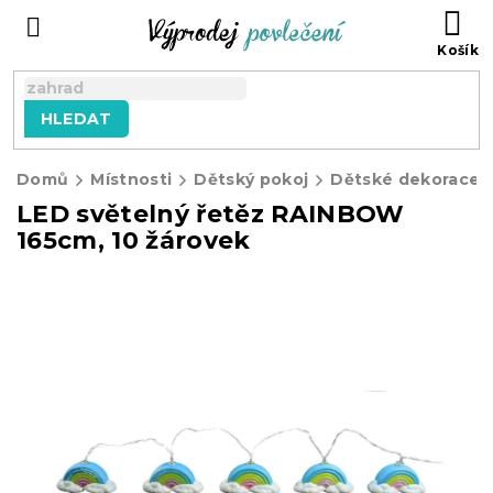
Přejít
NÁ
na
KO
obsah
HLEDAT
Domů
Místnosti
Dětský pokoj
Dětské dekorace
LED světelný řetěz RAINBOW
165cm, 10 žárovek