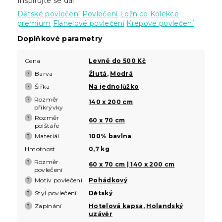
Inspirujte se dál
Dětské povlečení
Povlečení
Ložnice
Kolekce
premium
Flanelové povlečení
Krepové povlečení
Doplňkové parametry
Cena
Levné do 500 Kč
Barva
Žlutá
,
Modrá
?
Šířka
Na jednolůžko
?
Rozměr
?
140 x 200 cm
přikrývky
Rozměr
?
60 x 70 cm
polštáře
Materiál
100% bavlna
?
Hmotnost
0,7 kg
Rozměr
?
60 x 70 cm | 140 x 200 cm
povlečení
Motiv povlečení
Pohádkový
?
Styl povlečení
Dětský
?
Zapínání
Hotelová kapsa
,
Holandský
?
uzávěr