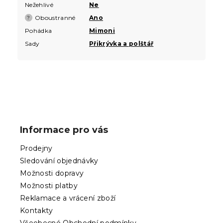
Nežehlivé
Ne
Oboustranné
Ano
?
Pohádka
Mimoni
Sady
Přikrývka a polštář
Z
á
p
Informace pro vás
a
t
Prodejny
í
Sledování objednávky
Možnosti dopravy
Možnosti platby
Reklamace a vrácení zboží
Kontakty
Všeobecné Obchodní podmínky