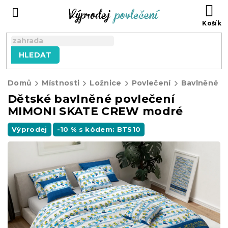
Přejít
NÁ
na
KO
obsah
HLEDAT
Domů
Místnosti
Ložnice
Povlečení
Bavlněné p
Dětské bavlněné povlečení
MIMONI SKATE CREW modré
Výprodej
-10 % s kódem: BTS10