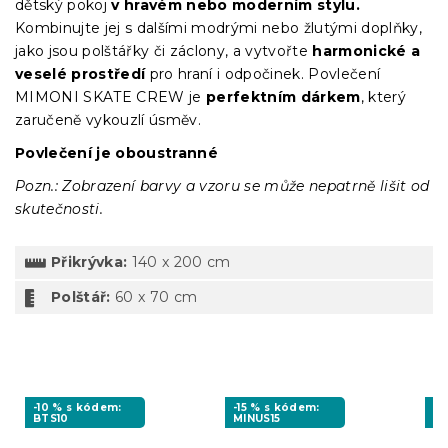
dětský pokoj
v hravém nebo moderním stylu.
Kombinujte jej s dalšími modrými nebo žlutými doplňky,
jako jsou polštářky či záclony, a vytvořte
harmonické a
veselé prostředí
pro hraní i odpočinek. Povlečení
MIMONI SKATE CREW je
perfektním dárkem
, který
zaručeně vykouzlí úsměv.
Povlečení je oboustranné
Pozn.: Zobrazení barvy a vzoru se může nepatrně lišit od
skutečnosti.
Přikrývka:
140 x 200 cm
Polštář:
60 x 70 cm
-10 % s kódem:
-15 % s kódem:
-1
BTS10
MINUS15
BT