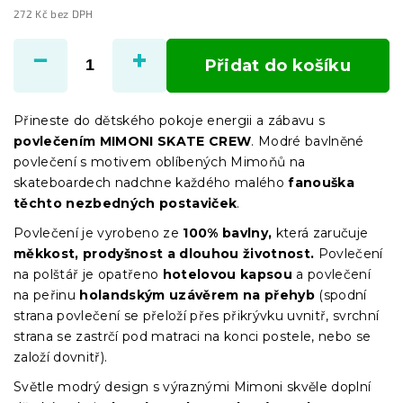
272 Kč bez DPH
Měrná
cena:
Přidat do košíku
Přineste do dětského pokoje energii a zábavu s
povlečením MIMONI SKATE CREW
. Modré bavlněné
povlečení s motivem oblíbených Mimoňů na
skateboardech nadchne každého malého
fanouška
těchto nezbedných postaviček
.
Povlečení je vyrobeno ze
100% bavlny,
která zaručuje
měkkost, prodyšnost a dlouhou životnost.
Povlečení
na polštář je opatřeno
hotelovou kapsou
a povlečení
na peřinu
holandským uzávěrem na přehyb
(spodní
strana povlečení se přeloží přes přikrývku uvnitř, svrchní
strana se zastrčí pod matraci na konci postele, nebo se
založí dovnitř).
Světle modrý design s výraznými Mimoni skvěle doplní