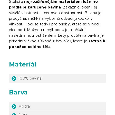
Stálicí a
nejrozšířenějším materiálem ložního
prádla je zaručeně bavlna
. Zákazníci ocení její
skvělé vlastnosti a cenovou dostupnost. Bavlna je
prodyšná, měkká a výborně odvádí jakoukoliv
vlhkost. Hodí se tedy i pro osoby, které se v noci
více potí. Možnou nevýhodou je mačkání a
následná nutnost žehlení. Léty prověřená bavlna je
přírodní vlákno získané z bavlníku, které je
šetrné k
pokožce celého těla
.
Materiál
100% bavlna
Barva
Modrá