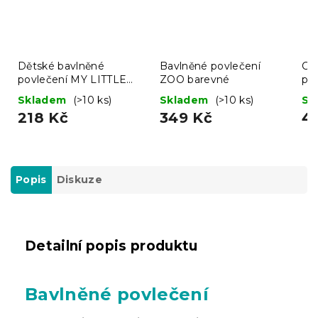
Dětské bavlněné
Bavlněné povlečení
Cel
povlečení MY LITTLE
ZOO barevné
pr
PONY STARS bílé
s 
Skladem
(>10 ks)
Skladem
(>10 ks)
Sk
90
218 Kč
349 Kč
4
Popis
Diskuze
Detailní popis produktu
Bavlněné povlečení