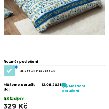
Rozměr povlečení
60 x 70 cm | 140 x 200 cm
Můžeme doručit
12.08.2026
Možnosti
do:
doručení
Skladem
(>10 ks)
329 Kč