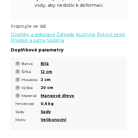
vody, aby nedošlo k deformaci.
Inspirujte se dál
Doplňky a dekorace
Zahrada
Kuchyně
Bytový textil
Předsíň a šatna
Spižírna
Doplňkové parametry
Barva
Bílá
?
Šířka
12 cm
?
Hloubka
2 cm
?
Výška
20 cm
?
Materiál
Mangové dřevo
?
Hmotnost
0,6 kg
Sady
Sady
Motiv
Velikonoční