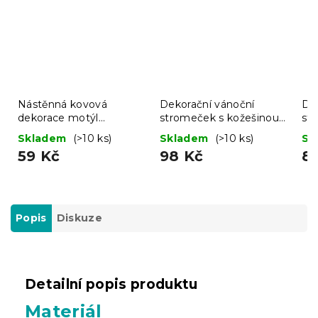
Nástěnná kovová
Dekorační vánoční
De
dekorace motýl
stromeček s kožešinou
st
BUTTERFLY 40 cm -
LUSH 41 cm - různé
LU
Skladem
(>10 ks)
Skladem
(>10 ks)
Sk
více barev
barvy
ba
59 Kč
98 Kč
8
Popis
Diskuze
Detailní popis produktu
Materiál