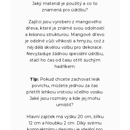
Jaký materiál je použitý a co to
znamená pro údržbu?
Zajíčci jsou vyrobeni z mangového
dřeva, které je známé svou odolností
a krásnou strukturou. Mangové dřevo
je odolné vůči vlhkosti a hmyzu, což z
něj dělá skvělou volbu pro dekorace.
Nevyžaduje žádnou speciální údržbu,
stačí ho čas od času otřít suchým
hadříkem.
Tip:
Pokud chcete zachovat lesk
povrchu, můžete jednou za čas
přetřít lehkou vrstvou včelího vosku.
Jaké jsou rozměry a kde jej mohu
umístit?
Hlavní zajíček má výšku 20 cm, šířku
12 cm a hloubku 2 cm. Díky svému
kompaktnímu designu je ideální pro