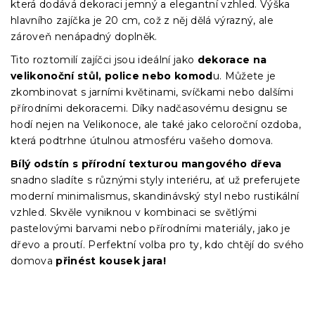
která dodává dekoraci jemný a elegantní vzhled. Výška
hlavního zajíčka je 20 cm, což z něj dělá výrazný, ale
zároveň nenápadný doplněk.
Tito roztomilí zajíčci jsou ideální jako
dekorace na
velikonoční stůl, police nebo komod
u. Můžete je
zkombinovat s jarními květinami, svíčkami nebo dalšími
přírodními dekoracemi. Díky nadčasovému designu se
hodí nejen na Velikonoce, ale také jako celoroční ozdoba,
která podtrhne útulnou atmosféru vašeho domova.
Bílý odstín s přírodní texturou mangového dřeva
snadno sladíte s různými styly interiéru, ať už preferujete
moderní minimalismus, skandinávský styl nebo rustikální
vzhled. Skvěle vyniknou v kombinaci se světlými
pastelovými barvami nebo přírodními materiály, jako je
dřevo a proutí. Perfektní volba pro ty, kdo chtějí do svého
domova
přinést kousek jara!