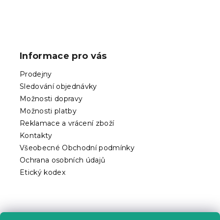
Z
á
p
Informace pro vás
a
t
Prodejny
í
Sledování objednávky
Možnosti dopravy
Možnosti platby
Reklamace a vrácení zboží
Kontakty
Všeobecné Obchodní podmínky
Ochrana osobních údajů
Etický kodex
Praktické informace