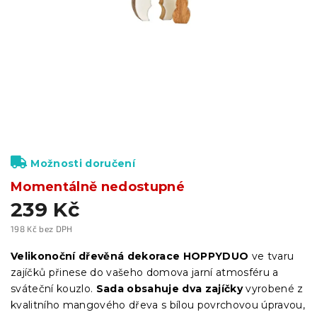
Možnosti doručení
Momentálně nedostupné
239 Kč
198 Kč bez DPH
Měrná
cena:
Velikonoční dřevěná dekorace HOPPYDUO
ve tvaru
zajíčků přinese do vašeho domova jarní atmosféru a
sváteční kouzlo.
Sada obsahuje dva zajíčky
vyrobené z
kvalitního mangového dřeva s bílou povrchovou úpravou,