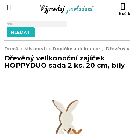
Přejít
NÁ
na
KO
obsah
HLEDAT
Domů
Místnosti
Doplňky a dekorace
Dřevěný velikonoční zajíček
HOPPYDUO sada 2 ks, 20 cm, bílý