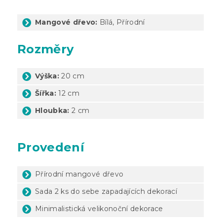
Mangové dřevo:
Bílá, Přírodní
Rozměry
Výška:
20 cm
Šířka:
12 cm
Hloubka:
2 cm
Provedení
Přírodní mangové dřevo
Sada 2 ks do sebe zapadajících dekorací
Minimalistická velikonoční dekorace