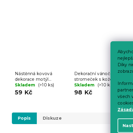
Abycho
nejlep
Díky n
zobraz
Nástěnná kovová
Dekorační vánoční
dekorace motýl
stromeček s kožešinou
Informa
BUTTERFLY 40 cm -
Skladem
(>10 ks)
LUSH 41 cm - různé
Skladem
(>10 ks)
partner
více barev
barvy
59 Kč
98 Kč
všech v
cookie
Zásadá
Popis
Diskuze
Nas