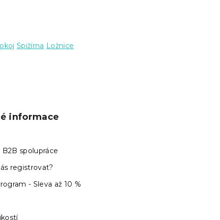
okoj
Spižírna
Ložnice
ké informace
 B2B spolupráce
ás registrovat?
program - Sleva až 10 %
ikostí