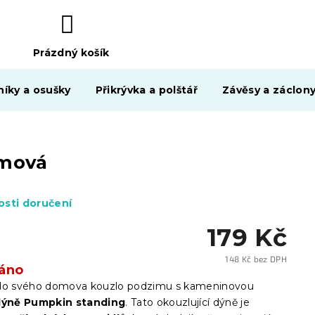
Prázdný košík
NÁKUPNÍ
KOŠÍK
níky a osušky
Přikrývka a polštář
Závěsy a záclon
émová
sti doručení
179 Kč
148 Kč bez DPH
áno
Měrn
cena:
 do svého domova kouzlo podzimu s kameninovou
dýně Pumpkin standing
. Tato okouzlující dýně je