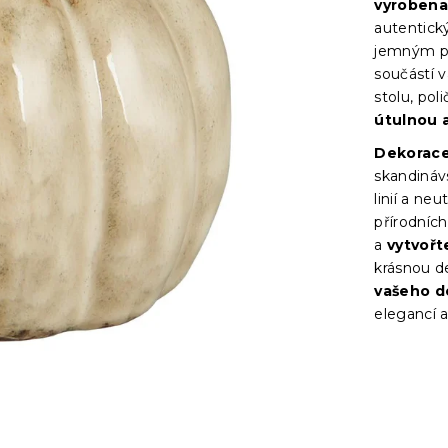
vyrobena
autentický
jemným př
součástí v
stolu, pol
útulnou 
Dekorace
skandináv
linií a ne
přírodníc
a
vytvořt
krásnou d
vašeho d
elegancí a