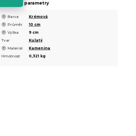
oplňkové parametry
Barva
Krémová
?
Průměr
10 cm
?
Výška
9 cm
?
Tvar
Kulatý
Materiál
Kamenina
?
Hmotnost
0,321 kg