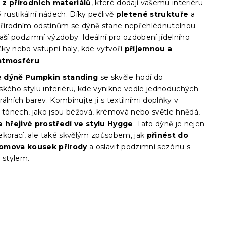
 z přírodních materiálů
, které dodají vašemu interiéru
 rustikální nádech. Díky pečlivě
pletené struktuře
a
írodním odstínům se dýně stane nepřehlédnutelnou
aší podzimní výzdoby. Ideální pro ozdobení jídelního
ičky nebo vstupní haly, kde vytvoří
příjemnou a
atmosféru
.
 dýně Pumpkin standing
se skvěle hodí do
ského stylu interiéru, kde vynikne vedle jednoduchých
utrálních barev. Kombinujte ji s textilními doplňky v
h tónech, jako jsou béžová, krémová nebo světle hnědá,
e hřejivé prostředí ve stylu Hygge
. Tato dýně je nejen
ekorací, ale také skvělým způsobem, jak
přinést do
omova kousek přírody
a oslavit podzimní sezónu s
 stylem.