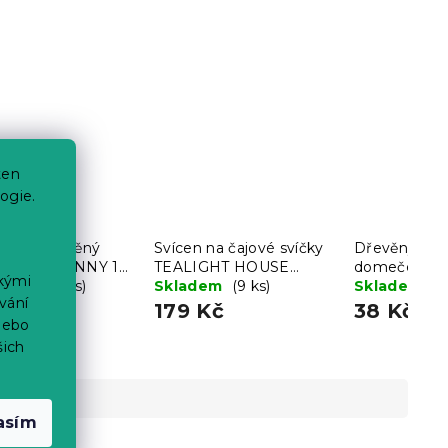
ten
ogie.
onoční dřevěný
Svícen na čajové svíčky
Dřevěný deko
k WHITE BUNNY 14
TEALIGHT HOUSE
domeček HE
ckými
ý
dem
(>10 ks)
FACADE, červený
Skladem
(9 ks)
cm
Skladem
(>
vání
Kč
179 Kč
38 Kč
nebo
šich
asím