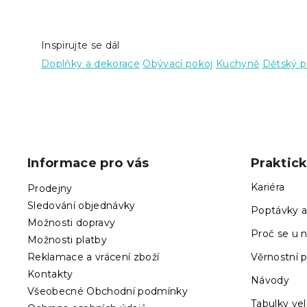
Inspirujte se dál
Doplňky a dekorace
Obývací pokoj
Kuchyně
Dětský p
Z
á
p
Informace pro vás
Praktic
a
t
Kariéra
Prodejny
í
Sledování objednávky
Poptávky a
Možnosti dopravy
Proč se u n
Možnosti platby
Reklamace a vrácení zboží
Věrnostní 
Kontakty
Návody
Všeobecné Obchodní podmínky
Tabulky vel