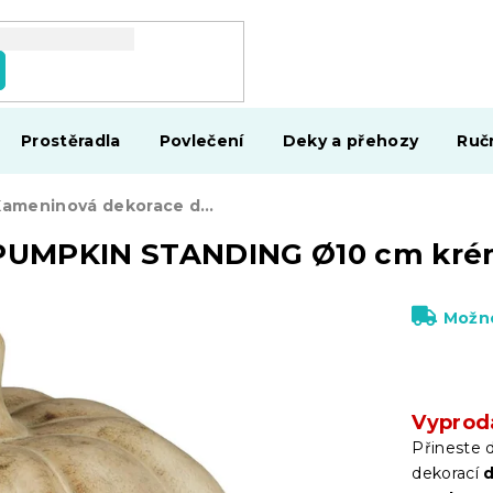
Prostěradla
Povlečení
Deky a přehozy
Ruč
Kameninová dekorace dýně PUMPKIN STANDING Ø10 cm krémová
 PUMPKIN STANDING Ø10 cm kr
Možno
Vyprod
Přineste
dekorací