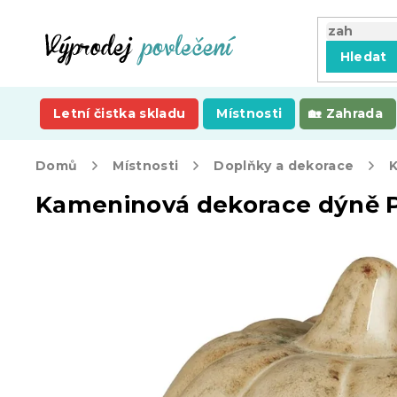
Přejít
na
obsah
Hledat
Letní čistka skladu
Místnosti
Zahrada
Domů
Místnosti
Doplňky a dekorace
Kameninová dekorace dýně