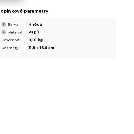
oplňkové parametry
Barva
Hnědá
?
Materiál
Papír
?
Hmotnost
0,01 kg
Rozměry
11,8 x 16,6 cm