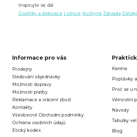
Inspirujte se dál
Doplňky a dekorace
Ložnice
Kuchyně
Zahrada
Dětský
Z
á
p
Informace pro vás
Praktic
a
t
Kariéra
Prodejny
í
Sledování objednávky
Poptávky a
Možnosti dopravy
Proč se u n
Možnosti platby
Reklamace a vrácení zboží
Věrnostní 
Kontakty
Návody
Všeobecné Obchodní podmínky
Tabulky vel
Ochrana osobních údajů
Etický kodex
Blog