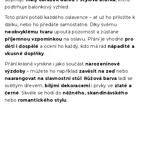
podtrhuje balonkový vzhled.
Toto přání potěší každého oslavence – ať už ho přiložíte k
dárku, nebo ho předáte samostatně. Díky svému
neobvyklému tvaru
upoutá pozornost a zůstane
příjemnou vzpomínkou
na oslavu. Přání je vhodné
pro
děti i dospělé
a ocení ho každý, kdo má rád
nápadité a
vkusné doplňky
.
Přání krásně vynikne i jako součást
narozeninové
výzdoby
– můžete ho například
zavěsit na zeď
nebo
naarangovat na slavnostní stůl
.
Růžová barva
ladí se
světlým dřevem,
bílými dekoracemi
i prvky ve
zlaté a
černé
. Skvěle se hodí do
něžného, skandinávského
nebo
romantického stylu
.