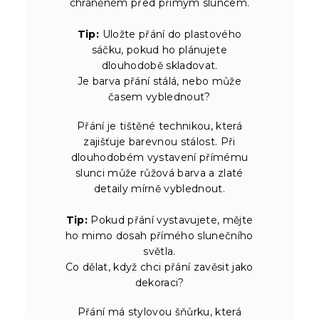
chráněném před přímým sluncem.
Tip:
Uložte přání do plastového
sáčku, pokud ho plánujete
dlouhodobě skladovat.
Je barva přání stálá, nebo může
časem vyblednout?
Přání je tištěné technikou, která
zajišťuje barevnou stálost. Při
dlouhodobém vystavení přímému
slunci může růžová barva a zlaté
detaily mírně vyblednout.
Tip:
Pokud přání vystavujete, mějte
ho mimo dosah přímého slunečního
světla.
Co dělat, když chci přání zavěsit jako
dekoraci?
Přání má stylovou šňůrku, která