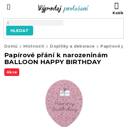
Přejít
NÁ
na
KO
obsah
HLEDAT
Domů
Místnosti
Doplňky a dekorace
Papírové přání k narozeninám
BALLOON HAPPY BIRTHDAY
Akce