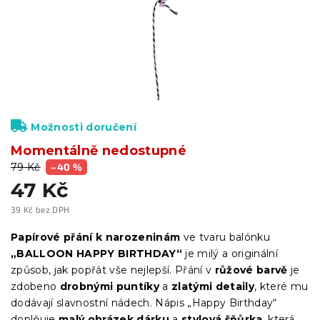
Možnosti doručení
Momentálně nedostupné
79 Kč
–40 %
47 Kč
39 Kč bez DPH
Měrná
cena:
Papírové přání k narozeninám
ve tvaru balónku
„BALLOON HAPPY BIRTHDAY“
je milý a originální
způsob, jak popřát vše nejlepší. Přání v
růžové barvě
je
zdobeno
drobnými puntíky
a
zlatými detaily
, které mu
dodávají slavnostní nádech. Nápis „Happy Birthday“
doplňuje
malý obrázek dárku
a
stylová šňůrka
, která