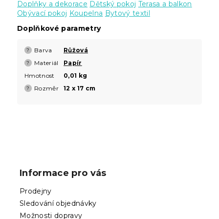
Doplňky a dekorace
Dětský pokoj
Terasa a balkon
Obývací pokoj
Koupelna
Bytový textil
Doplňkové parametry
Barva
Růžová
?
Materiál
Papír
?
Hmotnost
0,01 kg
Rozměr
12 x 17 cm
?
Z
á
p
Informace pro vás
a
t
Prodejny
í
Sledování objednávky
Možnosti dopravy