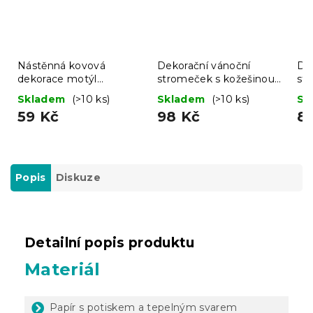
Nástěnná kovová
Dekorační vánoční
De
dekorace motýl
stromeček s kožešinou
st
BUTTERFLY 40 cm -
LUSH 41 cm - různé
LU
Skladem
(>10 ks)
Skladem
(>10 ks)
Sk
více barev
barvy
ba
59 Kč
98 Kč
8
Popis
Diskuze
Detailní popis produktu
Materiál
Papír s potiskem a tepelným svarem