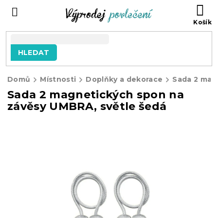
Přejít
NÁ
na
KO
obsah
HLEDAT
Domů
Místnosti
Doplňky a dekorace
Sada 2 magnetických spon na
závěsy UMBRA, světle šedá