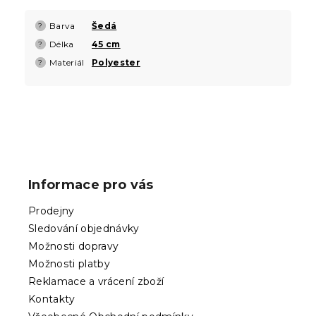
Barva
Šedá
?
Délka
45 cm
?
Materiál
Polyester
?
Z
á
p
Informace pro vás
a
t
Prodejny
í
Sledování objednávky
Možnosti dopravy
Možnosti platby
Reklamace a vrácení zboží
Kontakty