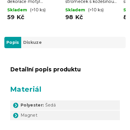
dekorace motýl
stromeček s kožešinou
st
BUTTERFLY 40 cm -
LUSH 41 cm - různé
LU
Skladem
(>10 ks)
Skladem
(>10 ks)
Sk
více barev
barvy
ba
59 Kč
98 Kč
8
Popis
Diskuze
Detailní popis produktu
Materiál
Polyester:
Šedá
Magnet