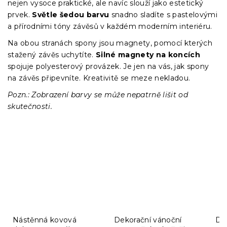
nejen vysoce praktické, ale navíc slouží jako estetický
prvek.
Světle šedou barvu
snadno sladíte s pastelovými
a přírodními tóny závěsů v každém moderním interiéru.
Na obou stranách spony jsou magnety, pomocí kterých
stažený závěs uchytíte.
Silné magnety na koncích
spojuje polyesterový provázek. Je jen na vás, jak spony
na závěs připevníte. Kreativitě se meze nekladou.
Pozn.: Zobrazení barvy se může nepatrně lišit od
skutečnosti.
Nástěnná kovová
Dekorační vánoční
De