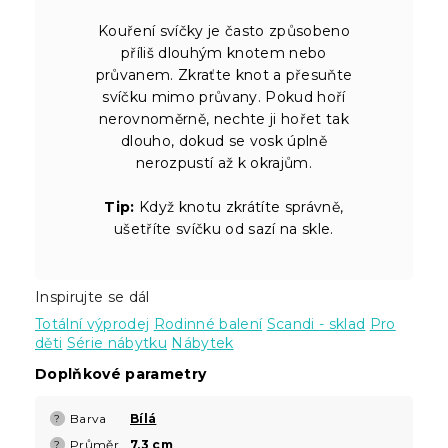
Kouření svíčky je často způsobeno
příliš dlouhým knotem nebo
průvanem. Zkraťte knot a přesuňte
svíčku mimo průvany. Pokud hoří
nerovnoměrně, nechte ji hořet tak
dlouho, dokud se vosk úplně
nerozpustí až k okrajům.
Tip:
Když knotu zkrátíte správně,
ušetříte svíčku od sazí na skle.
Inspirujte se dál
Totální výprodej
Rodinné balení
Scandi - sklad
Pro
děti
Série nábytku
Nábytek
Doplňkové parametry
Barva
Bílá
?
Průměr
7,3 cm
?