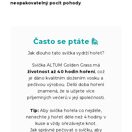
neopakovatelný pocit pohody
.
Často se ptáte 🙋
Jak dlouho tato svíčka vydrží hořet?
Svíčka ALTUM Golden Grass má
životnost až 40 hodin hoření
, což
je dáno kvalitním složením vosku a
pečlivou výrobou. Delší doba hoření
znamená, že si užijete více
příjemných večerů v její společnosti.
Tip:
Aby svíčka hořela co nejdéle,
nenechte ji hořet déle než 4 hodiny v
kuse a vždy ořezávejte knot.
Jak správně pečovat o svíčku, aby