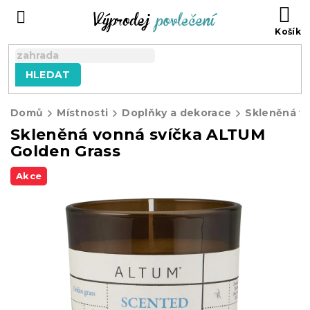
Přejít
NÁ
na
KO
obsah
HLEDAT
Domů
Místnosti
Doplňky a dekorace
Skleněná vonná svíčka ALTUM
Golden Grass
Akce