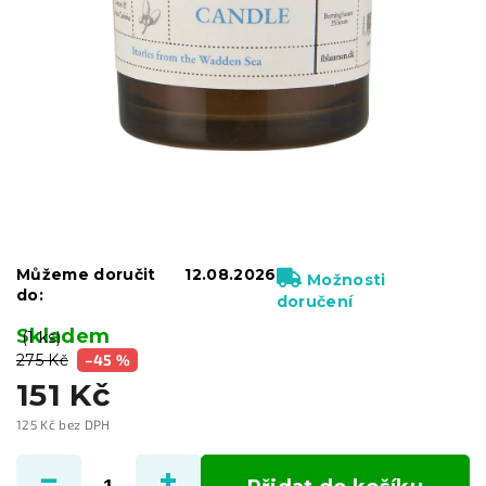
Můžeme doručit
12.08.2026
Možnosti
do:
doručení
Skladem
(1 ks)
275 Kč
–45 %
151 Kč
125 Kč bez DPH
Měrná
cena: