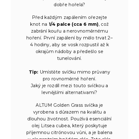
dobře hořela?
Před každým zapálením ořezejte
knot na
1/4 palce (cca 6 mm)
, což
zabrání kouřu a nerovnoměrnému
hoření. První zapálení by mělo trvat 2–
4 hodiny, aby se vosk rozpustil až k
okrajům nádoby a předešlo se
tunelování.
Tip:
Umístěte svíčku mimo průvany
pro rovnoměrné hoření.
Jaký je rozdíl mezi touto svíčkou a
levnějšími alternativami?
ALTUM Golden Grass svíčka je
vyrobena s důrazem na kvalitu a
dlouhou životnost. Používá esenciální
olej Litsea cubea, který poskytuje
příjemnou citrónovou vůni, a je balena