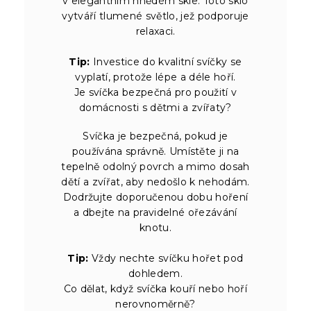
v elegantním hnědém skle. Toto sklo
vytváří tlumené světlo, jež podporuje
relaxaci.
Tip:
Investice do kvalitní svíčky se
vyplatí, protože lépe a déle hoří.
Je svíčka bezpečná pro použití v
domácnosti s dětmi a zvířaty?
Svíčka je bezpečná, pokud je
používána správně. Umístěte ji na
tepelně odolný povrch a mimo dosah
dětí a zvířat, aby nedošlo k nehodám.
Dodržujte doporučenou dobu hoření
a dbejte na pravidelné ořezávání
knotu.
Tip:
Vždy nechte svíčku hořet pod
dohledem.
Co dělat, když svíčka kouří nebo hoří
nerovnoměrně?