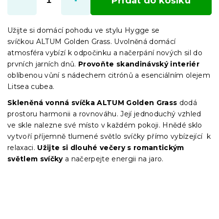
Přidat do košíku
Užijte si domácí pohodu ve stylu Hygge se
svíčkou ALTUM Golden Grass. Uvolněná domácí
atmosféra vybízí k odpočinku a načerpání nových sil do
prvních jarních dnů.
Provoňte skandinávský interiér
oblíbenou vůní s nádechem citrónů a esenciálním olejem
Litsea cubea.
Skleněná vonná svíčka ALTUM Golden Grass
dodá
prostoru harmonii a rovnováhu. Její jednoduchý vzhled
ve skle nalezne své místo v každém pokoji. Hnědé sklo
vytvoří příjemně tlumené světlo svíčky přímo vybízející k
relaxaci.
Užijte si dlouhé večery s romantickým
světlem svíčky
a načerpejte energii na jaro.