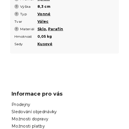
Výška
8,3 cm
?
Typ
Vonné
?
Tvar
Válec
Materiál
Sklo
,
Parafín
?
Hmotnost
0,05 kg
Sady
Kusové
Z
á
p
Informace pro vás
a
t
Prodejny
í
Sledování objednávky
Možnosti dopravy
Možnosti platby