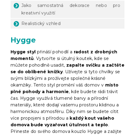
Jako samostatná dekorace nebo pro
kreativní využití
Realistický vzhled
Hygge
Hygge styl
přináší pohodlí a
radost z drobných
momentů
. Vytvořte si útulný koutek, kde se
můžete pohodlně usadit,
zapalte svíčku a začtěte
se do oblíbené knížky
. Užívejte si tyto chvilky se
svými blízkými a prožívejte společně krásné
okamžiky. Tento styl promění váš domov v
místo
plné pohody a harmonie
, kde budete rádi trávit
čas. Hygge využívá tlumené barvy a přírodní
materiály, které dodají vašemu prostoru klidnou a
harmonickou atmosféru. Díky nim se budete cítit
více propojeni s přírodou a
každý kout vašeho
domova bude vyzařovat útulnost a teplo
.
Přineste do svého domova kouzlo Hygge a zažijte