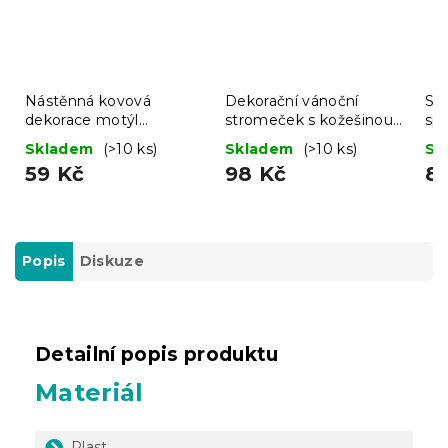
Nástěnná kovová
Dekorační vánoční
Sa
dekorace motýl
stromeček s kožešinou
sp
BUTTERFLY 40 cm -
LUSH 41 cm - různé
ze
Skladem
(>10 ks)
Skladem
(>10 ks)
Sk
více barev
barvy
59 Kč
98 Kč
8
Popis
Diskuze
Detailní popis produktu
Materiál
Plast