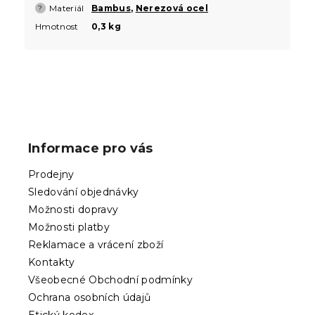
Materiál
Bambus
,
Nerezová ocel
?
Hmotnost
0,3 kg
Z
á
p
Informace pro vás
a
t
Prodejny
í
Sledování objednávky
Možnosti dopravy
Možnosti platby
Reklamace a vrácení zboží
Kontakty
Všeobecné Obchodní podmínky
Ochrana osobních údajů
Etický kodex