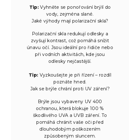
Tip:
Vyhněte se ponořování brýlí do
vody, zejména slané.
Jaké výhody mají polarizační skla?
Polarizační skla redukují odlesky a
zvyšují kontrast, což pomáhá snížit
únavu očí. Jsou ideální pro řidiče nebo
při vodních aktivitách, kde jsou
odlesky nejčastější.
Tip:
Vyzkoušejte je při řízení – rozdíl
poznáte hned.
Jak se brýle chrání proti UV záření?
Brýle jsou vybaveny UV 400
ochranou, která blokuje 100 %
škodlivého UVA a UVB záření. To
pomáhá chránit vaše oči před
dlouhodobým poškozením
způsobeným sluncem.