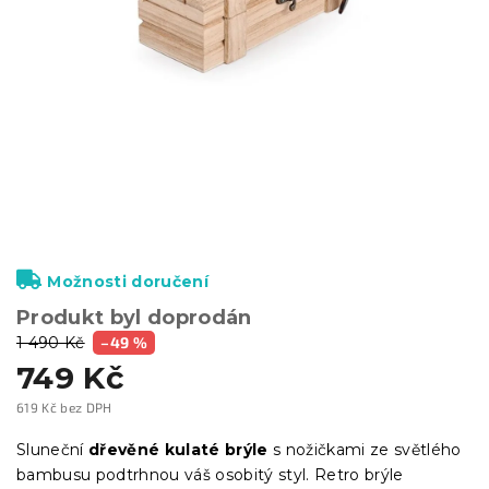
Možnosti doručení
Produkt byl doprodán
1 490 Kč
–49 %
749 Kč
619 Kč bez DPH
Měrná
cena:
Sluneční
dřevěné kulaté brýle
s nožičkami ze světlého
bambusu podtrhnou váš osobitý styl. Retro brýle