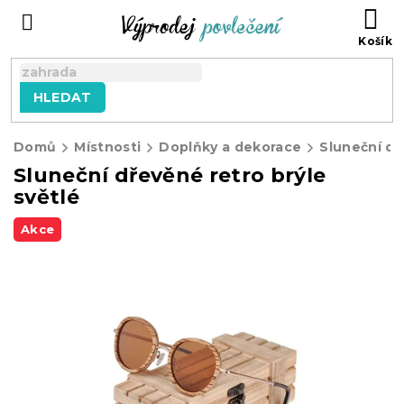
Přejít
NÁ
na
KO
obsah
HLEDAT
Domů
Místnosti
Doplňky a dekorace
Sluneční dřevěné retro brýle
světlé
Akce