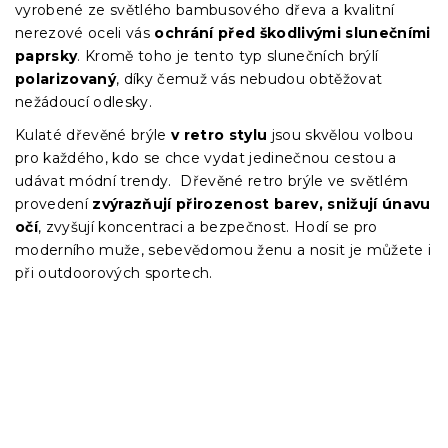
vyrobené ze světlého bambusového dřeva a kvalitní
nerezové oceli vás
ochrání před škodlivými slunečními
paprsky
. Kromě toho je tento typ slunečních brýlí
polarizovaný
, díky čemuž vás nebudou obtěžovat
nežádoucí odlesky.
Kulaté dřevěné brýle
v retro stylu
jsou skvělou volbou
pro každého, kdo se chce vydat jedinečnou cestou a
udávat módní trendy. Dřevěné retro brýle ve světlém
provedení
zvýrazňují přirozenost barev, snižují únavu
očí
, zvyšují koncentraci a bezpečnost. Hodí se pro
moderního muže, sebevědomou ženu a nosit je můžete i
při outdoorových sportech.