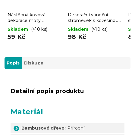
Nástěnná kovová
Dekorační vánoční
De
dekorace motýl
stromeček s kožešinou
st
BUTTERFLY 40 cm -
LUSH 41 cm - různé
LU
Skladem
(>10 ks)
Skladem
(>10 ks)
Sk
více barev
barvy
ba
59 Kč
98 Kč
8
Popis
Diskuze
Detailní popis produktu
Materiál
Bambusové dřevo:
Přírodní