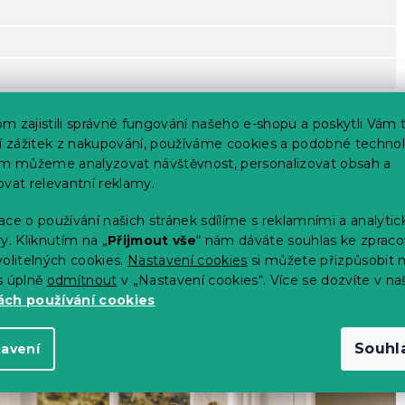
m zajistili správné fungování našeho e-shopu a poskytli Vám 
ší zážitek z nakupování, používáme cookies a podobné technol
im můžeme analyzovat návštěvnost, personalizovat obsah a
ovat relevantní reklamy.
ce o používání našich stránek sdílíme s reklamními a analyti
é hmotnosti
y. Kliknutím na „
Přijmout vše
“ nám dáváte souhlas ke zpraco
olitelných cookies.
Nastavení cookies
si můžete přizpůsobit 
s úplně
odmítnout
v „Nastavení cookies“. Více se dozvíte v na
ch používání cookies
Souhl
tavení