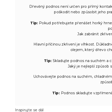
Dřevěný podnos není určen pro přímý konta
poškodit nebo způsobit jeho pras
Tip:
Pokud potřebujete přenášet horký hrne
p
Jak zabránit zkřiv
Hlavní příčinou zkřivení je vlhkost. Důklad
olejem, který dřevo chr
Tip:
Skladujte podnos na suchém a c
Jaký je nejlepší způsob
Uchovávejte podnos na suchém, chladném 
způsob
Tip:
Podnos skladujte vzpřímeně,
Inspirujte se dál