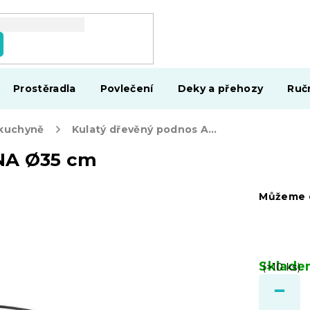
Prostěradla
Povlečení
Deky a přehozy
Ruč
 kuchyně
Kulatý dřevěný podnos ALPINA Ø35 cm
NA Ø35 cm
Můžeme d
Sklad
(>10 ks)