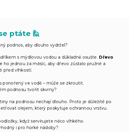
se ptáte 🙋
ný podnos, aby dlouho vydržel?
dříkem s mýdlovou vodou a důkladně osušte.
Dřevo
jte ho jednou za měsíc, aby dřevo zůstalo pružné a
 před vlhkostí.
 ponořený ve vodě – může se zkroutit.
ém podnosu tvořit skvrny?
iny na podnosu nechají dlouho. Proto je důležité po
šetřovat olejem, který poskytuje ochrannou vrstvu.
dložky, když servírujete něco vlhkého.
vhodný i pro horké nádoby?