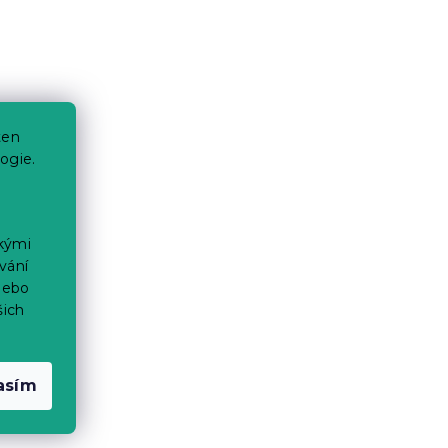
ten
ogie.
ckými
vání
nebo
šich
asím