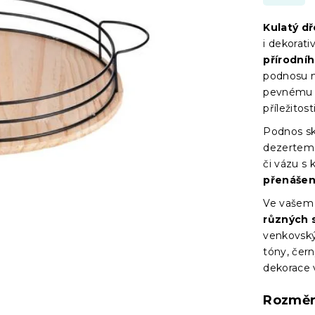
Kulatý d
i dekorat
přírodní
podnosu m
pevnému pr
příležitosti
Podnos skv
dezertem 
či vázu s
přenášen
Ve vašem 
různých 
venkovský
tóny, čer
dekorace 
Rozměr