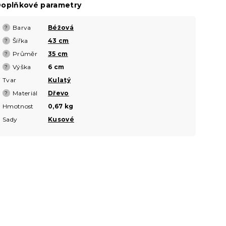
oplňkové parametry
Barva
Béžová
?
Šířka
43 cm
?
Průměr
35 cm
?
Výška
6 cm
?
Tvar
Kulatý
Materiál
Dřevo
?
Hmotnost
0,67 kg
Sady
Kusové