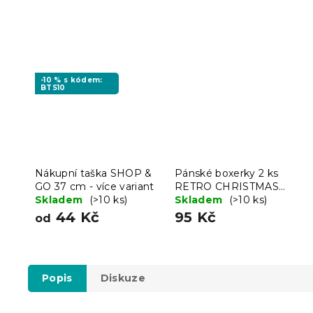
-10 % s kódem:
BTS10
Nákupní taška SHOP &
Pánské boxerky 2 ks
GO 37 cm - více variant
RETRO CHRISTMAS
Skladem
(>10 ks)
červené/šedé - různé
Skladem
(>10 ks)
velikosti
44 Kč
95 Kč
od
Popis
Diskuze