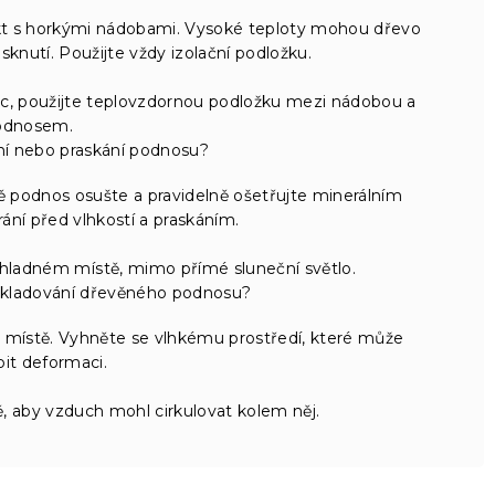
kt s horkými nádobami. Vysoké teploty mohou dřevo
knutí. Použijte vždy izolační podložku.
c, použijte teplovzdornou podložku mezi nádobou a
odnosem.
ení nebo praskání podnosu?
ně podnos osušte a pravidelně ošetřujte minerálním
ání před vlhkostí a praskáním.
hladném místě, mimo přímé sluneční světlo.
 skladování dřevěného podnosu?
místě. Vyhněte se vlhkému prostředí, které může
it deformaci.
 aby vzduch mohl cirkulovat kolem něj.