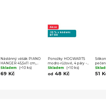
Akce
-10 % s kódem:
BTS10
Nástěnný věšák PIANO
Ponožky HOGWARTS
Siliko
HANGER 45,5x11 cm,
modro-růžové, 4 páry -
pečen
šedo-černý
Skladem
(>10 ks)
různé velikosti
Skladem
(>10 ks)
STROM
Skla
69 Kč
48 Kč
51 K
od