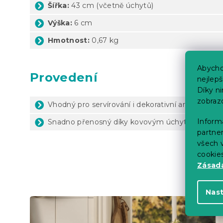
Šířka:
43 cm (včetně úchytů)
Výška:
6 cm
Hmotnost:
0,67 kg
Abycho
Provedení
nejlep
Díky n
zobraz
Vhodný pro servírování i dekorativní aranžmá
Informa
Snadno přenosný díky kovovým úchytům a nízk
partner
všech v
cookie
Zásadá
Nas