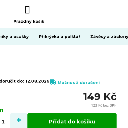
Prázdný košík
NÁKUPNÍ
KOŠÍK
níky a osušky
Přikrývka a polštář
Závěsy a záclon
oručit do:
12.08.2026
Možnosti doručení
149 Kč
123 Kč bez DPH
em
Měrn
cena:
Přidat do košíku