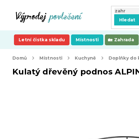
Přejít
na
obsah
Hledat
Letní čistka skladu
Místnosti
Zahrada
Domů
Místnosti
Kuchyně
Doplňky do
Kulatý dřevěný podnos ALPI