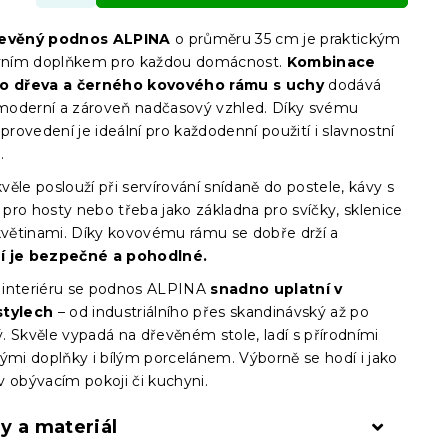
řevěný podnos ALPINA
o průměru 35 cm je praktickým
ivním doplňkem pro každou domácnost.
Kombinace
ho dřeva a černého kovového rámu s uchy
dodává
oderní a zároveň nadčasový vzhled. Díky svému
ovedení je ideální pro každodenní použití i slavnostní
.
ěle poslouží při servírování snídaně do postele, kávy s
pro hosty nebo třeba jako základna pro svíčky, sklenice
 květinami. Díky kovovému rámu se dobře drží a
í je bezpečné a pohodlné.
interiéru se podnos ALPINA
snadno uplatní v
stylech
– od industriálního přes skandinávský až po
. Skvěle vypadá na dřevěném stole, ladí s přírodními
nými doplňky i bílým porcelánem. Výborně se hodí i jako
v obývacím pokoji či kuchyni.
y a materiál