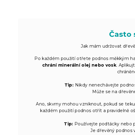
Často 
Jak mám udržovat dřevě
Po každém použití otřete podnos měkkým ha
chrání minerální olej nebo vosk
. Apliku
chráněné
Tip:
Nikdy nenechávejte podnos
Může se na dřevěn
Ano, skvrny mohou vzniknout, pokud se tekut
každém použití podnos otřít a pravidelně o
Tip:
Používejte podtácky nebo po
Je dřevěný podnos 