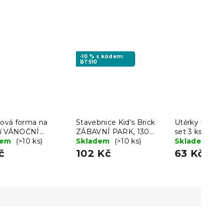
-10 % s kódem:
BTS10
nová forma na
Stavebnice Kid's Brick
Utěrky LINE
í VÁNOČNÍ
ZÁBAVNÍ PARK, 130
set 3 ks - víc
KY, červená
dem
(>10 ks)
dílků
Skladem
(>10 ks)
Skladem
(>
č
102 Kč
63 Kč