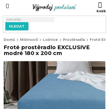
Přejít
NÁ
na
KO
obsah
HLEDAT
Domů
Místnosti
Ložnice
Prostěradla
Froté EX
Froté prostěradlo EXCLUSIVE
modré 180 x 200 cm