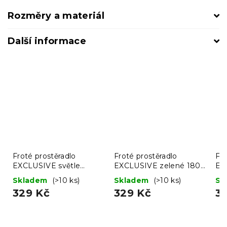
Rozměry a materiál
Další informace
Froté prostěradlo
Froté prostěradlo
Fro
EXCLUSIVE světle
EXCLUSIVE zelené 180
EX
modré 180 x 200 cm
x 200 cm
18
Skladem
(>10 ks)
Skladem
(>10 ks)
Sk
329 Kč
329 Kč
3