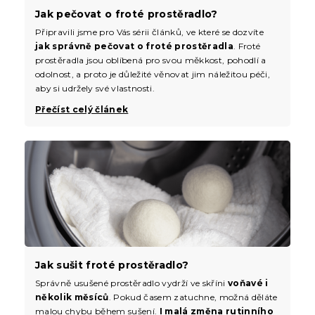
Jak pečovat o froté prostěradlo?
Připravili jsme pro Vás sérii článků, ve které se dozvíte
jak správně pečovat o froté prostěradla
. Froté
prostěradla jsou oblíbená pro svou měkkost, pohodlí a
odolnost, a proto je důležité věnovat jim náležitou péči,
aby si udržely své vlastnosti.
Přečíst celý článek
Jak sušit froté prostěradlo?
Správně usušené prostěradlo vydrží ve skříni
voňavé i
několik měsíců
. Pokud časem zatuchne, možná děláte
malou chybu během sušení.
I malá změna rutinního