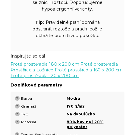
se zničili roztoči. Doporučujeme
hypoalergenní varianty.
Tip:
Pravidelné praní pomáhá
odstranit roztoče a prach, což je
důležité pro citlivou pokožku.
Inspirujte se dál
Froté prostěradla 180 x 200 cm
Froté prostěradla
Prostěradla
Ložnice
Froté prostěradla 160 x 200 cm
Froté prostěradla 120 x 200 cm
Doplňkové parametry
Barva
Modrá
?
Gramáž
170 g/m2
?
Typ
Na dvoulůžko
?
Materiál
80% bavlna | 20%
?
polyester
Doporučená teplota
?