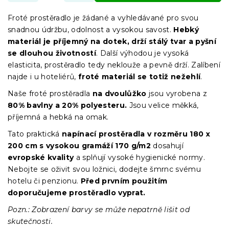
Froté prostěradlo je žádané a vyhledávané pro svou
snadnou údržbu, odolnost a vysokou savost.
Hebký
materiál je příjemný na dotek, drží stálý tvar a pyšní
se dlouhou životností
. Další výhodou je vysoká
elasticita, prostěradlo tedy neklouže a pevně drží. Zalíbení
najde i u hoteliérů,
froté materiál se totiž nežehlí
.
Naše froté prostěradla
na dvoulůžko
jsou vyrobena z
80% bavlny a 20% polyesteru.
Jsou velice měkká,
příjemná a hebká na omak.
Tato praktická
napínací prostěradla
v
rozměru 180 x
200 cm
s vysokou gramáží 170 g/m2
dosahují
evropské kvality
a splňují vysoké hygienické normy.
Nebojte se oživit svou ložnici, dodejte šmrnc svému
hotelu či penzionu.
Před prvním použitím
doporučujeme prostěradlo vyprat.
Pozn.: Zobrazení barvy se může nepatrně lišit od
skutečnosti.