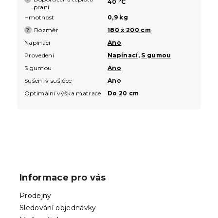
40 °C
praní
Hmotnost
0,9 kg
Rozměr
180 x 200 cm
?
Napínací
Ano
Provedení
Napínací
,
S gumou
S gumou
Ano
Sušení v sušičce
Ano
Optimální výška matrace
Do 20 cm
Z
á
p
Informace pro vás
a
t
Prodejny
í
Sledování objednávky