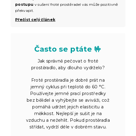
postupu
v sušení froté prostěradel vás může pozitivně
překvapit.
Přečíst celý článek
Často se ptáte 🤟
Jak správně pečovat o froté
prostěradlo, aby dlouho vydrželo?
Froté prostěradla je dobré prát na
jemný cyklus při teplotě do 60 °C.
Používejte jemné prací prostředky
bez bělidel a vyhýbejte se aviváži, což
pomáhá udržet jejich elasticitu a
měkkost. Nejlepší je sušit je na
vzduchu a nežehlit. Pokud prostěradla
střídat, vydrží déle v dobrém stavu.