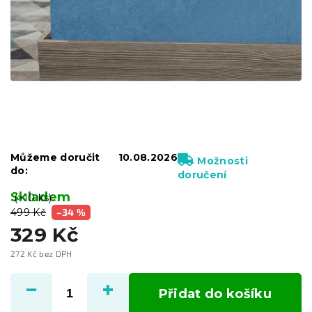
Můžeme doručit
10.08.2026
Možnosti
do:
doručení
Skladem
(>10 ks)
499 Kč
–34 %
329 Kč
272 Kč bez DPH
Měrná
cena:
Přidat do košíku