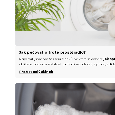
Jak pečovat o froté prostěradlo?
Připravili jsme pro Vás sérii článků, ve které se dozvíte
jak sp
oblíbená pro svou měkkost, pohodlí a odolnost, a proto je důlež
Přečíst celý článek