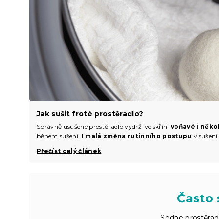
Jak sušit froté prostěradlo?
Správně usušené prostěradlo vydrží ve skříni
voňavé i něko
během sušení.
I malá změna rutinního postupu
v sušení 
Přečíst celý článek
Často 
Sedne prostěrad