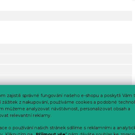
m zajistili správné fungování našeho e-shopu a poskytli Vám 
ší zážitek z nakupování, používáme cookies a podobné technol
im můžeme analyzovat návštěvnost, personalizovat obsah a
ovat relevantní reklamy.
erte
ce o používání našich stránek sdílíme s reklamními a analyti
výrobce)
y. Kliknutím na „
Přijmout vše
“ nám dáváte souhlas ke zpraco