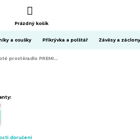
Prázdný košík
NÁKUPNÍ
KOŠÍK
níky a osušky
Přikrývka a polštář
Závěsy a záclon
Froté prostěradlo PREMIUM žlutooranžové 200x220 cm
anty:
sti doručení