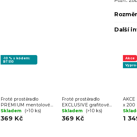
Pozn.: Zob
Rozměr
Další i
-10 % s kódem:
Akce
BTS10
Výpro
Froté prostěradlo
Froté prostěradlo
AKCE 
PREMIUM mentolové
EXCLUSIVE grafitové
x 200 
200x220 cm
Skladem
(>10 ks)
200x220 cm
Skladem
(>10 ks)
Skla
369 Kč
369 Kč
1 34