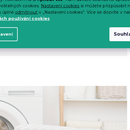
olitelných cookies.
Nastavení cookies
si můžete přizpůsobit 
 14 dní
s úplně
odmítnout
v „Nastavení cookies“. Více se dozvíte v na
ch používání cookies
Souhl
tavení