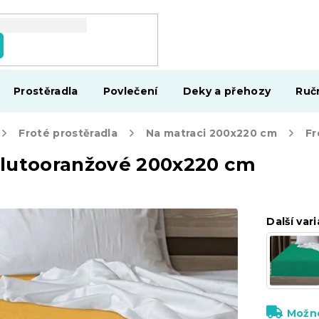
Prostěradla
Povlečení
Deky a přehozy
Ruč
Froté prostěradla
Na matraci 200x220 cm
žlutooranžové 200x220 cm
Další vari
Možno