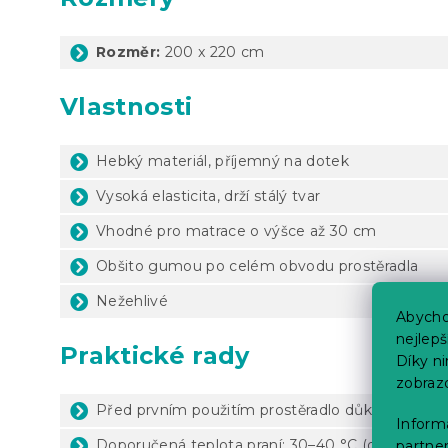
Rozměr:
200 x 220 cm
Vlastnosti
Hebký materiál, příjemný na dotek
Vysoká elasticita, drží stálý tvar
Vhodné pro matrace o výšce až 30 cm
Obšito gumou po celém obvodu prostěradla
Nežehlivé
Abycho
nejlep
Praktické rady
Díky n
zobraz
Před prvním použitím prostěradlo důkladně vyp
Informa
Doporučená teplota praní: 30–40 °C (dle štítku 
partner