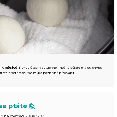
lik měsíců
. Pokud časem zatuchne, možná děláte malou chybu
froté prostěradel vás může pozitivně překvapit.
se ptáte 🙋
lo na matraci 200×220?