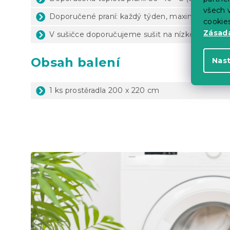
všech v
Doporučené praní: každý týden, maximálně 1x za
cookie
Zásadá
V sušičce doporučujeme sušit na nízké teploty
Obsah balení
Nas
1 ks prostěradla 200 x 220 cm