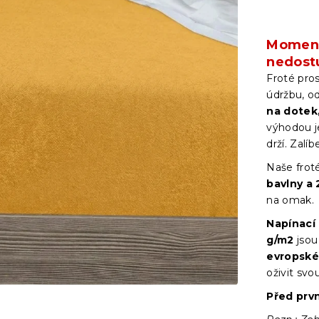
Moment
nedost
Froté pro
údržbu, o
na dotek,
výhodou je
drží. Zalíb
Naše froté
bavlny a 
na omak.
Napínací
g/m2
jsou
evropské 
oživit svo
Před prv