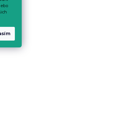
nebo
šich
asím