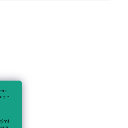
ten
ogie.
ckými
vání