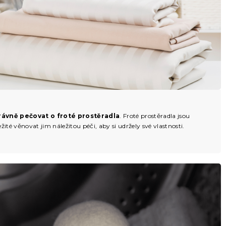
rávně pečovat o froté prostěradla
. Froté prostěradla jsou
ité věnovat jim náležitou péči, aby si udržely své vlastnosti.