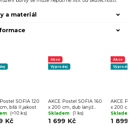
razení barvy se může nepatrně lišit od skutečnosti.
y a materiál
nformace
Akce
Akce
dej
Výprodej
Výprodej
Postel SOFIA 120
AKCE Postel SOFIA 160
AKCE Postel
cm, bílá II.jakost
x 200 cm, dub lanýž
x 200 cm, bíl
dem
(>10 ks)
II.jakost
Skladem
(1 ks)
Skladem
(1
9 Kč
1 699 Kč
1 899 Kč