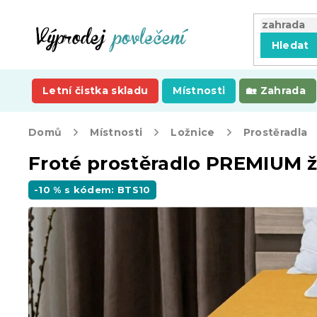
Přejít
na
obsah
Hledat
Letní čistka skladu
Místnosti
Zahrada
Domů
Místnosti
Ložnice
Prostěradla
Froté prostěradlo PREMIUM 
-10 % s kódem: BTS10