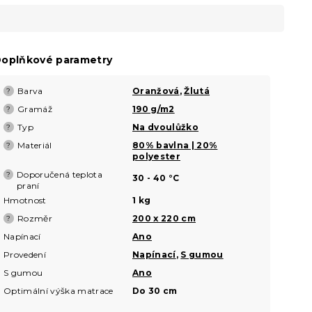
oplňkové parametry
Barva
Oranžová
,
Žlutá
?
Gramáž
190 g/m2
?
Typ
Na dvoulůžko
?
Materiál
80% bavlna | 20%
?
polyester
Doporučená teplota
?
30 - 40 °C
praní
Hmotnost
1 kg
Rozměr
200 x 220 cm
?
Napínací
Ano
Provedení
Napínací
,
S gumou
S gumou
Ano
Optimální výška matrace
Do 30 cm