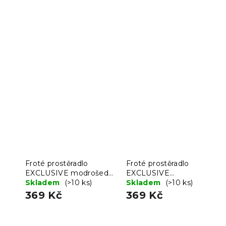
Froté prostěradlo
Froté prostěradlo
EXCLUSIVE modrošedé
EXCLUSIVE
200x220 cm
Skladem
(>10 ks)
hnědooranžové 200x220
Skladem
(>10 ks)
cm
369 Kč
369 Kč