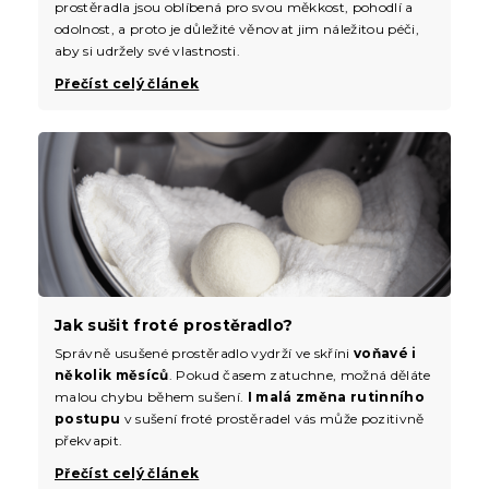
prostěradla jsou oblíbená pro svou měkkost, pohodlí a
odolnost, a proto je důležité věnovat jim náležitou péči,
aby si udržely své vlastnosti.
Přečíst celý článek
Jak sušit froté prostěradlo?
Správně usušené prostěradlo vydrží ve skříni
voňavé i
několik měsíců
. Pokud časem zatuchne, možná děláte
malou chybu během sušení.
I malá změna rutinního
postupu
v sušení froté prostěradel vás může pozitivně
překvapit.
Přečíst celý článek