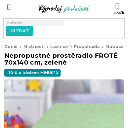
Přejít
NÁ
na
KO
obsah
HLEDAT
Domů
Místnosti
Ložnice
Prostěradla
Matracové
Nepropustné prostěradlo FROTÉ
70x140 cm, zelené
-10 % s kódem: MINUS10