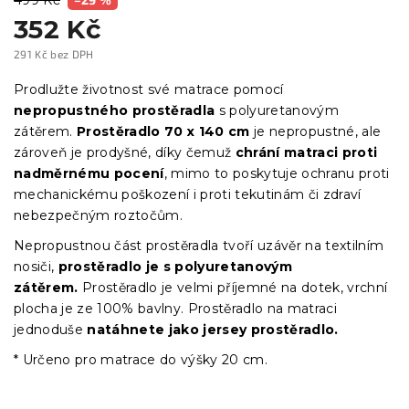
352 Kč
291 Kč bez DPH
Měrná
cena:
Prodlužte životnost své matrace pomocí
nepropustného prostěradla
s polyuretanovým
zátěrem.
Prostěradlo 70 x 140 cm
je nepropustné, ale
zároveň je prodyšné, díky čemuž
chrání matraci proti
nadměrnému pocení
, mimo to poskytuje ochranu proti
mechanickému poškození i proti tekutinám či zdraví
nebezpečným roztočům.
Nepropustnou část prostěradla tvoří uzávěr na textilním
nosiči,
prostěradlo je s polyuretanovým
zátěrem.
Prostěradlo je velmi příjemné na dotek, vrchní
plocha je ze 100% bavlny. Prostěradlo na matraci
jednoduše
natáhnete jako jersey prostěradlo.
* Určeno pro matrace do výšky 20 cm.