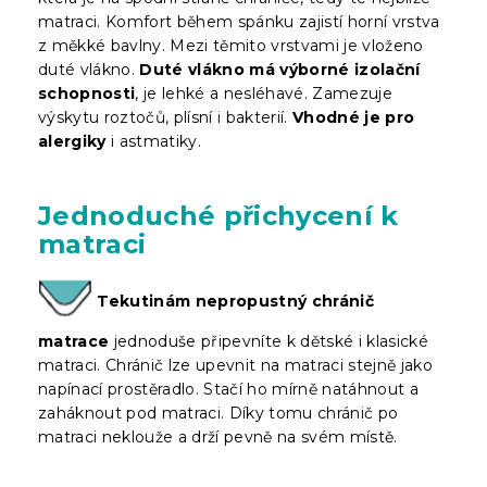
matraci. Komfort během spánku zajistí horní vrstva
z měkké bavlny. Mezi těmito vrstvami je vloženo
duté vlákno.
Duté vlákno má výborné izolační
schopnosti
, je lehké a nesléhavé. Zamezuje
výskytu roztočů, plísní i bakterií.
Vhodné je pro
alergiky
i astmatiky.
Jednoduché přichycení k
matraci
Tekutinám nepropustný chránič
matrace
jednoduše připevníte k dětské i klasické
matraci. Chránič lze upevnit na matraci stejně jako
napínací prostěradlo. Stačí ho mírně natáhnout a
zaháknout pod matraci. Díky tomu chránič po
matraci neklouže a drží pevně na svém místě.