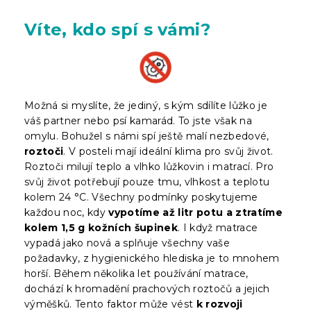
Víte, kdo spí s vámi?
Možná si myslíte, že jediný, s kým sdílíte lůžko je
váš partner nebo psí kamarád. To jste však na
omylu. Bohužel s námi spí ještě malí nezbedové,
roztoči
. V posteli mají ideální klima pro svůj život.
Roztoči milují teplo a vlhko lůžkovin i matrací. Pro
svůj život potřebují pouze tmu, vlhkost a teplotu
kolem 24 °C. Všechny podmínky poskytujeme
každou noc, kdy
vypotíme až litr potu a ztratíme
kolem 1,5 g kožních šupinek
. I když matrace
vypadá jako nová a splňuje všechny vaše
požadavky, z hygienického hlediska je to mnohem
horší. Během několika let používání matrace,
dochází k hromadění prachových roztočů a jejich
výměšků. Tento faktor může vést
k rozvoji