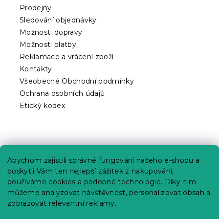
t
Prodejny
í
Sledování objednávky
Možnosti dopravy
Možnosti platby
Reklamace a vrácení zboží
Kontakty
Všeobecné Obchodní podmínky
Ochrana osobních údajů
Etický kodex
Praktické informace
Abychom zajistili správné fungování našeho e-shopu a
Kariéra
poskytli Vám ten nejlepší zážitek z nakupování,
používáme cookies a podobné technologie. Díky nim
Poptávky a B2B spolupráce
můžeme analyzovat návštěvnost, personalizovat obsah a
zobrazovat relevantní reklamy.
Proč se u nás registrovat?