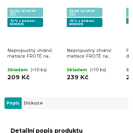
Český výrobek
Český výrobek
Če
🇨🇿
🇨🇿
🇨
-15 % s kódem:
-15 % s kódem:
To
MINUS15
MINUS15
Nepropustný chránič
Nepropustný chránič
Fro
matrace FROTÉ na
matrace FROTÉ na
dět
postýlku 60 x 120 cm
postýlku 70 x 140 cm
EX
kr
Skladem
(>10 ks)
Skladem
(>10 ks)
Sk
209 Kč
239 Kč
2
Popis
Diskuze
Detailní popis produktu