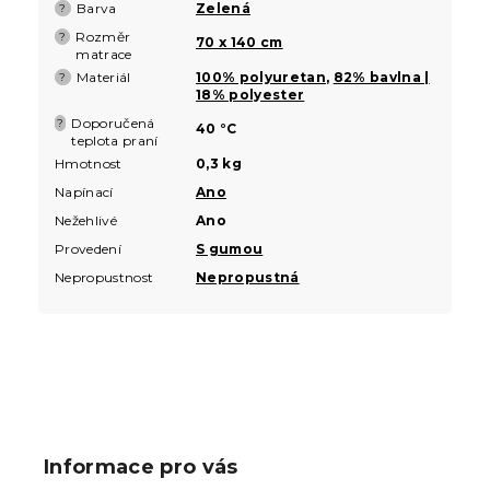
Barva
Zelená
?
Rozměr
?
70 x 140 cm
matrace
Materiál
100% polyuretan
,
82% bavlna |
?
18% polyester
Doporučená
?
40 °C
teplota praní
Hmotnost
0,3 kg
Napínací
Ano
Nežehlivé
Ano
Provedení
S gumou
Nepropustnost
Nepropustná
Z
á
p
Informace pro vás
a