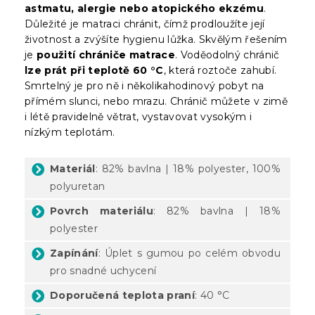
astmatu, alergie nebo atopického ekzému
.
Důležité je matraci chránit, čímž prodloužíte její
životnost a zvýšíte hygienu lůžka. Skvělým řešením
je
použití chrániče matrace
. Voděodolný chránič
lze prát při teplotě 60 °C
, která roztoče zahubí.
Smrtelný je pro ně i několikahodinový pobyt na
přímém slunci, nebo mrazu. Chránič můžete v zimě
i létě pravidelně větrat, vystavovat vysokým i
nízkým teplotám.
Materiál
: 82% bavlna | 18% polyester, 100%
polyuretan
Povrch materiálu
: 82% bavlna | 18%
polyester
Zapínání
: Úplet s gumou po celém obvodu
pro snadné uchycení
Doporučená teplota praní
: 40 °C