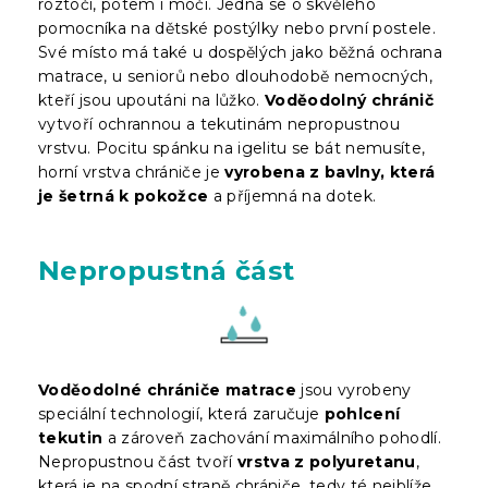
roztoči, potem i močí. Jedná se o skvělého
pomocníka na dětské postýlky nebo první postele.
Své místo má také u dospělých jako běžná ochrana
matrace, u seniorů nebo dlouhodobě nemocných,
kteří jsou upoutáni na lůžko.
Voděodolný chránič
vytvoří ochrannou a tekutinám nepropustnou
vrstvu. Pocitu spánku na igelitu se bát nemusíte,
horní vrstva chrániče je
vyrobena z bavlny, která
je šetrná k pokožce
a příjemná na dotek.
Nepropustná část
Voděodolné chrániče matrace
jsou vyrobeny
speciální technologií, která zaručuje
pohlcení
tekutin
a zároveň zachování maximálního pohodlí.
Nepropustnou část tvoří
vrstva z polyuretanu
,
která je na spodní straně chrániče, tedy té nejblíže