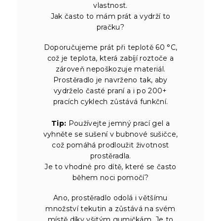
vlastnost.
Jak často to mám prát a vydrží to
pračku?
Doporučujeme prát při teplotě 60 °C,
což je teplota, která zabíjí roztoče a
zároveň nepoškozuje materiál.
Prostěradlo je navrženo tak, aby
vydrželo časté praní a i po 200+
pracích cyklech zůstává funkční.
Tip:
Používejte jemný prací gel a
vyhněte se sušení v bubnové sušičce,
což pomáhá prodloužit životnost
prostěradla.
Je to vhodné pro dítě, které se často
během noci pomočí?
Ano, prostěradlo odolá i většímu
množství tekutin a zůstává na svém
místě díky všitým gumičkám. Je to