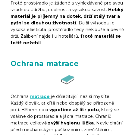
Froté prostěradlo je žádané a vyhledávané pro svou
snadnou údržbu, odolnost a vysokou savost.
Hebký
materiál je příjemný na dotek, drží stálý tvar a
pyšní se dlouhou životností
. Další výhodou je
vysoká elasticita, prostěradlo tedy neklouže a pevně
drží. Zalíbení najde i u hoteliérů,
froté materiál se
totiž nežehlí
.
Ochrana matrace
Ochrana
matrace
je důležitější, než si myslíte.
Každý člověk, ať dítě nebo dospělý se přirozeně
potí. Během noci
vypotíme až litr potu
, který se
vsákne do prostěradla a jádra matrace. Chránič
matrace celkově
zvýší hygienu lůžka
. Navíc chrání
před mechanickým poškozením, znečištěním,