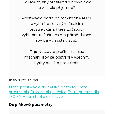
Co udělat, aby prostěradlo nevybledlo
a zůstalo příjemné?
Prostěradlo perte na maximálně 40 °C
a vyhněte se silným čistícím
prostředkům, které způsobují
vyblednutí. Sušte mimo přímé slunce,
aby barvy zůstaly svěží.
Tip:
Nastavte pračku na extra
máchání, aby se odstranily všechny
zbytky pracího prostředku.
Inspirujte se dál
Froté prostěradla do dětské postýlky
Froté
prostěradla
Prostěradla
Ložnice
Froté prostěradla
160 x 200 cm
Froté exclusive
Doplňkové parametry