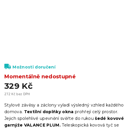
Možnosti doručení
Momentálně nedostupné
329 Kč
272 Kč bez DPH
Měrná
cena:
Stylové závěsy a záclony vyladí výsledný vzhled každého
domova.
Textilní doplňky okna
prohřejí celý prostor.
Jejich spolehlivé upevnění svěřte do rukou
šedé kovové
garnýže VALANCE PLUM.
Teleskopická kovová tyč se