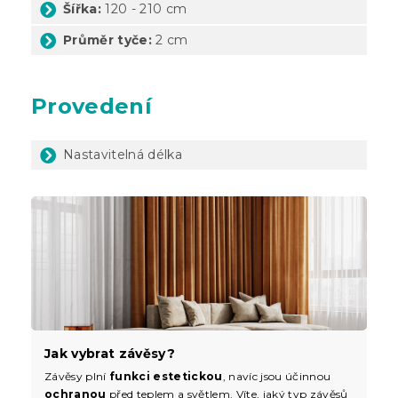
Šířka:
120 - 210 cm
Průměr tyče:
2 cm
Provedení
Nastavitelná délka
Jak vybrat závěsy?
Závěsy plní
funkci estetickou
, navíc jsou účinnou
ochranou
před teplem a světlem. Víte, jaký typ závěsů