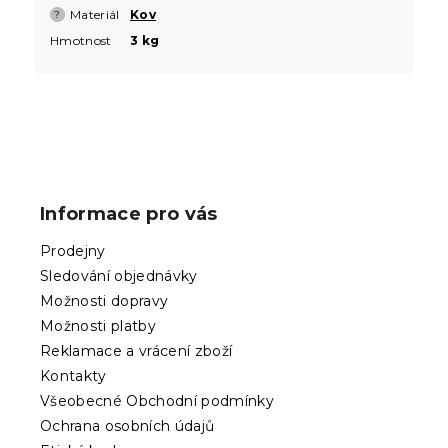
Materiál
Kov
?
Hmotnost
3 kg
Z
á
p
Informace pro vás
a
t
Prodejny
í
Sledování objednávky
Možnosti dopravy
Možnosti platby
Reklamace a vrácení zboží
Kontakty
Všeobecné Obchodní podmínky
Ochrana osobních údajů