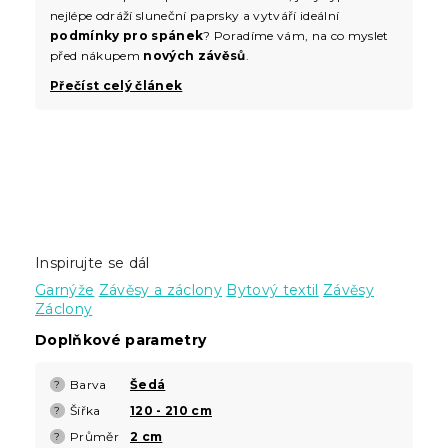
nejlépe odráží sluneční paprsky a vytváří ideální
podmínky pro spánek
? Poradíme vám, na co myslet
před nákupem
nových závěsů
.
Přečíst celý článek
Inspirujte se dál
Garnýže
Závěsy a záclony
Bytový textil
Závěsy
Záclony
Doplňkové parametry
Barva
Šedá
?
Šířka
120 - 210 cm
?
Průměr
2 cm
?