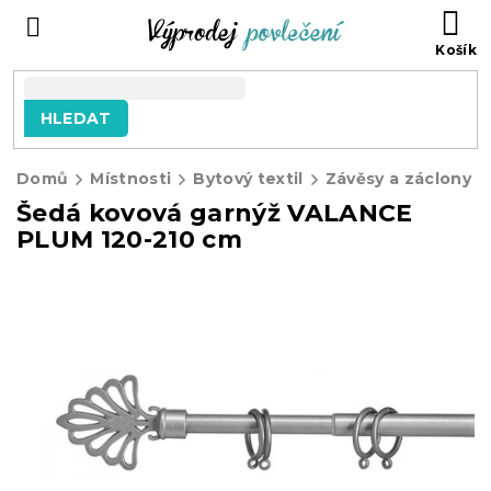
Přejít
NÁ
na
KO
obsah
HLEDAT
Domů
Místnosti
Bytový textil
Závěsy a záclony
Šedá kovová garnýž VALANCE
PLUM 120-210 cm