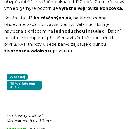
přizpůsobí šířce každého okna od 120 do 210 cm. Celkový
vzhled garnýže podtrhuje
výrazná vějířovitá koncovka.
Součástí je
12 ks závěsných ok
, na která snadno
připevníte záclonu i závěs. Garnýž Valance Plum je
navržena s ohledem na
jednoduchou instalaci
. Balení
obsahuje kompletní příslušenství včetně montážních
prvků. Kvalitní kov v šedé barvě zajišťuje dlouhou
životnost a odolnost
produktu.
Výprodej
-10 % s kódem:
BTS10
Prošívaný polštář
Premium 70 x 90 cm