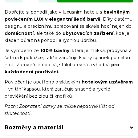
Dopřejte si pohodlí jako v luxusním hotelu s
bavlněným
povlečením LUX v elegantní šedé barvě
. Díky čistému
designu a preciznímu zpracování se skvěle hodí nejen do
domácností,
ale také do
ubytovacích zařízení
, kde je
kladen důraz na pohodlí a rychlou údržbu.
Je vyrobeno ze
100% bavlny
, která je měkká, prodyšná a
šetrná k pokožce, takže zaručuje klidný spánek po celou
noc. Zároveň je odolná, stálobarevná a vhodná
pro
každodenní používání.
Povlečení je opatřeno praktickým
hotelovým uzávěrem
– vnitřní kapsou, která zaručuje snadné a rychlé
převlékání bez zipu či knoflíků.
Pozn.: Zobrazení barvy se může nepatrně lišit od
skutečnosti.
Rozměry a materiál