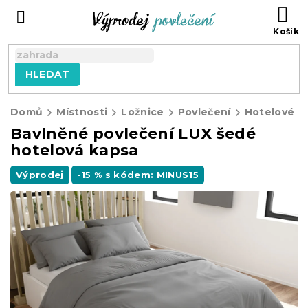
Přejít
NÁ
na
KO
obsah
HLEDAT
Domů
Místnosti
Ložnice
Povlečení
Hotelové p
Bavlněné povlečení LUX šedé
hotelová kapsa
Výprodej
-15 % s kódem: MINUS15