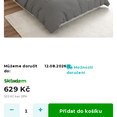
Můžeme doručit
12.08.2026
Možnosti
do:
doručení
Skladem
(>10 ks)
629 Kč
520 Kč bez DPH
Měrná
cena:
Přidat do košíku