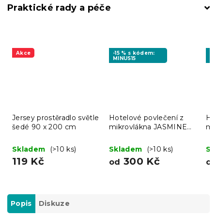
Praktické rady a péče
Akce
-15 % s kódem:
-1
MINUS15
MI
Jersey prostěradlo světle
Hotelové povlečení z
Ho
šedé 90 x 200 cm
mikrovlákna JASMINE
mi
šampaň - proužek 2 cm
bíl
Skladem
(>10 ks)
Skladem
(>10 ks)
Sk
119 Kč
300 Kč
od
o
Popis
Diskuze