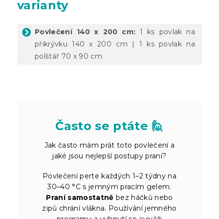
varianty
Povlečení 140 x 200 cm:
1 ks povlak na
přikrývku 140 x 200 cm | 1 ks povlak na
polštář 70 x 90 cm
Často se ptáte 🙋
Jak často mám prát toto povlečení a
jaké jsou nejlepší postupy praní?
Povlečení perte každých 1–2 týdny na
30–40 °C s jemným pracím gelem.
Praní samostatně
bez háčků nebo
zipů chrání vlákna. Používání jemného
programu a vyhnutí se aviváži