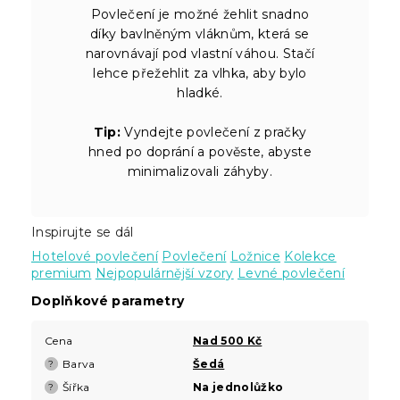
Povlečení je možné žehlit snadno
díky bavlněným vláknům, která se
narovnávají pod vlastní váhou. Stačí
lehce přežehlit za vlhka, aby bylo
hladké.
Tip:
Vyndejte povlečení z pračky
hned po doprání a pověste, abyste
minimalizovali záhyby.
Inspirujte se dál
Hotelové povlečení
Povlečení
Ložnice
Kolekce
premium
Nejpopulárnější vzory
Levné povlečení
Doplňkové parametry
Cena
Nad 500 Kč
Barva
Šedá
?
Šířka
Na jednolůžko
?