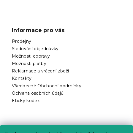
Z
á
p
Informace pro vás
a
t
Prodejny
í
Sledování objednávky
Možnosti dopravy
Možnosti platby
Reklamace a vrácení zboží
Kontakty
Všeobecné Obchodní podmínky
Ochrana osobních údajů
Etický kodex
Praktické informace