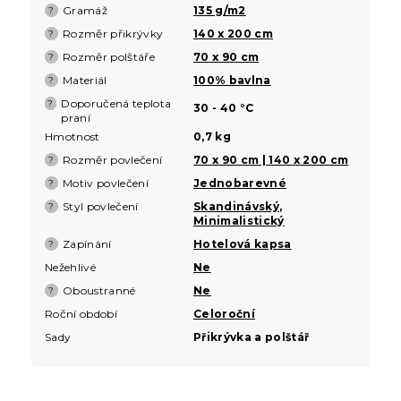
Gramáž
135 g/m2
?
Rozměr přikrývky
140 x 200 cm
?
Rozměr polštáře
70 x 90 cm
?
Materiál
100% bavlna
?
Doporučená teplota
?
30 - 40 °C
praní
Hmotnost
0,7 kg
Rozměr povlečení
70 x 90 cm | 140 x 200 cm
?
Motiv povlečení
Jednobarevné
?
Styl povlečení
Skandinávský
,
?
Minimalistický
Zapínání
Hotelová kapsa
?
Nežehlivé
Ne
Oboustranné
Ne
?
Roční období
Celoroční
Sady
Přikrývka a polštář