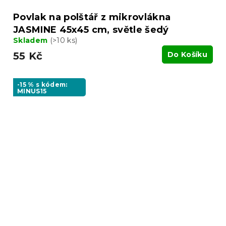
Povlak na polštář z mikrovlákna
JASMINE 45x45 cm, světle šedý
Skladem
(>10 ks)
55 Kč
Do Košíku
-15 % s kódem:
MINUS15