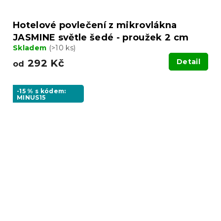
Hotelové povlečení z mikrovlákna
JASMINE světle šedé - proužek 2 cm
Skladem
(>10 ks)
292 Kč
Detail
od
-15 % s kódem:
MINUS15