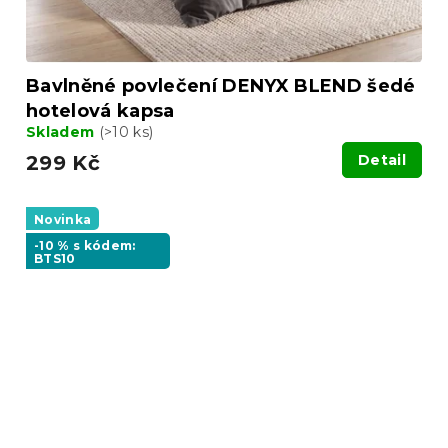
Bavlněné povlečení DENYX BLEND šedé
hotelová kapsa
Skladem
(>10 ks)
299 Kč
Detail
Novinka
-10 % s kódem:
BTS10