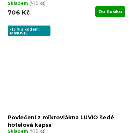
Skladem
(>10 ks)
706 Kč
Do Košíku
-15 % s kódem:
MINUS15
Povlečení z mikrovlákna LUVIO šedé
hotelová kapsa
Skladem
(>10 ks)