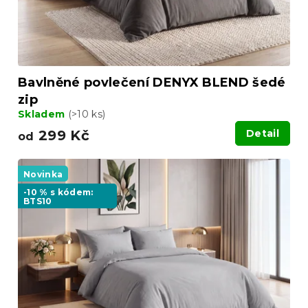
k
t
ů
Bavlněné povlečení DENYX BLEND šedé
zip
Skladem
(>10 ks)
299 Kč
Detail
od
Novinka
-10 % s kódem:
BTS10