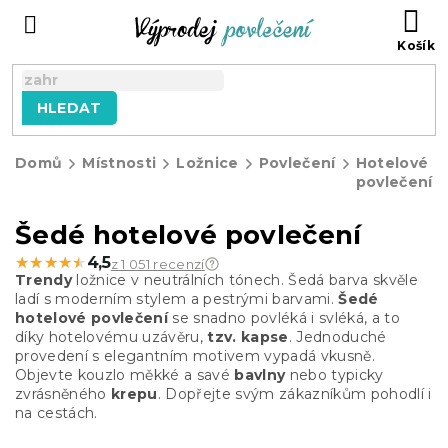
Přejít
NÁ
na
KO
obsah
HLEDAT
Domů
Místnosti
Ložnice
Povlečení
Hotelové
povlečení
Šedé hotelové povlečení
★★★★★
★★★★★
4,5
z 1 051 recenzí
Trendy
ložnice v neutrálních tónech. Šedá barva skvěle
ladí s moderním stylem a pestrými barvami.
Šedé
hotelové povlečení
se snadno povléká i svléká, a to
díky hotelovému uzávěru,
tzv. kapse
. Jednoduché
provedení s elegantním motivem vypadá vkusně.
Objevte kouzlo měkké a savé
bavlny
nebo typicky
zvrásněného
krepu
. Dopřejte svým zákazníkům pohodlí i
na cestách.