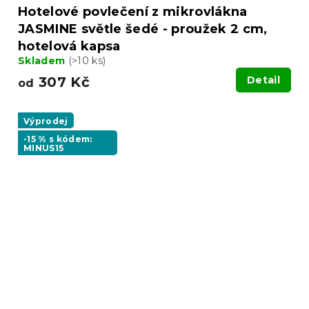
Hotelové povlečení z mikrovlákna
JASMINE světle šedé - proužek 2 cm,
hotelová kapsa
Skladem
(>10 ks)
307 Kč
Detail
od
Výprodej
-15 % s kódem:
MINUS15