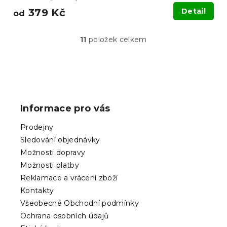
379 Kč
Detail
od
11
položek celkem
O
v
l
á
Z
d
á
a
p
c
Informace pro vás
í
a
p
t
Prodejny
r
í
v
Sledování objednávky
k
Možnosti dopravy
y
Možnosti platby
v
ý
Reklamace a vrácení zboží
p
Kontakty
i
Všeobecné Obchodní podmínky
s
Ochrana osobních údajů
u