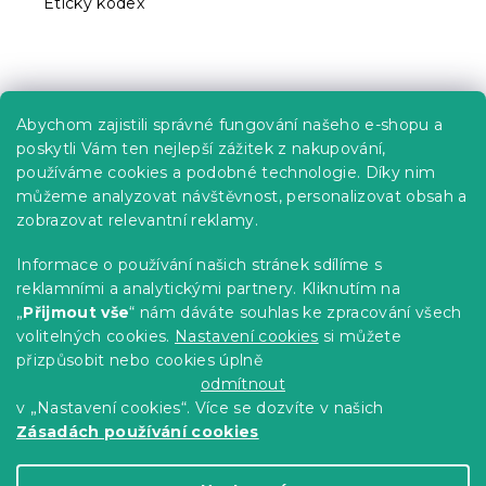
Etický kodex
Praktické informace
Abychom zajistili správné fungování našeho e-shopu a
Kariéra
poskytli Vám ten nejlepší zážitek z nakupování,
používáme cookies a podobné technologie. Díky nim
Poptávky a B2B spolupráce
můžeme analyzovat návštěvnost, personalizovat obsah a
Proč se u nás registrovat?
zobrazovat relevantní reklamy.
Věrnostní program - Sleva až 10 %
Informace o používání našich stránek sdílíme s
reklamními a analytickými partnery. Kliknutím na
Návody
„
Přijmout vše
“ nám dáváte souhlas ke zpracování všech
Tabulky velikostí
volitelných cookies.
Nastavení cookies
si můžete
přizpůsobit nebo cookies úplně
Blog
odmítnout
v „Nastavení cookies“. Více se dozvíte v našich
Zásadách používání cookies
Vytvořil Shoptet Premium