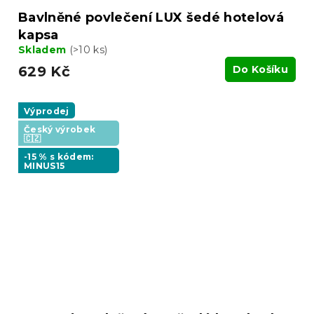
Bavlněné povlečení LUX šedé hotelová
kapsa
Skladem
(>10 ks)
629 Kč
Do Košíku
Výprodej
Český výrobek
🇨🇿
-15 % s kódem:
MINUS15