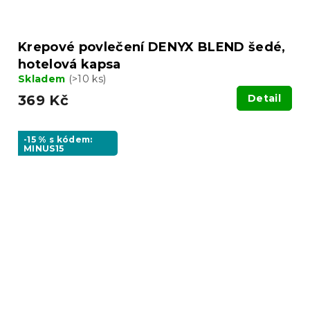
Krepové povlečení DENYX BLEND šedé,
hotelová kapsa
Skladem
(>10 ks)
369 Kč
Detail
-15 % s kódem:
MINUS15