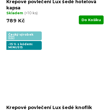
Krepové povlečení Lux šedé hotelová
kapsa
Skladem
(>10 ks)
789 Kč
Do Košíku
Český výrobek
🇨🇿
-15 % s kódem:
MINUS15
Krepové povlečení Lux šedé knoflík