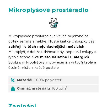
Mikroplyšové prostěradlo
Mikroplyšové prostěradlo je velice příjemné na
dotek, jemné a hebké. Husté krátké chloupky vás
zahřejí i v těch nejchladnějších měsících
.
Mikroplyš je dobře udržovatelný, nepouští chlupy a
rychle schne.
Své místo nalezne i u alergiků
.
Spolu s mikroplyšovým povlečením vytvoří teplé a
útulné místo z každé postele.
Materiál:
100% polyester
2
Gramáž materiálu
: 160 g/m
Zapínání