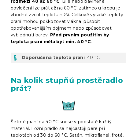
rozmezí 40 až 60 °C
. Bílé nebo bavlněné
povlečení lze prát až na 60 °C, zatímco u krepu je
vhodné zvolit teplotu nižší. Celkově vysoké teploty
praní mohou poškozovat vlákna, působit
opotřebovanějším dojmem nebo způsobovat
vyblednutí barev.
Před prvním použitím by
teplota praní měla být min. 40 °C
.
Doporučená teplota praní
: 40 °C
Na kolik stupňů prostěradlo
prát?
Šetrné praní na 40 °C snese v podstatě každý
materiál. Ložní prádlo se nejčastěji pere při
teplotách od 30 do 60 °C. Satén, mikroflanel, froté,