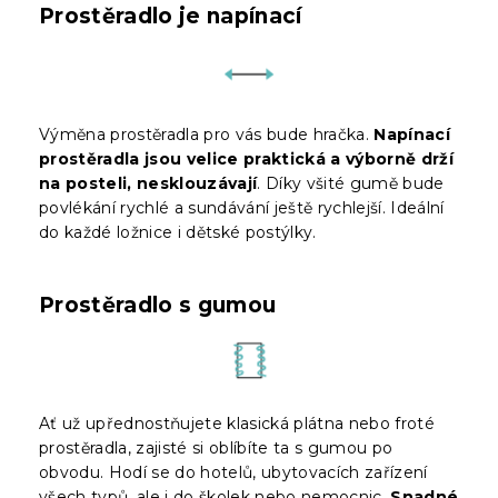
Prostěradlo je napínací
Výměna prostěradla pro vás bude hračka.
Napínací
prostěradla jsou velice praktická a výborně drží
na posteli, nesklouzávají
. Díky všité gumě bude
povlékání rychlé a sundávání ještě rychlejší. Ideální
do každé ložnice i dětské postýlky.
Prostěradlo s gumou
Ať už upřednostňujete klasická plátna nebo froté
prostěradla, zajisté si oblíbíte ta s gumou po
obvodu. Hodí se do hotelů, ubytovacích zařízení
všech typů, ale i do školek nebo nemocnic.
Snadné