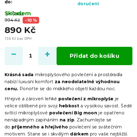
do:
doručení
Skladem
(>10 ks)
994 Kč
–10 %
890 Kč
736 Kč bez DPH
Měrná
cena:
Přidat do košíku
Krásná sada
mikroplyšového povlečení a prostěradla
nabízí luxusní komfort
za neodolatelně výhodnou
cenu.
Ponořte se do měkkého objetí každou noc.
Hřejivé a zároveň lehké
povlečení z mikroplyše
je
velice oblíbené pro svoji
hebkost
a
vysokou savost.
Šedé
svítící mikroplyšové
povlečení Big moon
je opatřeno
nenápadným zapínáním
na zip
. Zachumlejte se
do
příjemného a hřejivého
povlečení se svátečním
motivem. Stane se i skvělým
dárkem
pro vaše nejbližší.