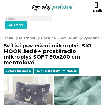
Přejít
NÁ
na
KO
obsah
HLEDAT
Domů
Místnosti
Ložnice
Povlečení
Výhodné sa
Svítící povlečení mikroplyš BIG
MOON šedé + prostěradlo
mikroplyš SOFT 90x200 cm
mentolové
Výhodná sada
-15 % s kódem: MINUS15