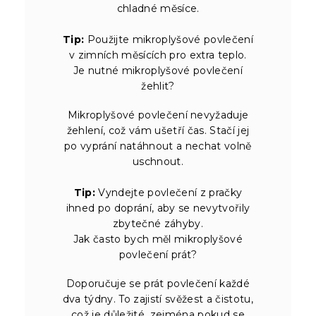
chladné měsíce.
Tip:
Použijte mikroplyšové povlečení
v zimních měsících pro extra teplo.
Je nutné mikroplyšové povlečení
žehlit?
Mikroplyšové povlečení nevyžaduje
žehlení, což vám ušetří čas. Stačí jej
po vyprání natáhnout a nechat volně
uschnout.
Tip:
Vyndejte povlečení z pračky
ihned po doprání, aby se nevytvořily
zbytečné záhyby.
Jak často bych měl mikroplyšové
povlečení prát?
Doporučuje se prát povlečení každé
dva týdny. To zajistí svěžest a čistotu,
což je důležité, zejména pokud se