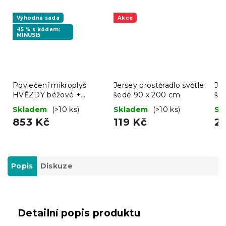
Výhodná sada
Akce
-15 % s kódem:
MINUS15
Povlečení mikroplyš
Jersey prostěradlo světle
Jer
HVĚZDY béžové +
šedé 90 x 200 cm
še
prostěradlo mikroplyš
Skladem
(>10 ks)
Skladem
(>10 ks)
Sk
SOFT 90x200 cm bílé
853 Kč
119 Kč
2
Popis
Diskuze
Detailní popis produktu