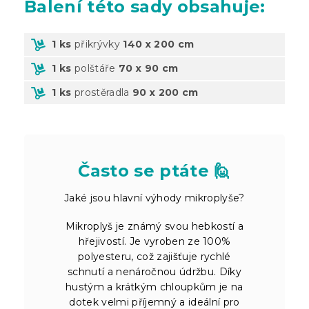
Balení
této sady obsahuje:
1 ks
přikrývky
140 x 200 cm
1 ks
polštáře
70 x 90 cm
1 ks
prostěradla
90 x 200 cm
Často se ptáte 🙋
Jaké jsou hlavní výhody mikroplyše?
Mikroplyš je známý svou hebkostí a
hřejivostí. Je vyroben ze 100%
polyesteru, což zajišťuje rychlé
schnutí a nenáročnou údržbu. Díky
hustým a krátkým chloupkům je na
dotek velmi příjemný a ideální pro