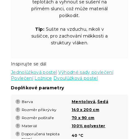
teplotách a vyhnout se sušení na
přímém slunci, což může materiál
poškodit.
Tip:
Sušte na vzduchu, nikoli v
sušičce, pro zachování měkkosti a
struktury vláken.
Inspirujte se dál
Jednolůžková postel
Výhodné sady povlečení
Povlečení
Ložnice
Dvoulůžková postel
Doplňkové parametry
Barva
Mentolová
,
Šedá
?
Rozměr přikrývky
140 x 200 cm
?
Rozměr polštáře
70 x 90 cm
?
Materiál
100% polyester
?
Doporučená teplota
?
40 °C
praní