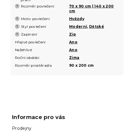
Rozměr povlečení
70 x 90 cm | 140 x 200
?
cm
Motiv povlečení
Hvězdy
?
Styl povlečení
Moderní
,
Dětské
?
Zapínání
Zip
?
Hřejivé povlečení
Ano
Nežehlivé
Ano
Roční období
Zima
Rozměr prostěradla
90 x 200 cm
Z
á
p
Informace pro vás
a
t
Prodejny
í