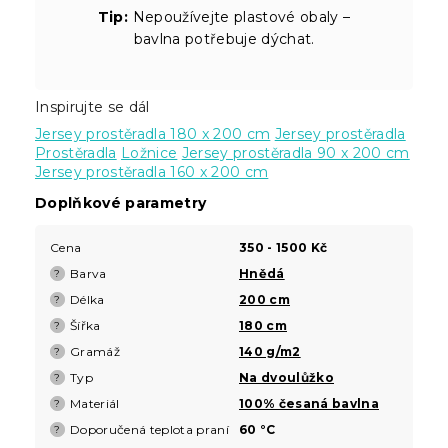
Tip:
Nepoužívejte plastové obaly –
bavlna potřebuje dýchat.
Inspirujte se dál
Jersey prostěradla 180 x 200 cm
Jersey prostěradla
Prostěradla
Ložnice
Jersey prostěradla 90 x 200 cm
Jersey prostěradla 160 x 200 cm
Doplňkové parametry
Cena
350 - 1500 Kč
Barva
Hnědá
?
Délka
200 cm
?
Šířka
180 cm
?
Gramáž
140 g/m2
?
Typ
Na dvoulůžko
?
Materiál
100% česaná bavlna
?
Doporučená teplota praní
60 °C
?