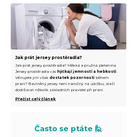
Jak prát jersey prostěradla?
Jak prát jersey prostěradla? Měkká a pružná pletenina.
Jersey prostěradla vás
hýčkají jemností a hebkostí
.
Věnujete jim však
dostatek pozornosti
během
praní? Bavlněný jersey není náročný na údržbu, stačí
dodržovat několik základních pravidel při praní.
Přečíst celý článek
Často se ptáte 🙋