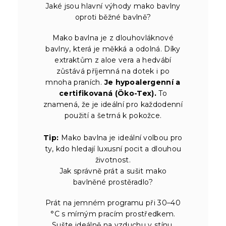
Jaké jsou hlavní výhody mako bavlny
oproti běžné bavlně?
Mako bavlna je z dlouhovláknové
bavlny, která je měkká a odolná. Díky
extraktům z aloe vera a hedvábí
zůstává příjemná na dotek i po
mnoha praních.
Je hypoalergenní a
certifikovaná (Öko-Tex).
To
znamená, že je ideální pro každodenní
použití a šetrná k pokožce.
Tip:
Mako bavlna je ideální volbou pro
ty, kdo hledají luxusní pocit a dlouhou
životnost.
Jak správně prát a sušit mako
bavlněné prostěradlo?
Prát na jemném programu při 30–40
°C s mírným pracím prostředkem.
Sušte ideálně na vzduchu v stínu.