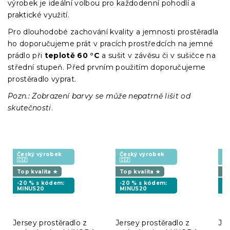
výrobek je ideální volbou pro každodenní pohodlí a
praktické využití.
Pro dlouhodobé zachování kvality a jemnosti prostěradla
ho doporučujeme prát v pracích prostředcích na jemné
prádlo při
teplotě 60 °C
a sušit v závěsu či v sušičce na
střední stupeň. Před prvním použitím doporučujeme
prostěradlo vyprat.
Pozn.: Zobrazení barvy se může nepatrně lišit od
skutečnosti
.
Český výrobek
Český výrobek
Če
🇨🇿
🇨🇿
🇨
Top kvalita ★
Top kvalita ★
To
-20 % s kódem:
-20 % s kódem:
-2
MINUS20
MINUS20
M
Jersey prostěradlo z
Jersey prostěradlo z
Jer