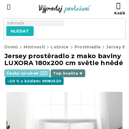
Přejít
NÁ
na
KO
obsah
HLEDAT
Domů
Místnosti
Ložnice
Prostěradla
Jersey E
Jersey prostěradlo z mako bavlny
LUXORA 180x200 cm světle hnědé
Český výrobek 🇨🇿
Top kvalita ★
-20 % s kódem: MINUS20