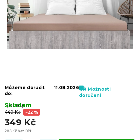
Můžeme doručit
11.08.2026
Možnosti
do:
doručení
Skladem
(>10 ks)
449 Kč
–22 %
349 Kč
288 Kč bez DPH
Měrná