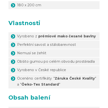
180 x 200 cm
Vlastnosti
Vyrobeno z
prémiové mako česané bavlny
Perfektní savost a stálobarevnost
Nemusí se žehlit
Obšito gumou po celém obvodu prostěradla
Vyrobeno v České republice
Oceněno certifikáty "
Záruka České Kvality
"
a "
Öeko-Tex Standard
"
Obsah balení