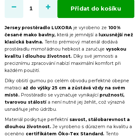
cena:
Přidat do košíku
Jersey prostěradlo LUXORA
je vyrobeno ze
100%
česané mako bavlny,
která je jemnější a
luxusnější než
klasická bavlna.
Tento prémiový materiál dodává
prostěradlu mimořádnou hebkost a zaručuje
vysokou
kvalitu i dlouhou životnost.
Díky své jemnosti a
preciznímu zpracování nabízí maximální komfort při
každém použití.
Díky obšití gumou po celém obvodu perfektně obepne
matraci
až do výšky 25 cm a zůstává vždy na svém
místě.
Prostěradlo se vyznačuje vynikající
pružností,
tvarovou stálostí
a není nutné jej žehlit, což výrazně
usnadňuje jeho údržbu.
Materiál poskytuje perfektní
savost, stálobarevnost a
dlouhou životnost.
Je vyrobeno s důrazem na kvalitu a
oceněno
certifikátem Öko-Tex Standard.
Tento