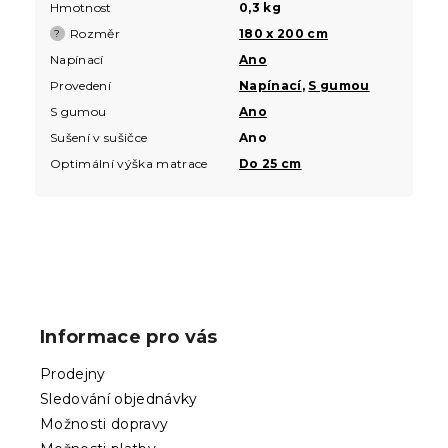
Hmotnost
0,3 kg
Rozměr
180 x 200 cm
?
Napínací
Ano
Provedení
Napínací
,
S gumou
S gumou
Ano
Sušení v sušičce
Ano
Optimální výška matrace
Do 25 cm
Z
á
p
Informace pro vás
a
t
Prodejny
í
Sledování objednávky
Možnosti dopravy