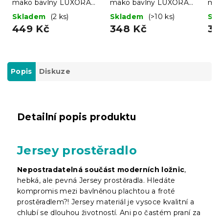
mako bavlny LUXORA
mako bavlny LUXORA
ma
180x200 cm světle šedé
180x200 cm světle
18
Skladem
(2 ks)
Skladem
(>10 ks)
Sk
modré
hn
449 Kč
348 Kč
3
Popis
Diskuze
Detailní popis produktu
Jersey prostěradlo
Nepostradatelná součást moderních ložnic
,
hebká, ale pevná Jersey prostěradla. Hledáte
kompromis mezi bavlněnou plachtou a froté
prostěradlem?! Jersey materiál je vysoce kvalitní a
chlubí se dlouhou životností. Ani po častém praní za