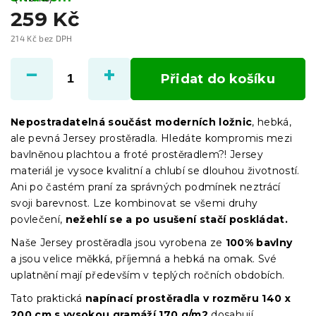
259 Kč
214 Kč bez DPH
Měrná
cena:
Přidat do košíku
Nepostradatelná součást moderních ložnic
, hebká,
ale pevná Jersey prostěradla. Hledáte kompromis mezi
bavlněnou plachtou a froté prostěradlem?! Jersey
materiál je vysoce kvalitní a chlubí se dlouhou životností.
Ani po častém praní za správných podmínek neztrácí
svoji barevnost. Lze kombinovat se všemi druhy
povlečení,
nežehlí se a po usušení stačí poskládat.
Naše Jersey prostěradla jsou vyrobena ze
100% bavlny
a jsou velice měkká, příjemná a hebká na omak. Své
uplatnění mají především v teplých ročních obdobích.
Tato praktická
napínací prostěradla
v
rozměru 140 x
200 cm s vysokou gramáží 170 g/m2
dosahují