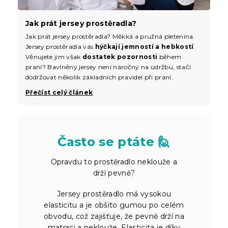
Jak prát jersey prostěradla?
Jak prát jersey prostěradla? Měkká a pružná pletenina.
Jersey prostěradla vás
hýčkají jemností a hebkostí
.
Věnujete jim však
dostatek pozornosti
během
praní? Bavlněný jersey není náročný na údržbu, stačí
dodržovat několik základních pravidel při praní.
Přečíst celý článek
Často se ptáte 🙋
Opravdu to prostěradlo neklouže a
drží pevně?
Jersey prostěradlo má vysokou
elasticitu a je obšito gumou po celém
obvodu, což zajišťuje, že pevně drží na
matraci a neklouže. Elasticita je díky