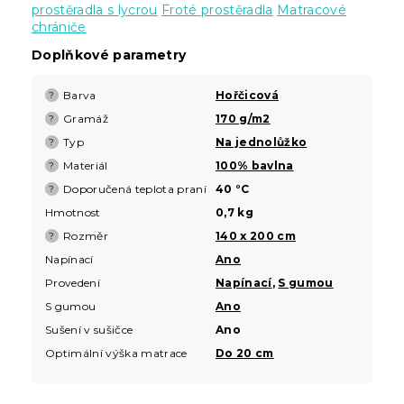
prostěradla s lycrou
Froté prostěradla
Matracové
chrániče
Doplňkové parametry
Barva
Hořčicová
?
Gramáž
170 g/m2
?
Typ
Na jednolůžko
?
Materiál
100% bavlna
?
Doporučená teplota praní
40 °C
?
Hmotnost
0,7 kg
Rozměr
140 x 200 cm
?
Napínací
Ano
Provedení
Napínací
,
S gumou
S gumou
Ano
Sušení v sušičce
Ano
Optimální výška matrace
Do 20 cm