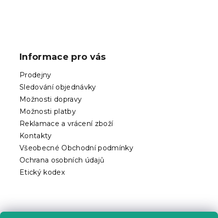
Z
á
p
Informace pro vás
a
t
Prodejny
í
Sledování objednávky
Možnosti dopravy
Možnosti platby
Reklamace a vrácení zboží
Kontakty
Všeobecné Obchodní podmínky
Ochrana osobních údajů
Etický kodex