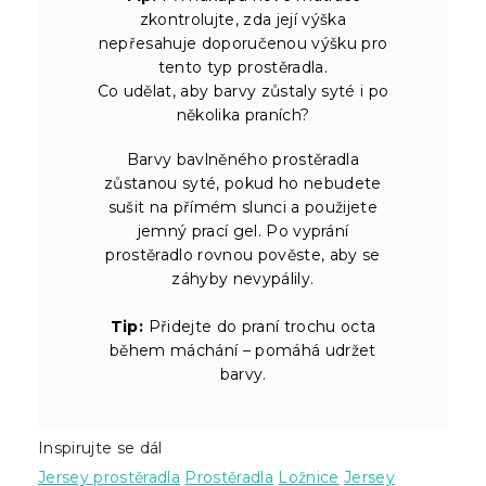
zkontrolujte, zda její výška
nepřesahuje doporučenou výšku pro
tento typ prostěradla.
Co udělat, aby barvy zůstaly syté i po
několika praních?
Barvy bavlněného prostěradla
zůstanou syté, pokud ho nebudete
sušit na přímém slunci a použijete
jemný prací gel. Po vyprání
prostěradlo rovnou pověste, aby se
záhyby nevypálily.
Tip:
Přidejte do praní trochu octa
během máchání – pomáhá udržet
barvy.
Inspirujte se dál
Jersey prostěradla
Prostěradla
Ložnice
Jersey