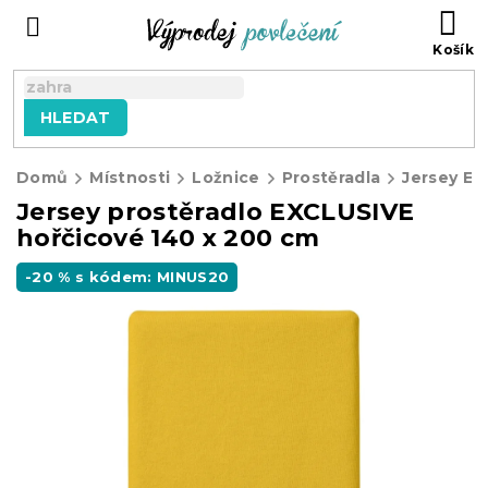
Přejít
NÁ
na
KO
obsah
HLEDAT
Domů
Místnosti
Ložnice
Prostěradla
Jersey E
Jersey prostěradlo EXCLUSIVE
hořčicové 140 x 200 cm
-20 % s kódem: MINUS20