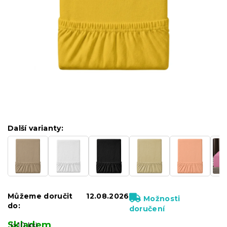
Další varianty:
Můžeme doručit
12.08.2026
Možnosti
do:
doručení
Skladem
(>10 ks)