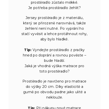
prostěradlo zůstalo měkké.
Je potřeba prostěradlo žehlit?
Jersey prostěradlo je z materiálu,
který se přirozeně narovnává, takže
žehlení není nutné. Po vyprání ho
stačí vyvěsit a lehce protáhnout rohy,
aby bylo hladké.
Tip:
Vyndejte prostěradlo z pračky
hned po doprání a rovnou pověste –
bude hladší.
Jaká je vhodná výška matrace pro
toto prostěradlo?
Prostěradlo je navrženo pro matrace
do výšky 20 cm. Díky elasticitě a
gumě po obvodu padne jako ulité a
neklouže.
Tip:
Při nákupu nové matrace