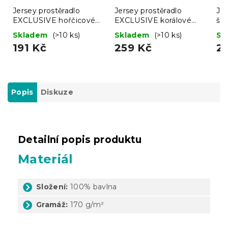
Jersey prostěradlo
Jersey prostěradlo
Jer
EXCLUSIVE hořčicové
EXCLUSIVE korálové
še
90 x 200 cm
140 x 200 cm
Skladem
(>10 ks)
Skladem
(>10 ks)
Sk
191 Kč
259 Kč
2
Popis
Diskuze
Detailní popis produktu
Materiál
Složení:
100% bavlna
Gramáž:
170 g/m²