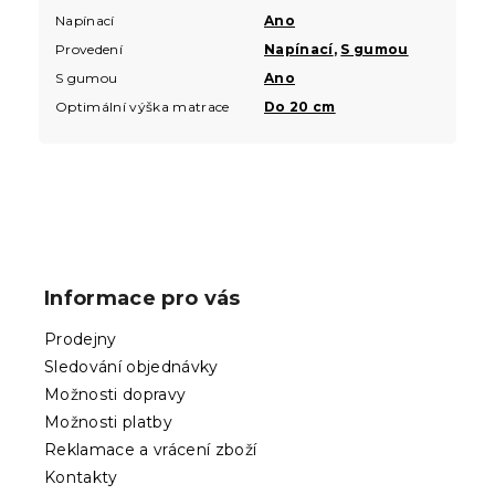
Napínací
Ano
Provedení
Napínací
,
S gumou
S gumou
Ano
Optimální výška matrace
Do 20 cm
Z
á
p
Informace pro vás
a
t
Prodejny
í
Sledování objednávky
Možnosti dopravy
Možnosti platby
Reklamace a vrácení zboží
Kontakty