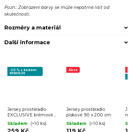
Pozn.: Zobrazení barvy se může nepatrně lišit od
skutečnosti.
Rozměry a materiál
Další informace
-20 % s kódem:
Akce
A
MINUS20
Ve
Jersey prostěradlo
Jersey prostěradlo
Jer
EXCLUSIVE krémové
pískové 90 x 200 cm
mo
140 x 200 cm
Skladem
(>10 ks)
Skladem
(>10 ks)
Sk
259 Kč
119 Kč
1