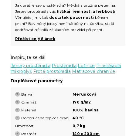
Jak prát jersey prostěradla? Měkká a pružná pletenina.
Jersey prostěradla vás
hýčkají jemností a hebkostí
.
Věnujete jim však
dostatek pozornosti
během
praní? Bavlněný jersey není náročný na údržbu, stačí
dodržovat několik základních pravidel při praní.
Přečíst celý článek
Inspirujte se dál
Jersey prostěradla
Prostěradla
Ložnice
Prostěradla
mikroplyš
Froté prostěradla
Matracové chrániče
Doplňkové parametry
Barva
Meruňková
?
Gramáž
170 g/m2
?
Materiál
100% bavlna
?
Doporučená teplota praní
40 °C
?
Hmotnost
0,7 kg
Rozměr
140 x 200 cm
?