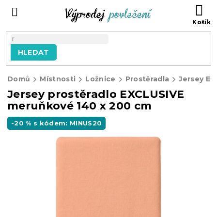
Přejít
NÁ
na
KO
obsah
HLEDAT
Domů
Místnosti
Ložnice
Prostěradla
Jersey E
Jersey prostěradlo EXCLUSIVE
meruňkové 140 x 200 cm
-20 % s kódem: MINUS20