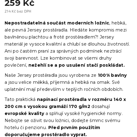
259 Kč
214 Kč bez DPH
Měrná
cena:
Nepostradatelná součást moderních ložnic
, hebká,
ale pevná Jersey prostěradla. Hledáte kompromis mezi
bavlněnou plachtou a froté prostěradlem?! Jersey
materiál je vysoce kvalitní a chlubí se dlouhou životností.
Ani po častém praní za správných podmínek neztrácí
svoji barevnost. Lze kombinovat se všemi druhy
povlečení,
nežehlí se a po usušení stačí poskládat.
Naše Jersey prostěradla jsou vyrobena ze
100% bavlny
a jsou velice měkká, příjemná a hebká na omak. Své
uplatnění mají především v teplých ročních obdobích.
Tato praktická
napínací prostěradla
v
rozměru 140 x
200 cm s vysokou gramáží 170 g/m2
dosahují
evropské kvality
a splňují vysoké hygienické normy.
Nebojte se oživit svou ložnici, dodejte šmrnc svému
hotelu či penzionu.
Před prvním použitím
doporučujeme prostěradlo vyprat.