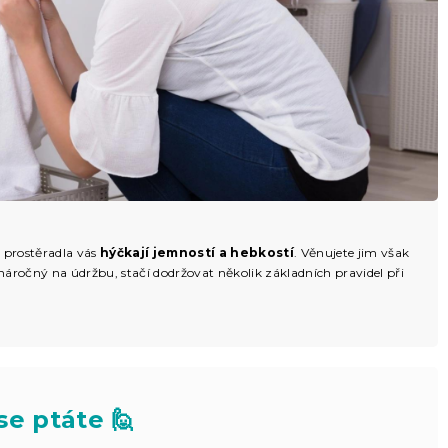
y prostěradla vás
hýčkají jemností a hebkostí
. Věnujete jim však
áročný na údržbu, stačí dodržovat několik základních pravidel při
se ptáte 🙋