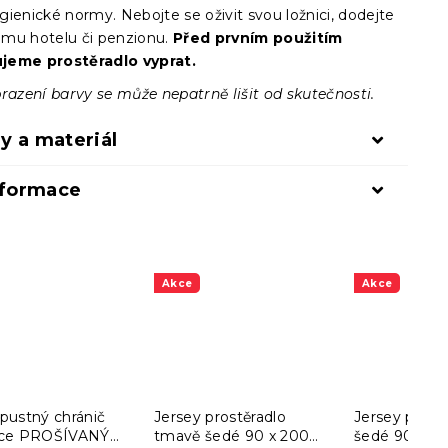
ienické normy. Nebojte se oživit svou ložnici, dodejte
mu hotelu či penzionu.
Před prvním použitím
jeme prostěradlo vyprat.
razení barvy se může nepatrně lišit od skutečnosti.
y a materiál
nformace
Akce
Akce
pustný chránič
Jersey prostěradlo
Jersey prostě
ce PROŠÍVANÝ
tmavě šedé 90 x 200
šedé 90 x 2