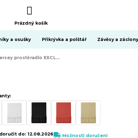
Prázdný košík
NÁKUPNÍ
KOŠÍK
níky a osušky
Přikrývka a polštář
Závěsy a záclon
Jersey prostěradlo EXCLUSIVE vínové 160 x 200 cm
anty:
oručit do:
12.08.2026
Možnosti doručení