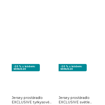
-20 % s kódem:
-20 % s kódem:
MINUS20
MINUS20
Jersey prostěradlo
Jersey prostěradlo
EXCLUSIVE tyrkysové
EXCLUSIVE světle