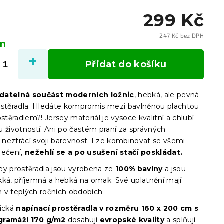
299 Kč
247 Kč bez DPH
em
Měrn
cena:
Přidat do košíku
datelná součást moderních ložnic
, hebká, ale pevná
ostěradla. Hledáte kompromis mezi bavlněnou plachtou
ostěradlem?! Jersey materiál je vysoce kvalitní a chlubí
u životností. Ani po častém praní za správných
neztrácí svoji barevnost. Lze kombinovat se všemi
lečení,
nežehlí se a po usušení stačí poskládat.
ey prostěradla jsou vyrobena ze
100% bavlny
a jsou
kká, příjemná a hebká na omak. Své uplatnění mají
 v teplých ročních obdobích.
ická
napínací prostěradla
v
rozměru 160 x 200 cm s
gramáží 170 g/m2
dosahují
evropské kvality
a splňují