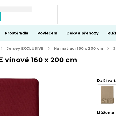
Prostěradla
Povlečení
Deky a přehozy
Ruč
Jersey EXCLUSIVE
Na matraci 160 x 200 cm
E vínové 160 x 200 cm
Další vari
Můžeme d