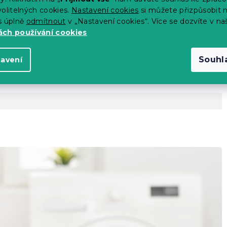
výrobce)
olitelných cookies.
Nastavení cookies
si můžete přizpůsobit 
s úplně
odmítnout
v „Nastavení cookies“. Více se dozvíte v na
 14 dní
ch používání cookies
Souhl
tavení