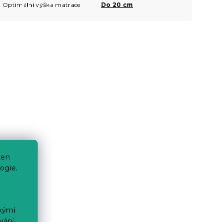
Optimální výška matrace
Do 20 cm
ten
ogie.
ckými
vání