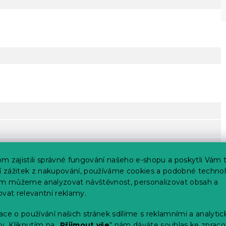
m zajistili správné fungování našeho e-shopu a poskytli Vám 
ší zážitek z nakupování, používáme cookies a podobné technol
im můžeme analyzovat návštěvnost, personalizovat obsah a
ovat relevantní reklamy.
ce o používání našich stránek sdílíme s reklamními a analyti
erte
y. Kliknutím na „
Přijmout vše
“ nám dáváte souhlas ke zpraco