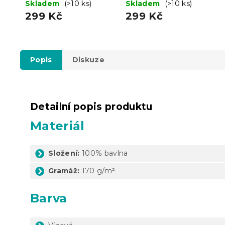
160 x 200 cm
Skladem
(>10 ks)
fialové 160 x 200 cm
Skladem
(>10 ks)
299 Kč
299 Kč
Popis
Diskuze
Detailní popis produktu
Materiál
Složení:
100% bavlna
Gramáž:
170 g/m²
Barva