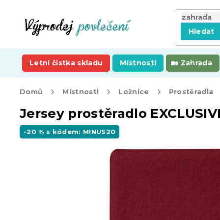
Přejít
na
obsah
Hledat
Letní čistka skladu
Místnosti
Zahrada
Domů
Místnosti
Ložnice
Prostěradla
Jersey prostěradlo EXCLUSIV
-20 % s kódem: MINUS20