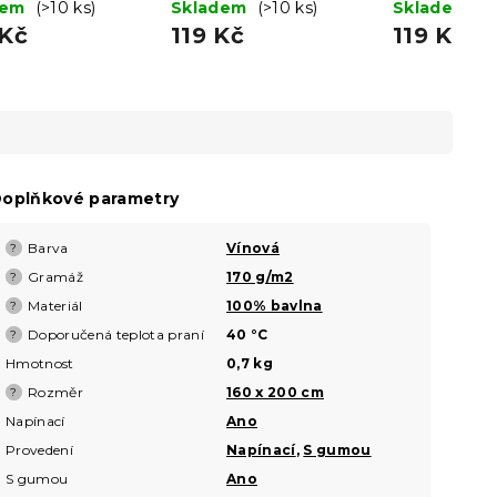
 200 cm
dem
(>10 ks)
cm
Skladem
(>10 ks)
Skladem
(>
 Kč
119 Kč
119 Kč
oplňkové parametry
Barva
Vínová
?
Gramáž
170 g/m2
?
Materiál
100% bavlna
?
Doporučená teplota praní
40 °C
?
Hmotnost
0,7 kg
Rozměr
160 x 200 cm
?
Napínací
Ano
Provedení
Napínací
,
S gumou
S gumou
Ano