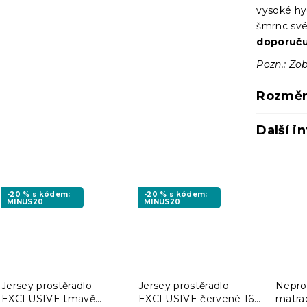
vysoké hyg
šmrnc své
doporuču
Pozn.: Zob
Rozměr
Další i
-20 % s kódem:
-20 % s kódem:
MINUS20
MINUS20
Jersey prostěradlo
Jersey prostěradlo
Nepro
EXCLUSIVE tmavě
EXCLUSIVE červené 160
matra