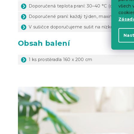
Doporučená teplota praní: 30–40 °C (dle štítku 
všech v
cookie
Doporučené praní: každý týden, maximálně 1x za
Zásadá
V sušičce doporučujeme sušit na nízké teploty
Nas
Obsah balení
1 ks prostěradla 160 x 200 cm