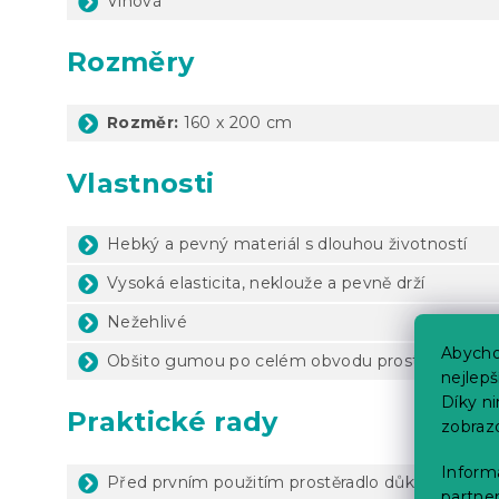
Vínová
Rozměry
Rozměr:
160 x 200 cm
Vlastnosti
Hebký a pevný materiál s dlouhou životností
Vysoká elasticita, neklouže a pevně drží
Nežehlivé
Abycho
Obšito gumou po celém obvodu prostěradla
nejlep
Díky n
Praktické rady
zobraz
Informa
Před prvním použitím prostěradlo důkladně vyp
partner