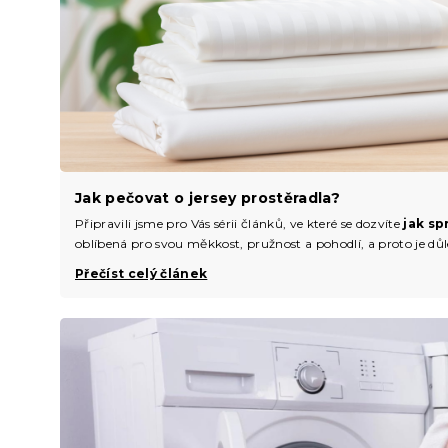
Jak pečovat o jersey prostěradla?
Připravili jsme pro Vás sérii článků, ve které se dozvíte
jak sp
oblíbená pro svou měkkost, pružnost a pohodlí, a proto je důle
Přečíst celý článek