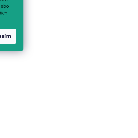
nebo
šich
asím