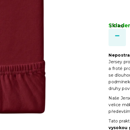
Sklad
(10 ks)
Nepostra
Jersey pr
a froté pr
se dlouho
podmínek 
druhy pov
Naše Jers
velice mě
především
Tato prakt
vysokou 