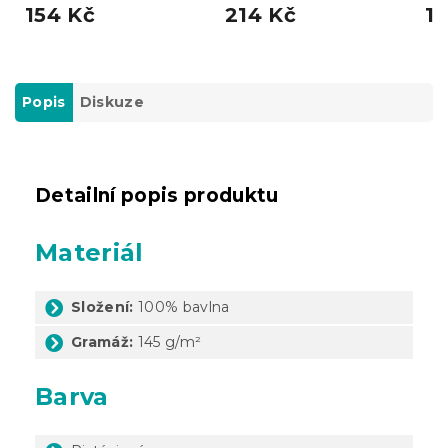
154 Kč
214 Kč
11
Popis
Diskuze
Detailní popis produktu
Materiál
Složení:
100% bavlna
Gramáž:
145 g/m²
Barva