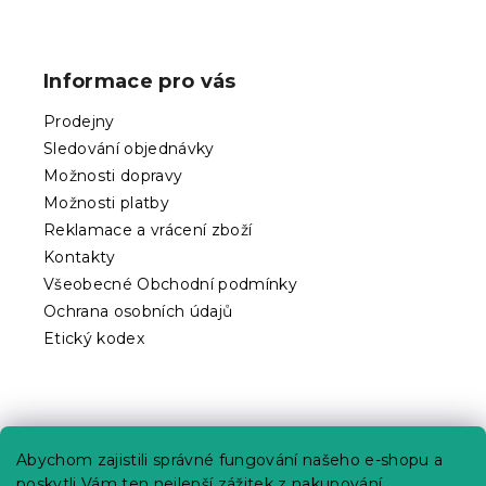
Z
á
p
Informace pro vás
a
t
Prodejny
í
Sledování objednávky
Možnosti dopravy
Možnosti platby
Reklamace a vrácení zboží
Kontakty
Všeobecné Obchodní podmínky
Ochrana osobních údajů
Etický kodex
Praktické informace
Abychom zajistili správné fungování našeho e-shopu a
Kariéra
poskytli Vám ten nejlepší zážitek z nakupování,