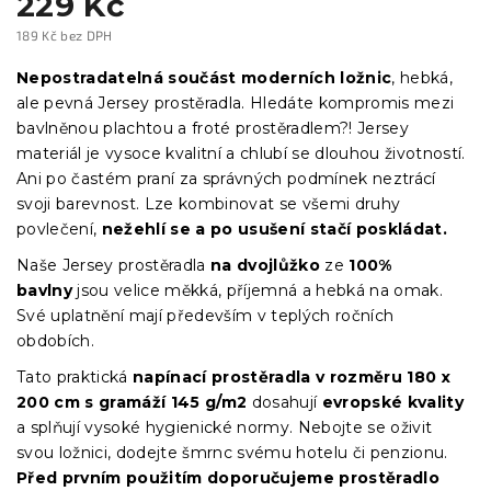
229 Kč
189 Kč bez DPH
Měrná
cena:
Nepostradatelná součást moderních ložnic
, hebká,
ale pevná Jersey prostěradla. Hledáte kompromis mezi
bavlněnou plachtou a froté prostěradlem?! Jersey
materiál je vysoce kvalitní a chlubí se dlouhou životností.
Ani po častém praní za správných podmínek neztrácí
svoji barevnost. Lze kombinovat se všemi druhy
povlečení,
nežehlí se a po usušení stačí poskládat.
Naše Jersey prostěradla
na dvojlůžko
ze
100%
bavlny
jsou velice měkká, příjemná a hebká na omak.
Své uplatnění mají především v teplých ročních
obdobích.
Tato praktická
napínací prostěradla
v
rozměru 180 x
200 cm s gramáží 145 g/m2
dosahují
evropské kvality
a splňují vysoké hygienické normy. Nebojte se oživit
svou ložnici, dodejte šmrnc svému hotelu či penzionu.
Před prvním použitím doporučujeme prostěradlo