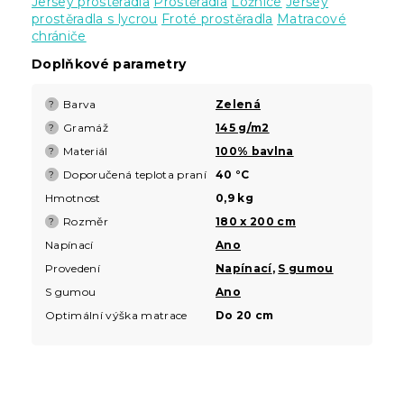
Jersey prostěradla
Prostěradla
Ložnice
Jersey
prostěradla s lycrou
Froté prostěradla
Matracové
chrániče
Doplňkové parametry
Barva
Zelená
?
Gramáž
145 g/m2
?
Materiál
100% bavlna
?
Doporučená teplota praní
40 °C
?
Hmotnost
0,9 kg
Rozměr
180 x 200 cm
?
Napínací
Ano
Provedení
Napínací
,
S gumou
S gumou
Ano
Optimální výška matrace
Do 20 cm