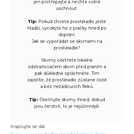
jen protřepejte a nechte volně
uschnout.
Tip:
Pokud chcete prostěradlo ještě
hladší, vyndejte ho z pračky hned po
doprání.
Jak se vypořádat se skvrnami na
prostěradle?
Skvrny ošetřete lokálně
odstraňovačem skvrn před praním a
pak důkladně opláchněte. Tím
zajistíte, že prostěradlo zůstane čisté
a bez nežádoucích fleků.
Tip:
Ošetřujte skvrny ihned, dokud
jsou čerstvé, to je nejúčinnější.
Inspirujte se dál