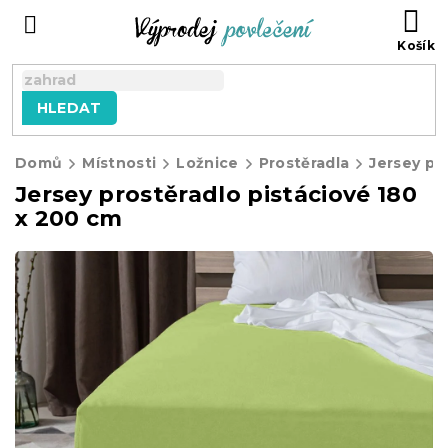
Přejít
NÁ
na
KO
obsah
HLEDAT
Domů
Místnosti
Ložnice
Prostěradla
Jersey pr
Jersey prostěradlo pistáciové 180
x 200 cm