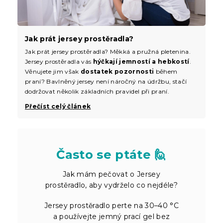
Jak prát jersey prostěradla?
Jak prát jersey prostěradla? Měkká a pružná pletenina.
Jersey prostěradla vás
hýčkají jemností a hebkostí
.
Věnujete jim však
dostatek pozornosti
během
praní? Bavlněný jersey není náročný na údržbu, stačí
dodržovat několik základních pravidel při praní.
Přečíst celý článek
Často se ptáte 🙋
Jak mám pečovat o Jersey
prostěradlo, aby vydrželo co nejdéle?
Jersey prostěradlo perte na 30–40 °C
a používejte jemný prací gel bez