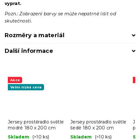
vyprat.
Pozn.: Zobrazení barvy se může nepatrně lišit od
skutečnosti.
Rozměry a materiál
Další informace
Akce
A
Velmi nízká cena
Jersey prostěradlo světle
Jersey prostěradlo světle
Jer
modré 180 x 200 cm
šedé 180 x 200 cm
pí
Skladem
(>10 ks)
Skladem
(>10 ks)
Sk