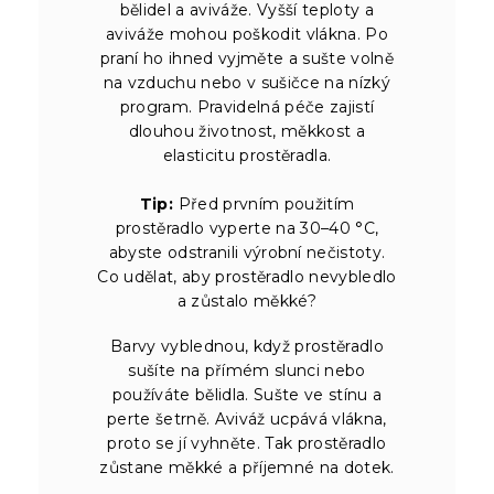
bělidel a aviváže. Vyšší teploty a
aviváže mohou poškodit vlákna. Po
praní ho ihned vyjměte a sušte volně
na vzduchu nebo v sušičce na nízký
program. Pravidelná péče zajistí
dlouhou životnost, měkkost a
elasticitu prostěradla.
Tip:
Před prvním použitím
prostěradlo vyperte na 30–40 °C,
abyste odstranili výrobní nečistoty.
Co udělat, aby prostěradlo nevybledlo
a zůstalo měkké?
Barvy vyblednou, když prostěradlo
sušíte na přímém slunci nebo
používáte bělidla. Sušte ve stínu a
perte šetrně. Aviváž ucpává vlákna,
proto se jí vyhněte. Tak prostěradlo
zůstane měkké a příjemné na dotek.