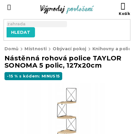
Přejít
NÁ
na
KO
obsah
HLEDAT
Domů
Místnosti
Obývací pokoj
Knihovny a polic
Nástěnná rohová police TAYLOR
SONOMA 5 polic, 127x20cm
-15 % s kódem: MINUS15