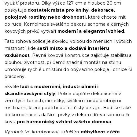
využití prostoru. Díky výšce 127 cm a hloubce 20 cm
poskytuje
dostatek místa pro knihy, dekorace,
pokojové rostliny nebo drobnosti
, které chcete mít
po ruce. Kombinace světlého dekoru sonoma a černých
kovových prvků vytváří
moderní a elegantní vzhled
.
Tato rohová police je skvělou volbou do menších i větších
místností, kde
šetří místo a dodává interiéru
vzdušnost
. Pevná kovová konstrukce zajišťuje stabilitu a
dlouhou životnost, přičemž snadná montáž na stěnu
umožňuje rychlé umístění do obývacího pokoje, ložnice či
pracovny.
Skvěle
ladí s moderními, industriálními i
skandinávskými styly
. Police doplňte dekoracemi v
zemitých tónech, rámečky, svíčkami nebo drobnými
rostlinami, které podtrhnou její čistý design. Hodí se také
do kombinace s dalšími prvky v dekoru dřeva sonoma či
kovu
pro harmonický vzhled vašeho domova
.
Výrobek lze kombinovat s dalším
nábytkem z této