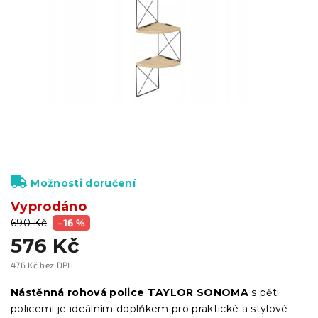
Možnosti doručení
Vyprodáno
690 Kč
–16 %
576 Kč
476 Kč bez DPH
Měrná
cena:
Nástěnná rohová police TAYLOR SONOMA
s pěti
policemi je ideálním doplňkem pro praktické a stylové