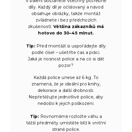
V balení dostanete všechny potřebné
díly. Každý díl je očíslovaný a návod
obsahuje obrázky, takže montáž
zvládnete i bez předchozích
zkušeností.
Většina zákazníků má
hotovo do 30–45 minut.
Tip:
Před montáží si uspořádejte díly
podle čísel – ušetříte čas a práci.
Jaká je nosnost police a na co si dát
pozor?
Každá police unese až 6 kg. To
znamená, že je ideální pro knihy,
dekorace a další drobnosti.
Nepřetěžujte jednotlivé police, aby
nedošlo k jejich poškození.
Tip:
Rovnoměrně rozložte váhu a
těžší předměty umístěte blíž k vnitřní
straně police.