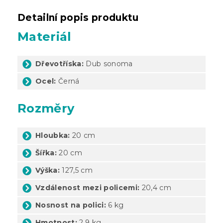
Detailní popis produktu
Materiál
Dřevotříska:
Dub sonoma
Ocel:
Černá
Rozměry
Hloubka:
20 cm
Šířka:
20 cm
Výška:
127,5 cm
Vzdálenost mezi policemi:
20,4 cm
Nosnost na polici:
6 kg
Hmotnost:
2,9 kg