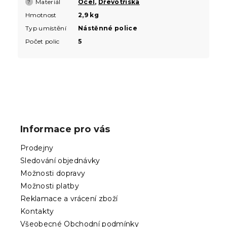
Materiál
Ocel
,
Dřevotříska
?
Hmotnost
2,9 kg
Typ umístění
Nástěnné police
Počet polic
5
Z
á
p
Informace pro vás
a
t
Prodejny
í
Sledování objednávky
Možnosti dopravy
Možnosti platby
Reklamace a vrácení zboží
Kontakty
Všeobecné Obchodní podmínky