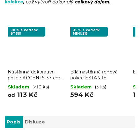
kolekce
,
což vytvoří dokonalý
celkový dojem.
-10 % s kódem:
-15 % s kódem:
-1
BTS10
MINUS15
MI
Nástěnná dekorativní
Bílá nástěnná rohová
Ba
police ACCENTS 37 cm -
police ESTANTE
více barev
Skladem
(>10 ks)
Skladem
(3 ks)
Sk
113 Kč
594 Kč
1 
od
Popis
Diskuze