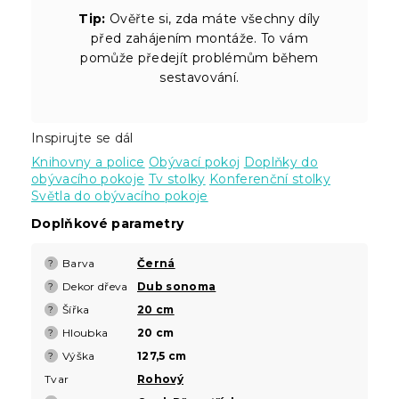
Tip:
Ověřte si, zda máte všechny díly
před zahájením montáže. To vám
pomůže předejít problémům během
sestavování.
Inspirujte se dál
Knihovny a police
Obývací pokoj
Doplňky do
obývacího pokoje
Tv stolky
Konferenční stolky
Světla do obývacího pokoje
Doplňkové parametry
Barva
Černá
?
Dekor dřeva
Dub sonoma
?
Šířka
20 cm
?
Hloubka
20 cm
?
Výška
127,5 cm
?
Tvar
Rohový