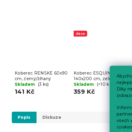
Akce
Koberec RENSKE 60x90
Koberec ESQUINA
Abycho
cm, černý/žíhaný
140x200 cm, zeleno-bílý
nejlep
Skladem
(3 ks)
Skladem
(>10 ks)
Díky n
141 Kč
359 Kč
zobraz
Informa
partner
Popis
Diskuze
všech v
cookie