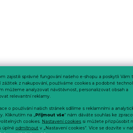
m zajistili správné fungování našeho e-shopu a poskytli Vám 
ší zážitek z nakupování, používáme cookies a podobné technol
im můžeme analyzovat návštěvnost, personalizovat obsah a
ovat relevantní reklamy.
ce o používání našich stránek sdílíme s reklamními a analyti
y. Kliknutím na „
Přijmout vše
“ nám dáváte souhlas ke zpraco
olitelných cookies.
Nastavení cookies
si můžete přizpůsobit 
s úplně
odmítnout
v „Nastavení cookies“. Více se dozvíte v na