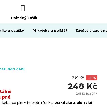
Prázdný košík
NÁKUPNÍ
KOŠÍK
níky a osušky
Přikrývka a polštář
Závěsy a záclon
sti doručení
249 Kč
–0 %
248 Kč
álně
205 Kč bez DPH
upné
Měrn
cena:
 koberce plní v interiéru funkci
praktickou, ale také