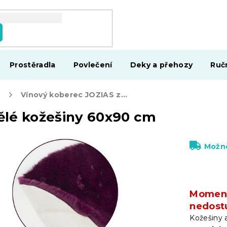
Prostěradla
Povlečení
Deky a přehozy
Ruč
e
Vínový koberec JOZIAS z umělé kožešiny 60x90 cm
ělé kožešiny 60x90 cm
Možno
Moment
nedost
Kožešiny a