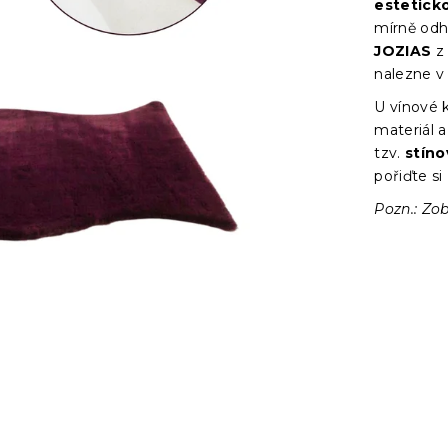
estetick
mírně odhl
JOZIAS
z
nalezne v 
U vínové k
materiál 
tzv.
stíno
pořiďte si
Pozn.: Zob