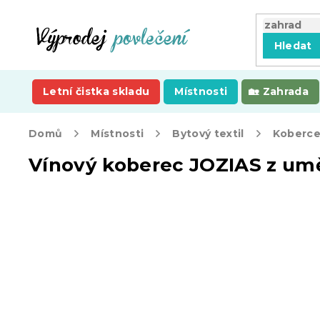
Přejít
na
obsah
Hledat
Letní čistka skladu
Místnosti
Zahrada
Domů
Místnosti
Bytový textil
Koberc
Vínový koberec JOZIAS z um