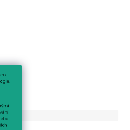
ten
ogie.
ckými
vání
nebo
šich