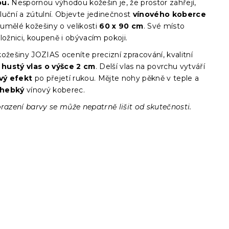
ou.
Nespornou výhodou kožešin je, že prostor zahřejí,
uční a zútulní. Objevte jedinečnost
vínového
koberce
 umělé kožešiny o velikosti
60 x 90
cm
. Své místo
ložnici, koupeně i obývacím pokoji.
ožešiny JOZIAS oceníte precizní zpracování, kvalitní
a
hustý vlas o výšce 2 cm
. Delší vlas na povrchu vytváří
vý efekt
po přejetí rukou. Mějte nohy pěkně v teple a
hebký
vínový koberec.
razení barvy se může nepatrně lišit od skutečnosti.