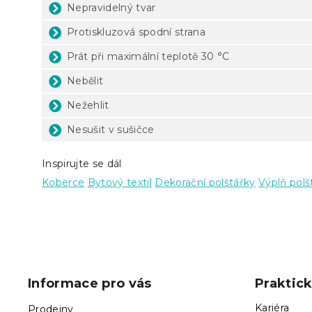
Nepravidelný tvar
Protiskluzová spodní strana
Prát při maximální teplotě 30 °C
Nebělit
Nežehlit
Nesušit v sušičce
Inspirujte se dál
Koberce
Bytový textil
Dekorační polštářky
Výplň polš
Z
á
p
Informace pro vás
Praktic
a
t
Kariéra
Prodejny