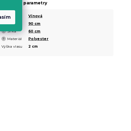
oplňkové parametry
Barva
Vínová
?
asím
Délka
90 cm
?
Šířka
60 cm
?
Materiál
Polyester
?
Výška vlasu
2 cm