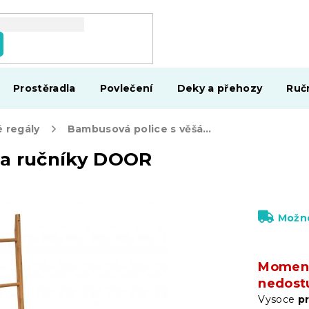
Prostěradla
Povlečení
Deky a přehozy
Ruč
 regály
Bambusová police s věšáky na ručníky DOOR
na ručníky DOOR
Možno
Moment
nedost
Vysoce
p