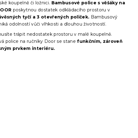
ké koupelně či ložnici.
Bambusové police s věšáky na
 DOOR
poskytnou dostatek odkládacího prostoru v
věsných tyčí a 3 otevřených poliček.
Bambusový
iká odolností vůči vlhkosti a dlouhou životností.
usíte trápit nedostatek prostoru v malé koupelně.
 police na ručníky Door se stane
funkčním, zároveň
sným prvkem interiéru.