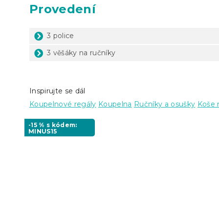
Provedení
3 police
3 věšáky na ručníky
Inspirujte se dál
Koupelnové regály
Koupelna
Ručníky a osušky
Koše 
-15 % s kódem:
MINUS15