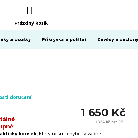
Prázdný košík
NÁKUPNÍ
KOŠÍK
níky a osušky
Přikrývka a polštář
Závěsy a záclon
sti doručení
1 650 Kč
álně
1 364 Kč bez DPH
upné
Měrn
cena:
raktický kousek
, který nesmí chybět v žádné