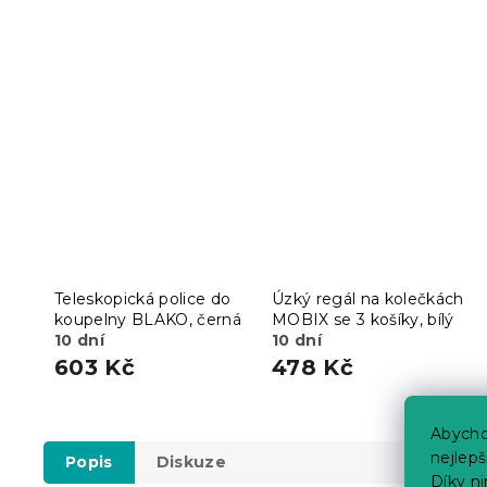
Teleskopická police do
Úzký regál na kolečkách
koupelny BLAKO, černá
MOBIX se 3 košíky, bílý
10 dní
10 dní
603 Kč
478 Kč
Abycho
nejlep
Popis
Diskuze
Díky n