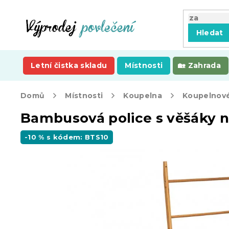
Přejít
na
obsah
Hledat
Letní čistka skladu
Místnosti
Zahrada
Domů
Místnosti
Koupelna
Koupelnové
Bambusová police s věšáky 
-10 % s kódem: BTS10