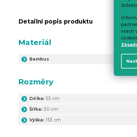
zobraz
Informa
Detailní popis produktu
partner
všech v
cookie
Materiál
Zásadá
Bambus
Nas
Rozměry
Délka:
53 cm
Šířka:
30 cm
Výška:
153 cm