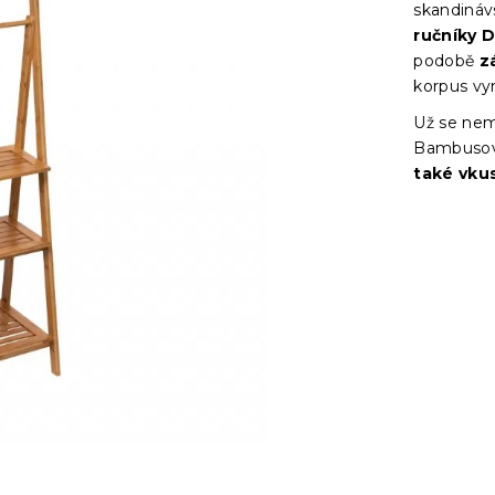
skandinávs
ručníky
podobě
zá
korpus vyn
Už se nem
Bambusová
také vku