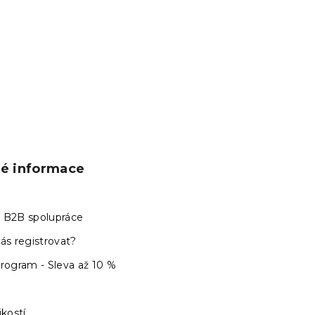
ké informace
 B2B spolupráce
ás registrovat?
program - Sleva až 10 %
ikostí