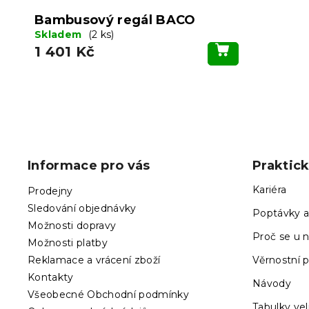
Bambusový regál BACO
Skladem
(2 ks)
1 401 Kč
Z
á
p
Informace pro vás
Praktic
a
t
Kariéra
Prodejny
í
Sledování objednávky
Poptávky a
Možnosti dopravy
Proč se u n
Možnosti platby
Reklamace a vrácení zboží
Věrnostní 
Kontakty
Návody
Všeobecné Obchodní podmínky
Tabulky vel