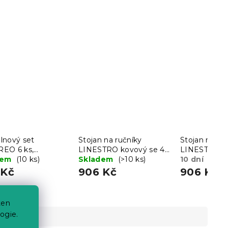
lnový set
Stojan na ručníky
Stojan na ru
EO 6 ks,
LINESTRO kovový se 4
LINESTRO ko
s/šedá
dem
(10 ks)
rameny 93x45cm, černý
Skladem
(>10 ks)
rameny 93x45
10 dní
 Kč
906 Kč
906 Kč
ten
ogie.