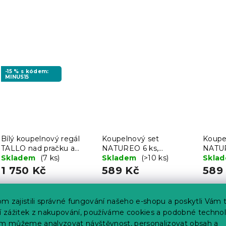
-15 % s kódem:
MINUS15
Bílý koupelnový regál
Koupelnový set
Koupe
TALLO nad pračku a
NATUREO 6 ks,
NATUR
toaletu
Skladem
(7 ks)
bambus/černá
Skladem
(>10 ks)
bambu
Skla
1 750 Kč
589 Kč
589
m zajistili správné fungování našeho e-shopu a poskytli Vám 
ší zážitek z nakupování, používáme cookies a podobné technol
im můžeme analyzovat návštěvnost, personalizovat obsah a