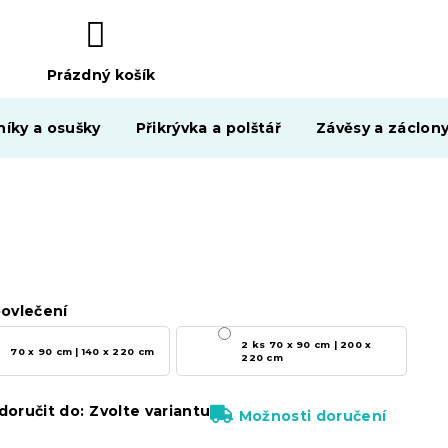
Prázdný košík
NÁKUPNÍ
KOŠÍK
níky a osušky
Přikrývka a polštář
Závěsy a záclon
ovlečení
2 ks 70 x 90 cm | 200 x
70 x 90 cm | 140 x 220 cm
220 cm
oručit do:
Zvolte variantu
Možnosti doručení