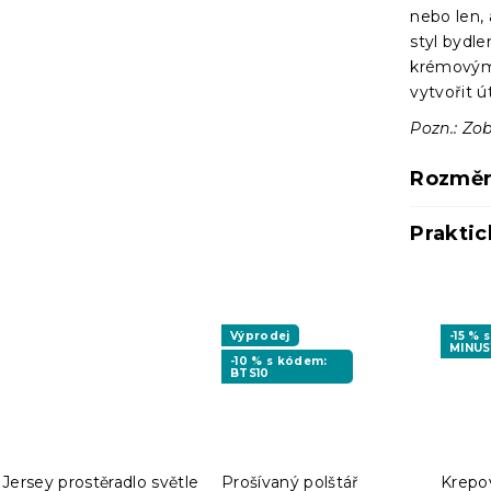
nebo len, 
styl bydlen
krémovými
vytvořit 
Pozn.: Zob
Rozměr
Praktic
Výprodej
-15 % 
MINUS
-10 % s kódem:
BTS10
Jersey prostěradlo světle
Prošívaný polštář
Krepo