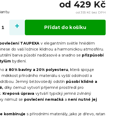
od
429 Kč
iantu
od
355 Kč
bez DPH
Měrn
cena:
Přidat do košíku
povlečení TAUPEXA
v elegantním světle hnědém
řinese do vaší ložnice klidnou a harmonickou atmosféru.
trální barva působí nadčasově a snadno se
přizpůsobí
tylům
bydlení.
eno
z 80% bavlny a 20% polyesteru
, která spojuje
 měkkost přírodního materiálu s vyšší odolností a
údržbou. Jemný béžovošedý odstín
působí klidně a
ě,
díky čemuž vytvoří příjemné prostředí pro
k.
Krepová úprava
vytváří typický jemně zvlněný
íky němuž se
povlečení nemačká
a
není nutné jej
e kombinuje
s přírodními materiály, jako je dřevo, ratan