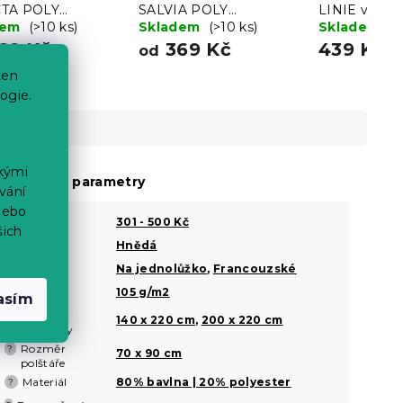
CTA POLY
SALVIA POLY
LINIE vínov
ové
dem
(>10 ks)
šedohnědé
Skladem
(>10 ks)
Skladem
(>
69 Kč
369 Kč
439 Kč
od
ten
ogie.
ckými
oplňkové parametry
vání
nebo
Cena
301 - 500 Kč
šich
Barva
Hnědá
?
Šířka
Na jednolůžko
,
Francouzské
?
Gramáž
105 g/m2
?
asím
Rozměr
?
140 x 220 cm
,
200 x 220 cm
přikrývky
Rozměr
?
70 x 90 cm
polštáře
Materiál
80% bavlna | 20% polyester
?