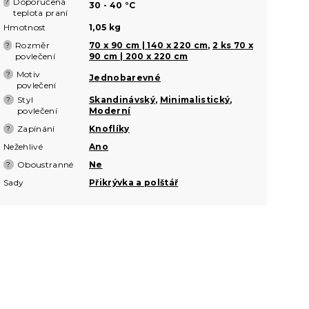
Doporučená
?
30 - 40 °C
teplota praní
Hmotnost
1,05 kg
Rozměr
70 x 90 cm | 140 x 220 cm
,
2 ks 70 x
?
povlečení
90 cm | 200 x 220 cm
Motiv
?
Jednobarevné
povlečení
Styl
Skandinávský
,
Minimalistický
,
?
povlečení
Moderní
Zapínání
Knoflíky
?
Nežehlivé
Ano
Oboustranné
Ne
?
Sady
Přikrývka a polštář