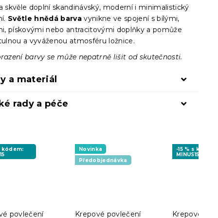
a skvěle doplní skandinávský, moderní i minimalistický
í.
Světle hnědá barva
vynikne ve spojení s bílými,
, pískovými nebo antracitovými doplňky a pomůže
útulnou a vyváženou atmosféru ložnice.
razení barvy se může nepatrně lišit od skutečnosti.
y a materiál
ké rady a péče
s kódem:
Novinka
-15 % s kódem
15
MINUS15
Předobjednávka
vé povlečení
Krepové povlečení
Krepové pov