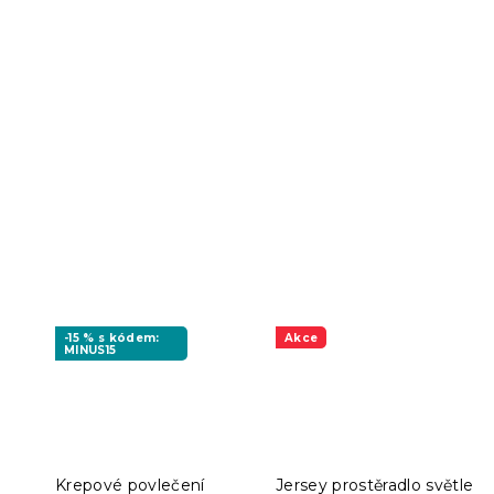
-15 % s kódem:
Akce
MINUS15
Krepové povlečení
Jersey prostěradlo světle