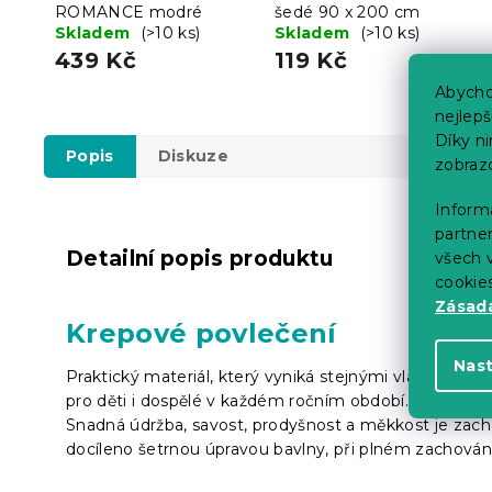
ROMANCE modré
šedé 90 x 200 cm
Skladem
(>10 ks)
Skladem
(>10 ks)
439 Kč
119 Kč
Abycho
nejlep
Díky n
Popis
Diskuze
zobraz
Informa
partner
Detailní popis produktu
všech v
cookie
Zásadá
Krepové povlečení
Nas
Praktický materiál, který vyniká stejnými vlastnostmi
pro děti i dospělé v každém ročním období.
V zimě za
Snadná údržba, savost, prodyšnost a měkkost je zach
docíleno šetrnou úpravou bavlny, při plném zachování j