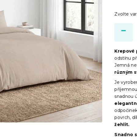
Zvolte var
Krepové 
odstínu p
Jemná neu
různým s
Je vyrob
příjemnou
snadnou 
elegantn
odpočine
povrch, d
žehlit.
Snadno s