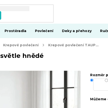
Prostěradla
Povlečení
Deky a přehozy
Ruč
Krepové povlečení
Krepové povlečení TAUPEXA světle hnědé
světle hnědé
Rozměr p
Můžeme d