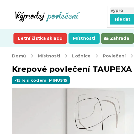
Přejít
na
obsah
Hledat
Letní čistka skladu
Místnosti
Zahrada
Domů
Místnosti
Ložnice
Povlečení
Krepové povlečení TAUPEXA 
-15 % s kódem: MINUS15