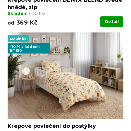
Krepové povlečení DENYX BLEND světle
hnědé, zip
Skladem
(>10 ks)
369 Kč
Detail
od
Novinka
-10 % s kódem:
BTS10
Krepové povlečení do postýlky