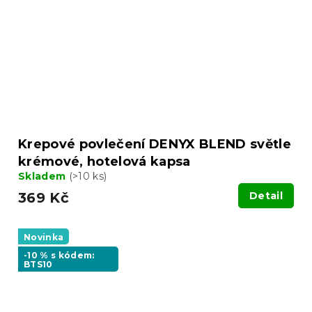
Krepové povlečení DENYX BLEND světle
krémové, hotelová kapsa
Skladem
(>10 ks)
369 Kč
Detail
Novinka
-10 % s kódem:
BTS10