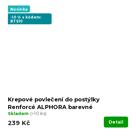
Novinka
-10 % s kódem:
BTS10
Krepové povlečení do postýlky
Renforcé ALPHORA barevné
Skladem
(>10 ks)
239 Kč
Detail