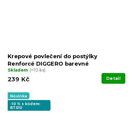
Krepové povlečení do postýlky
Renforcé DIGGERO barevné
Skladem
(>10 ks)
239 Kč
Detail
Novinka
-10 % s kódem:
BTS10