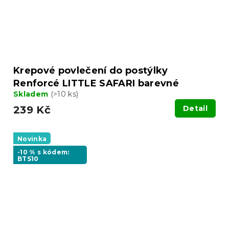
Krepové povlečení do postýlky
Renforcé LITTLE SAFARI barevné
Skladem
(>10 ks)
239 Kč
Detail
Novinka
-10 % s kódem:
BTS10