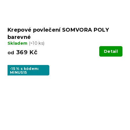
Krepové povlečení SOMVORA POLY
barevné
Skladem
(>10 ks)
369 Kč
Detail
od
-15 % s kódem:
MINUS15