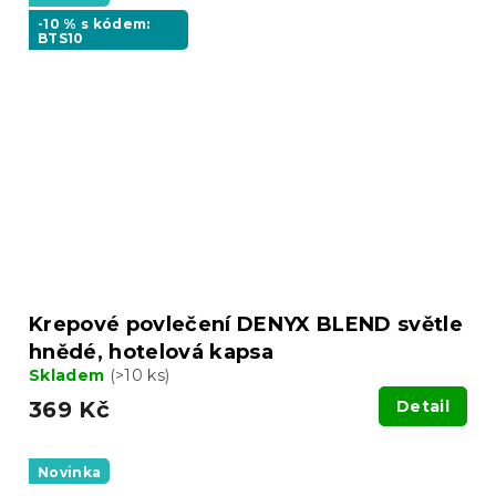
-10 % s kódem:
BTS10
Krepové povlečení DENYX BLEND světle
hnědé, hotelová kapsa
Skladem
(>10 ks)
369 Kč
Detail
Novinka