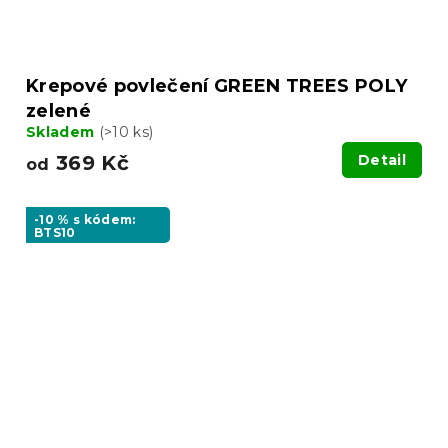
Krepové povlečení GREEN TREES POLY
zelené
Skladem
(>10 ks)
369 Kč
Detail
od
-10 % s kódem:
BTS10