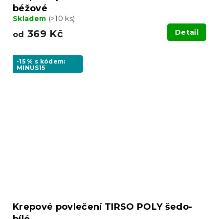
béžové
Skladem
(>10 ks)
369 Kč
Detail
od
-15 % s kódem:
MINUS15
Krepové povlečení TIRSO POLY šedo-