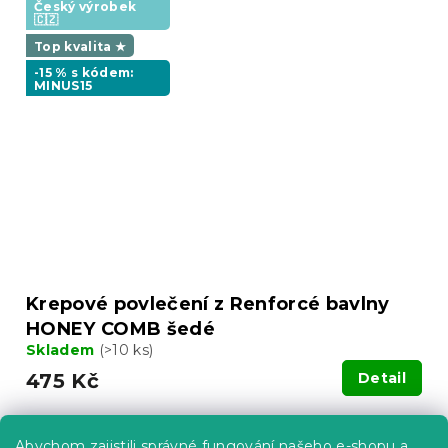
Český výrobek
🇨🇿
Top kvalita ★
-15 % s kódem:
MINUS15
Krepové povlečení z Renforcé bavlny
HONEY COMB šedé
Skladem
(>10 ks)
475 Kč
Detail
Český výrobek
Abychom zajistili správné fungování našeho e-shopu a