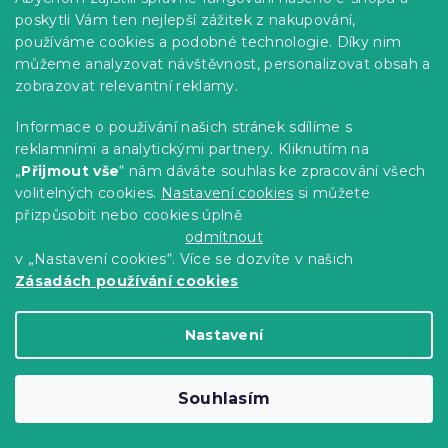
🇨🇿
poskytli Vám ten nejlepší zážitek z nakupování,
-15 % s kódem:
používáme cookies a podobné technologie. Díky nim
MINUS15
můžeme analyzovat návštěvnost, personalizovat obsah a
zobrazovat relevantní reklamy.
Informace o používání našich stránek sdílíme s
reklamními a analytickými partnery. Kliknutím na
„
Přijmout vše
“ nám dáváte souhlas ke zpracování všech
volitelných cookies.
Nastavení cookies
si můžete
přizpůsobit nebo cookies úplně
odmítnout
v „Nastavení cookies“. Více se dozvíte v našich
Zásadách používání cookies
Krepové povlečení z Renforcé bavlny
BEAUTIFUL SPRING barevné
Skladem
(>10 ks)
Nastavení
496 Kč
Detail
Souhlasím
Český výrobek
🇨🇿