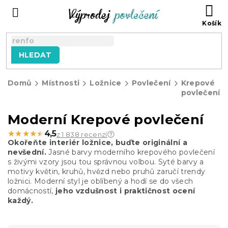
Přejít
NÁ
na
KO
obsah
HLEDAT
Domů
Místnosti
Ložnice
Povlečení
Krepové
povlečení
Moderní Krepové povlečení
★★★★★
★★★★★
4,5
z 1 838 recenzí
Okořeňte interiér ložnice, buďte originální a
nevšední.
Jasné barvy moderního krepového povlečení
s živými vzory jsou tou správnou volbou. Syté barvy a
motivy květin, kruhů, hvězd nebo pruhů zaručí trendy
ložnici. Moderní styl je oblíbený a hodí se do všech
domácností,
jeho vzdušnost i praktičnost ocení
každý.