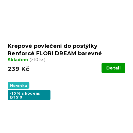
Krepové povlečení do postýlky
Renforcé FLORI DREAM barevné
Skladem
(>10 ks)
239 Kč
Detail
Novinka
-10 % s kódem:
BTS10