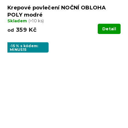
Krepové povlečení NOČNÍ OBLOHA
POLY modré
Skladem
(>10 ks)
359 Kč
Detail
od
-15 % s kódem:
MINUS15