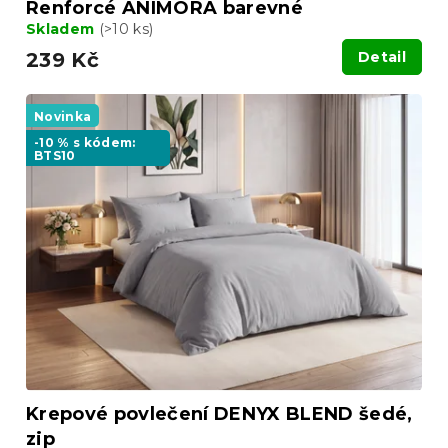
Renforcé ANIMORA barevné
Skladem
(>10 ks)
239 Kč
Detail
Novinka
-10 % s kódem:
BTS10
Krepové povlečení DENYX BLEND šedé,
zip