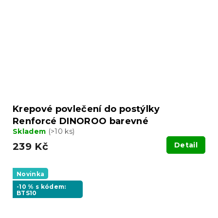
Krepové povlečení do postýlky
Renforcé DINOROO barevné
Skladem
(>10 ks)
239 Kč
Detail
Novinka
-10 % s kódem:
BTS10