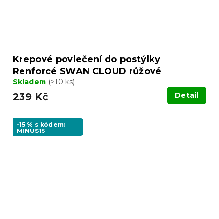
Krepové povlečení do postýlky
Renforcé SWAN CLOUD růžové
Skladem
(>10 ks)
239 Kč
Detail
-15 % s kódem:
MINUS15