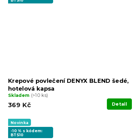
BTS10
Krepové povlečení DENYX BLEND šedé,
hotelová kapsa
Skladem
(>10 ks)
369 Kč
Detail
Novinka
-10 % s kódem:
BTS10