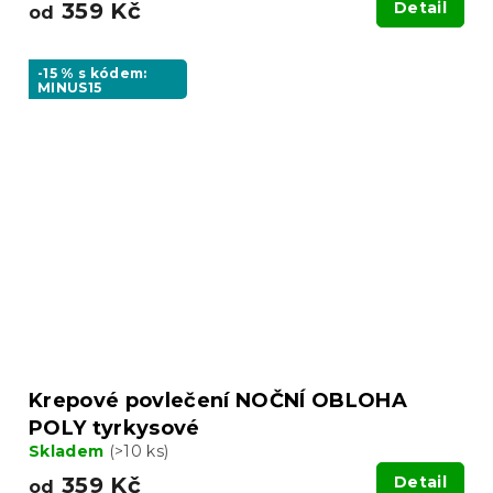
359 Kč
Detail
od
-15 % s kódem:
MINUS15
Krepové povlečení NOČNÍ OBLOHA
POLY tyrkysové
Skladem
(>10 ks)
359 Kč
Detail
od