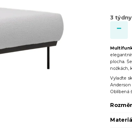
3 týdny
Multifunk
elegantní
plocha. Š
nožkách, 
Vylaďte s
Anderson
Oblíbená 
Rozmě
Materiá