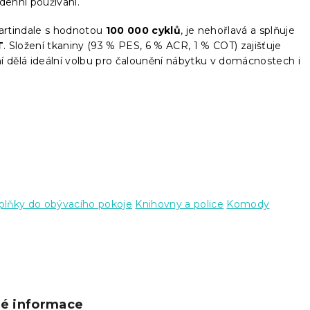
denní používání.
artindale s hodnotou
100 000 cyklů
, je nehořlavá a splňuje
T
. Složení tkaniny (93 % PES, 6 % ACR, 1 % COT) zajišťuje
í dělá ideální volbu pro čalounění nábytku v domácnostech i
lňky do obývacího pokoje
Knihovny a police
Komody
ké informace