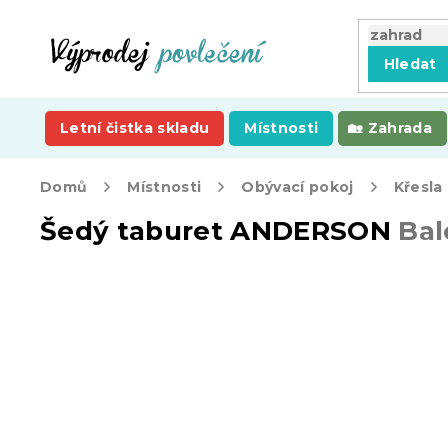
Přejít
na
obsah
Hledat
Letní čistka skladu
Místnosti
Zahrada
Domů
Místnosti
Obývací pokoj
Křesla
Šedý taburet ANDERSON
Bal