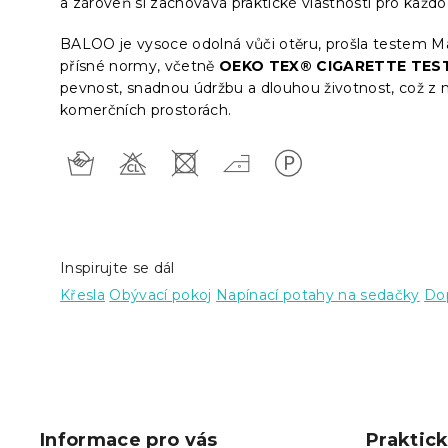
a zároveň si zachovává praktické vlastnosti pro každo
BALOO je vysoce odolná vůči otěru, prošla testem M
přísné normy, včetně
OEKO TEX® CIGARETTE TES
pevnost, snadnou údržbu a dlouhou životnost, což z n
komerčních prostorách.
Inspirujte se dál
Křesla
Obývací pokoj
Napínací potahy na sedačky
Dop
Z
á
p
Informace pro vás
Praktic