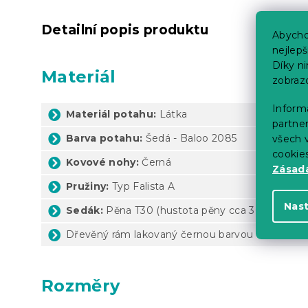
Detailní popis produktu
Abycho
nejlep
Díky n
Materiál
zobraz
Informa
Materiál potahu:
Látka
partner
Barva potahu:
Šedá - Baloo 2085
všech v
cookie
Kovové nohy:
Černá
Zásadá
Pružiny:
Typ Falista A
Nas
Sedák:
Pěna T30 (hustota pěny cca 30
kg/m³)
Dřevěný rám lakovaný černou barvou
Rozměry