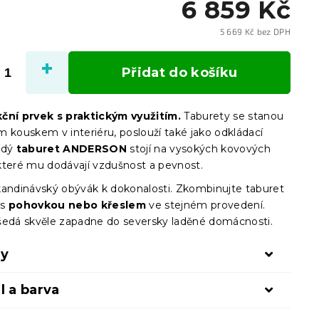
6 859 Kč
5 669 Kč bez DPH
Měrn
cena:
Přidat do košíku
ční prvek s praktickým využitím.
Taburety se stanou
m kouskem v interiéru, poslouží také jako odkládací
edý
taburet ANDERSON
stojí na vysokých kovových
které mu dodávají vzdušnost a pevnost.
kandinávský obývák k dokonalosti. Zkombinujte taburet
 s
pohovkou nebo křeslem
ve stejném provedení.
šedá skvěle zapadne do seversky laděné domácnosti.
ry
l a barva