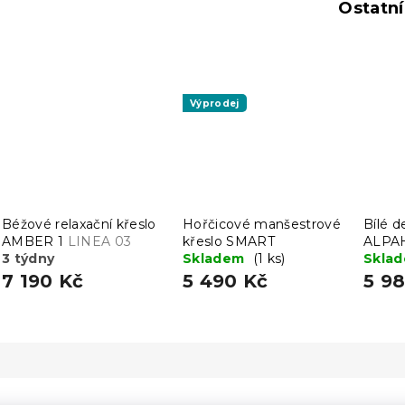
Ostatn
Výprodej
Béžové relaxační křeslo
Hořčicové manšestrové
Bílé d
AMBER 1
LINEA 03
křeslo SMART
ALPA
3 týdny
Skladem
(1 ks)
Skla
7 190 Kč
5 490 Kč
5 9