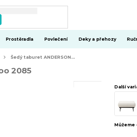
Prostěradla
Povlečení
Deky a přehozy
Ruč
Šedý taburet ANDERSON
Baloo 2085
oo 2085
Další vari
Můžeme d