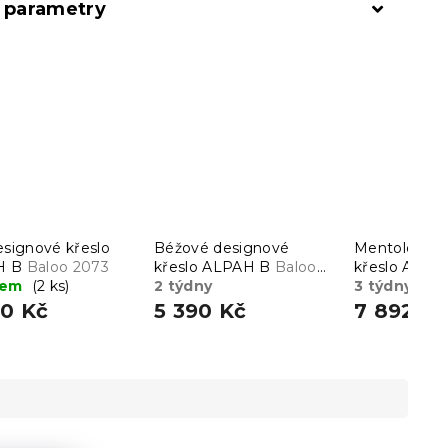
í parametry
esignové křeslo
Béžové designové
Mentolové re
H B
Baloo 2073
křeslo ALPAH B
Baloo
křeslo AMB
dem
(2 ks)
2074
2 týdny
3 týdny
80 Kč
5 390 Kč
7 892 K