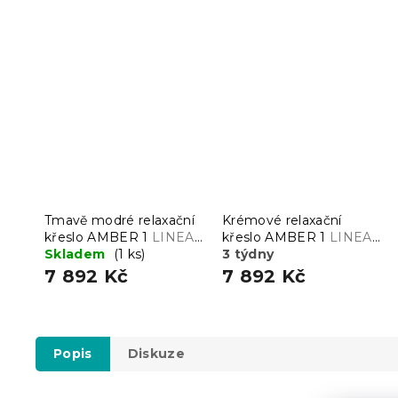
Tmavě modré relaxační
Krémové relaxační
křeslo AMBER 1
LINEA
křeslo AMBER 1
LINEA
19
Skladem
(1 ks)
01
3 týdny
7 892 Kč
7 892 Kč
Popis
Diskuze