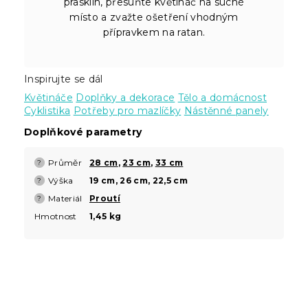
prasklin, přesuňte květináč na suché
místo a zvažte ošetření vhodným
přípravkem na ratan.
Inspirujte se dál
Květináče
Doplňky a dekorace
Tělo a domácnost
Cyklistika
Potřeby pro mazlíčky
Nástěnné panely
Doplňkové parametry
Průměr
28 cm
,
23 cm
,
33 cm
?
Výška
19 cm, 26 cm, 22,5 cm
?
Materiál
Proutí
?
Hmotnost
1,45 kg
Z