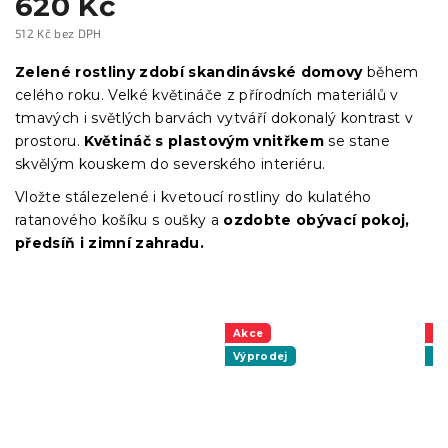
620 Kč
512 Kč bez DPH
Měrná
cena:
Zelené rostliny zdobí skandinávské domovy
během
celého roku. Velké květináče z přírodních materiálů v
tmavých i světlých barvách vytváří dokonalý kontrast v
prostoru.
Květináč s plastovým vnitřkem
se stane
skvělým kouskem do severského interiéru.
Vložte stálezelené i kvetoucí rostliny do kulatého
ratanového košíku s oušky a
ozdobte obývací pokoj,
předsíň i zimní zahradu.
Akce
A
Výprodej
Vý