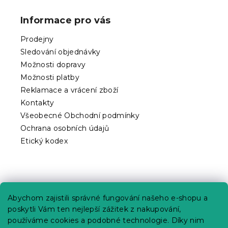
á
p
Informace pro vás
a
t
Prodejny
í
Sledování objednávky
Možnosti dopravy
Možnosti platby
Reklamace a vrácení zboží
Kontakty
Všeobecné Obchodní podmínky
Ochrana osobních údajů
Etický kodex
Praktické informace
Abychom zajistili správné fungování našeho e-shopu a
Kariéra
poskytli Vám ten nejlepší zážitek z nakupování,
používáme cookies a podobné technologie. Díky nim
Poptávky a B2B spolupráce