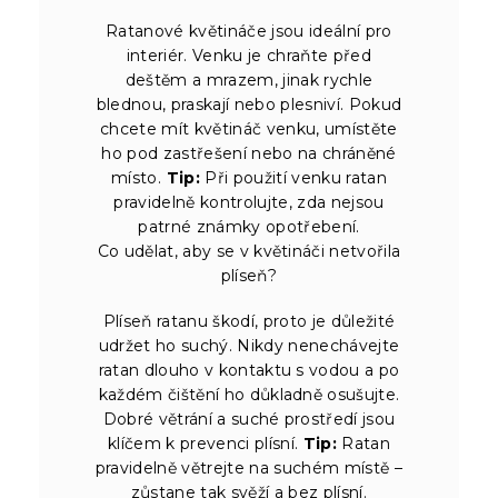
Ratanové květináče jsou ideální pro
interiér. Venku je chraňte před
deštěm a mrazem, jinak rychle
blednou, praskají nebo plesniví. Pokud
chcete mít květináč venku, umístěte
ho pod zastřešení nebo na chráněné
místo.
Tip:
Při použití venku ratan
pravidelně kontrolujte, zda nejsou
patrné známky opotřebení.
Co udělat, aby se v květináči netvořila
plíseň?
Plíseň ratanu škodí, proto je důležité
udržet ho suchý. Nikdy nenechávejte
ratan dlouho v kontaktu s vodou a po
každém čištění ho důkladně osušujte.
Dobré větrání a suché prostředí jsou
klíčem k prevenci plísní.
Tip:
Ratan
pravidelně větrejte na suchém místě –
zůstane tak svěží a bez plísní.