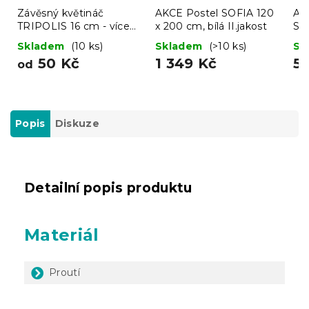
Závěsný květináč
AKCE Postel SOFIA 120
AK
TRIPOLIS 16 cm - více
x 200 cm, bílá II.jakost
ST
barev
II.
Skladem
(10 ks)
Skladem
(>10 ks)
Sk
50 Kč
1 349 Kč
5
od
Popis
Diskuze
Detailní popis produktu
Materiál
Proutí