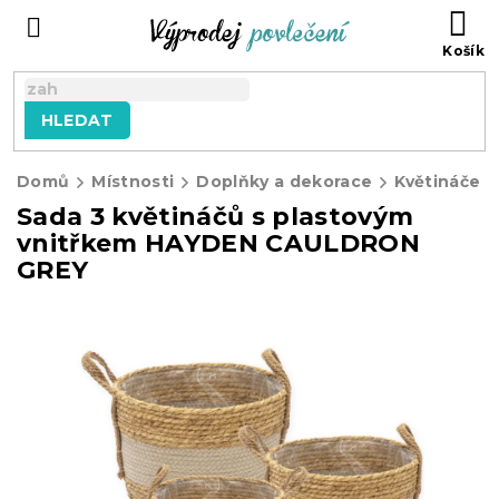
Přejít
NÁ
na
KO
obsah
HLEDAT
Domů
Místnosti
Doplňky a dekorace
Květináče
Sada 3 květináčů s plastovým
vnitřkem HAYDEN CAULDRON
GREY