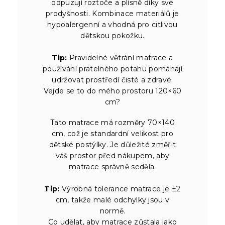
odpuzují roztoče a plísně díky své
prodyšnosti. Kombinace materiálů je
hypoalergenní a vhodná pro citlivou
dětskou pokožku.
Tip:
Pravidelné větrání matrace a
používání pratelného potahu pomáhají
udržovat prostředí čisté a zdravé.
Vejde se to do mého prostoru 120×60
cm?
Tato matrace má rozměry 70×140
cm, což je standardní velikost pro
dětské postýlky. Je důležité změřit
váš prostor před nákupem, aby
matrace správně seděla.
Tip:
Výrobná tolerance matrace je ±2
cm, takže malé odchylky jsou v
normě.
Co udělat, aby matrace zůstala jako