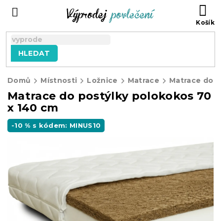
Přejít
NÁ
na
KO
obsah
HLEDAT
Domů
Místnosti
Ložnice
Matrace
Matrace do d
Matrace do postýlky polokokos 70
x 140 cm
-10 % s kódem: MINUS10