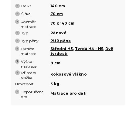
Délka
140 cm
?
Šířka
70 cm
?
Rozměr
?
70 x 140 cm
matrace
Typ
Pěnové
?
Typ pěny
PUR pěna
?
Tvrdost
Střední H3
,
Tvrdá H4 - H5
,
Dvě
?
matrace
tvrdosti
Výška
?
8 cm
matrace
Přírodní
?
Kokosové vlákno
složka
Hmotnost
3 kg
Doporučené
?
Matrace pro děti
pro
Z