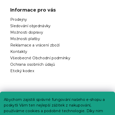
á
p
Informace pro vás
a
t
Prodejny
í
Sledování objednávky
Možnosti dopravy
Možnosti platby
Reklamace a vrácení zboží
Kontakty
Všeobecné Obchodní podmínky
Ochrana osobních údajů
Etický kodex
Praktické informace
Abychom zajistili správné fungování našeho e-shopu a
Kariéra
poskytli Vám ten nejlepší zážitek z nakupování,
používáme cookies a podobné technologie. Díky nim
Poptávky a B2B spolupráce