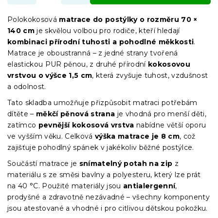
Polokokosová
matrace do postýlky o rozměru 70 ×
140 cm
je skvělou volbou pro rodiče, kteří hledají
kombinaci přírodní tuhosti a pohodlné měkkosti
.
Matrace je oboustranná – z jedné strany tvořená
elastickou PUR pěnou, z druhé přírodní
kokosovou
vrstvou o výšce 1,5 cm
, která zvyšuje tuhost, vzdušnost
a odolnost.
Tato skladba umožňuje přizpůsobit matraci potřebám
dítěte –
měkčí pěnová strana
je vhodná pro menší děti,
zatímco
pevnější kokosová vrstva
nabídne větší oporu
ve vyšším věku. Celková
výška matrace je 8 cm
, což
zajišťuje pohodlný spánek v jakékoliv běžné postýlce.
Součástí matrace je
snímatelný potah na zip
z
materiálu s ze směsi bavlny a polyesteru, který lze prát
na 40 °C. Použité materiály jsou
antialergenní
,
prodyšné a zdravotně nezávadné – všechny komponenty
jsou atestované a vhodné i pro citlivou dětskou pokožku.