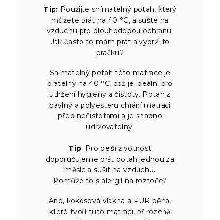
Tip:
Použijte snímatelný potah, který
můžete prát na 40 °C, a sušte na
vzduchu pro dlouhodobou ochranu.
Jak často to mám prát a vydrží to
pračku?
Snímatelný potah této matrace je
pratelný na 40 °C, což je ideální pro
udržení hygieny a čistoty. Potah z
bavlny a polyesteru chrání matraci
před nečistotami a je snadno
udržovatelný.
Tip:
Pro delší životnost
doporučujeme prát potah jednou za
měsíc a sušit na vzduchu.
Pomůže to s alergií na roztoče?
Ano, kokosová vlákna a PUR pěna,
které tvoří tuto matraci, přirozeně