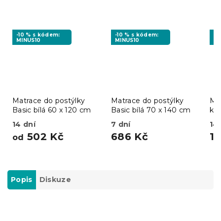
-10 % s kódem:
-10 % s kódem:
-1
MINUS10
MINUS10
MI
Matrace do postýlky
Matrace do postýlky
Ma
Basic bílá 60 x 120 cm
Basic bílá 70 x 140 cm
kok
60
14 dní
7 dní
14
502 Kč
686 Kč
1 
od
Popis
Diskuze