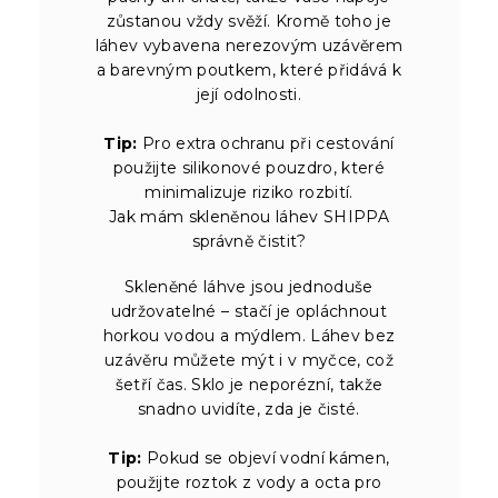
zůstanou vždy svěží. Kromě toho je
láhev vybavena nerezovým uzávěrem
a barevným poutkem, které přidává k
její odolnosti.
Tip:
Pro extra ochranu při cestování
použijte silikonové pouzdro, které
minimalizuje riziko rozbití.
Jak mám skleněnou láhev SHIPPA
správně čistit?
Skleněné láhve jsou jednoduše
udržovatelné – stačí je opláchnout
horkou vodou a mýdlem. Láhev bez
uzávěru můžete mýt i v myčce, což
šetří čas. Sklo je neporézní, takže
snadno uvidíte, zda je čisté.
Tip:
Pokud se objeví vodní kámen,
použijte roztok z vody a octa pro