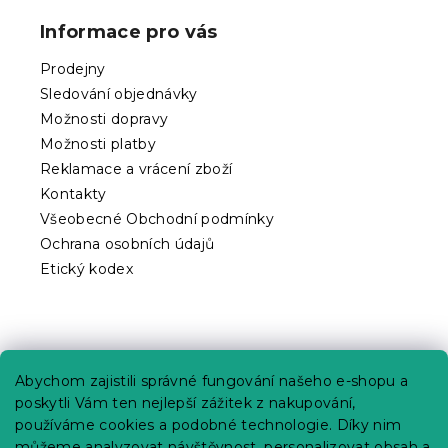
p
Informace pro vás
a
t
Prodejny
í
Sledování objednávky
Možnosti dopravy
Možnosti platby
Reklamace a vrácení zboží
Kontakty
Všeobecné Obchodní podmínky
Ochrana osobních údajů
Etický kodex
Praktické informace
Abychom zajistili správné fungování našeho e-shopu a
Kariéra
poskytli Vám ten nejlepší zážitek z nakupování,
používáme cookies a podobné technologie. Díky nim
Poptávky a B2B spolupráce
můžeme analyzovat návštěvnost, personalizovat obsah a