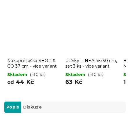
Nákupní taška SHOP &
Utěrky LINEA 45x60 cm,
Ba
GO 37 cm - více variant
set 3 ks - více variant
NO
met
Skladem
(>10 ks)
Skladem
(>10 ks)
Sk
44 Kč
63 Kč
1
od
Popis
Diskuze