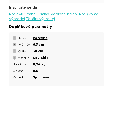
Inspirujte se dál
Pro děti
Scandi - sklad
Rodinné balení
Pro školky
Výprodej
Totální výprodej
Doplňkové parametry
Barva
Barevná
?
Průměr
6,3 cm
?
Výška
30 cm
?
Materiál
Kov
,
Sklo
?
Hmotnost
0,24 kg
Objem
0,5 l
Vzhled
Sportovní
Z
á