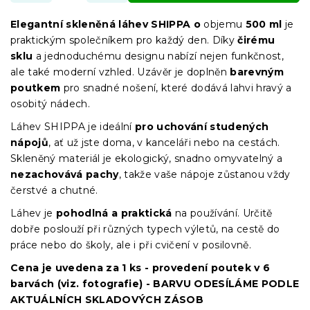
Elegantní skleněná láhev SHIPPA o
objemu
500 ml
je
praktickým společníkem pro každý den. Díky
čirému
sklu
a jednoduchému designu nabízí nejen funkčnost,
ale také moderní vzhled. Uzávěr je doplněn
barevným
poutkem
pro snadné nošení, které dodává lahvi hravý a
osobitý nádech.
Láhev SHIPPA je ideální
pro uchování studených
nápojů
, ať už jste doma, v kanceláři nebo na cestách.
Skleněný materiál je ekologický, snadno omyvatelný a
nezachovává pachy
, takže vaše nápoje zůstanou vždy
čerstvé a chutné.
Láhev je
pohodlná a praktická
na používání. Určitě
dobře poslouží při různých typech výletů, na cestě do
práce nebo do školy, ale i při cvičení v posilovně.
Cena je uvedena za 1 ks - provedení poutek v 6
barvách (viz. fotografie) - BARVU ODESÍLÁME PODLE
AKTUÁLNÍCH SKLADOVÝCH ZÁSOB