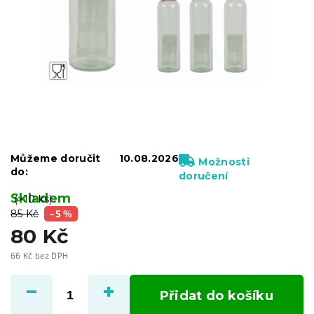
Můžeme doručit
10.08.2026
Možnosti
do:
doručení
Skladem
(>10 ks)
85 Kč
–5 %
80 Kč
66 Kč bez DPH
Měrná
cena:
Přidat do košíku