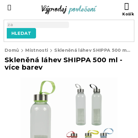
Přejít
NÁ
na
KO
obsah
HLEDAT
Domů
Místnosti
Skleněná láhev SHIPPA 500 ml - více barev
Skleněná láhev SHIPPA 500 ml -
více barev