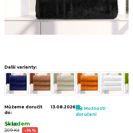
Další varianty:
Můžeme doručit
13.08.2026
Možnosti
do:
doručení
Skladem
(4 ks)
209 Kč
–14 %