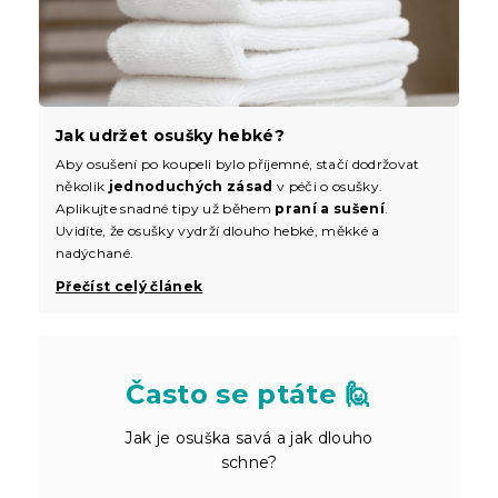
Jak udržet osušky hebké?
Aby osušení po koupeli bylo příjemné, stačí dodržovat
několik
jednoduchých zásad
v péči o osušky.
Aplikujte snadné tipy už během
praní a sušení
.
Uvidíte, že osušky vydrží dlouho hebké, měkké a
nadýchané.
Přečíst celý článek
Často se ptáte 🙋
Jak je osuška savá a jak dlouho
schne?