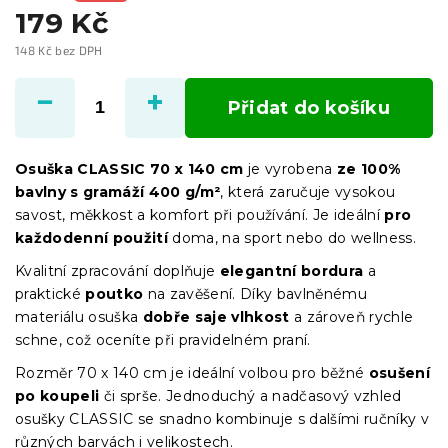
179 Kč
148 Kč bez DPH
Měrná
cena:
Přidat do košíku
Osuška CLASSIC 70 x 140 cm
je vyrobena
ze 100%
bavlny s gramáží 400 g/m²
, která zaručuje vysokou
savost, měkkost a komfort při používání. Je ideální
pro
každodenní použití
doma, na sport nebo do wellness.
Kvalitní zpracování doplňuje
elegantní bordura
a
praktické
poutko
na zavěšení. Díky bavlněnému
materiálu osuška
dobře saje vlhkost
a zároveň rychle
schne, což oceníte při pravidelném praní.
Rozměr 70 x 140 cm je ideální volbou pro běžné
osušení
po koupeli
či sprše. Jednoduchý a nadčasový vzhled
osušky CLASSIC se snadno kombinuje s dalšími ručníky v
různých barvách i velikostech.