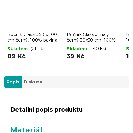
Ručník Classic 50 x 100
Ručník Classic malý
Ru
cm černý, 100% bavlna
černý 30x50 cm, 100%
10
bavlna
ba
Skladem
(>10 ks)
Skladem
(>10 ks)
Sk
89 Kč
39 Kč
11
Popis
Diskuze
Detailní popis produktu
Materiál