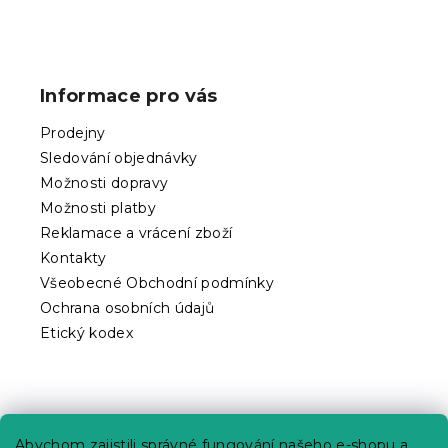
Z
á
p
Informace pro vás
a
t
Prodejny
í
Sledování objednávky
Možnosti dopravy
Možnosti platby
Reklamace a vrácení zboží
Kontakty
Všeobecné Obchodní podmínky
Ochrana osobních údajů
Etický kodex
Praktické informace
Abychom zajistili správné fungování našeho e-shopu a