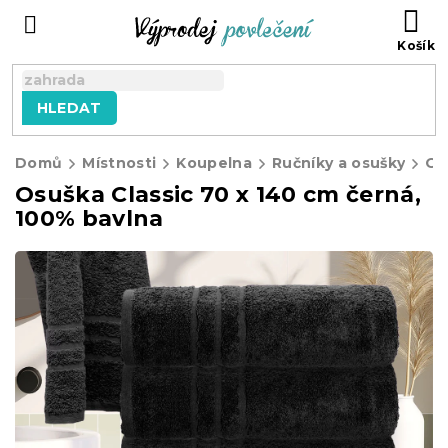
Přejít
NÁ
na
KO
obsah
HLEDAT
Domů
Místnosti
Koupelna
Ručníky a osušky
Os
Osuška Classic 70 x 140 cm černá,
100% bavlna