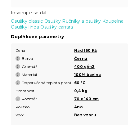
Inspirujte se dál
Osušky classic
Osušky
Ručníky a osušky
Koupelna
Osušky linea
Osušky carrara
Doplňkové parametry
Cena
Nad 150 Kč
Barva
Černá
?
Gramáž
400 g/m2
?
Materiál
100% bavlna
?
Doporučená teplota praní
60 °C
?
Hmotnost
0,4 kg
Rozměr
70 x 140 cm
?
Poutko
Ano
Vzor
Bez vzoru