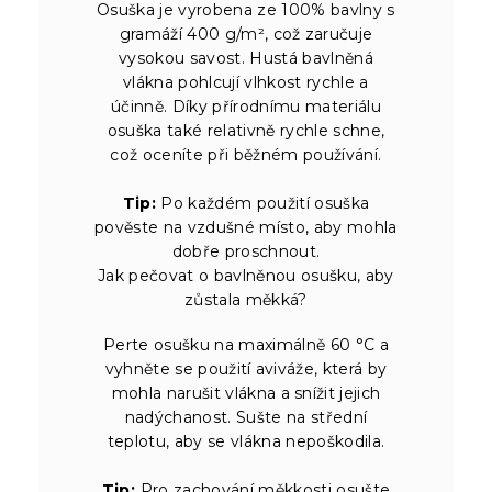
Osuška je vyrobena ze 100% bavlny s
gramáží 400 g/m², což zaručuje
vysokou savost. Hustá bavlněná
vlákna pohlcují vlhkost rychle a
účinně. Díky přírodnímu materiálu
osuška také relativně rychle schne,
což oceníte při běžném používání.
Tip:
Po každém použití osuška
pověste na vzdušné místo, aby mohla
dobře proschnout.
Jak pečovat o bavlněnou osušku, aby
zůstala měkká?
Perte osušku na maximálně 60 °C a
vyhněte se použití aviváže, která by
mohla narušit vlákna a snížit jejich
nadýchanost. Sušte na střední
teplotu, aby se vlákna nepoškodila.
Tip:
Pro zachování měkkosti osušte