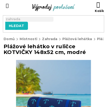
Přejít
NÁ
na
KO
obsah
HLEDAT
Domů
Místnosti
Zahrada
Plážová lehátka
Plážové lehátko v ruličce
KOTVIČKY 148x52 cm, modré