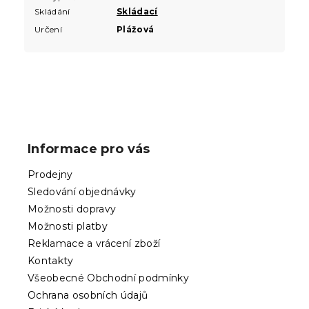
Skládání
Skládací
Určení
Plážová
Z
á
p
Informace pro vás
a
t
Prodejny
í
Sledování objednávky
Možnosti dopravy
Možnosti platby
Reklamace a vrácení zboží
Kontakty
Všeobecné Obchodní podmínky
Ochrana osobních údajů