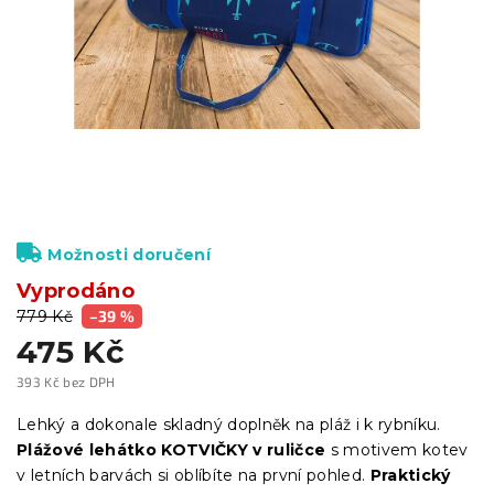
Možnosti doručení
Vyprodáno
779 Kč
–39 %
475 Kč
393 Kč bez DPH
Měrná
cena:
Lehký a dokonale skladný doplněk na pláž i k rybníku.
Plážové lehátko KOTVIČKY v ruličce
s motivem kotev
v letních barvách si oblíbíte na první pohled.
Praktický