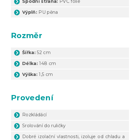
Spodní strana:
PVC fólie
Výplň:
PU pěna
Rozměr
Šířka:
52 cm
Délka:
148 cm
Výška:
1,5 cm
Provedení
Rozkládácí
Srolování do ruličky
Dobré izolační vlastnosti, izoluje od chladu a