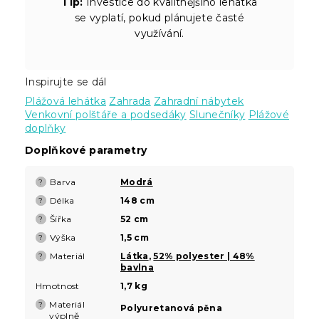
Tip:
Investice do kvalitnějšího lehátka
se vyplatí, pokud plánujete časté
využívání.
Inspirujte se dál
Plážová lehátka
Zahrada
Zahradní nábytek
Venkovní polštáře a podsedáky
Slunečníky
Plážové
doplňky
Doplňkové parametry
Barva
Modrá
?
Délka
148 cm
?
Šířka
52 cm
?
Výška
1,5 cm
?
Materiál
Látka
,
52% polyester | 48%
?
bavlna
Hmotnost
1,7 kg
Materiál
?
Polyuretanová pěna
výplně