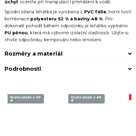
úchyt
oceníte při manipulaci i přenášení k vodě.
Spodní strana lehátka je vyrobena z
PVC fólie
, horní tvoří
kombinace
polyesteru 52 % a bavlny 48 %
. Pro
dokonalé pohodlí během odpočinku je lehátko vyplněno
PU pěnou
, která má výborné izolační vlastnosti. Užijte si
chvíle odpočinku, kempování nebo lenošení.
Rozměry a materiál
Podrobnosti
Vyzkoušejte v AR
Vyzkoušejte v AR
A
❖
❖