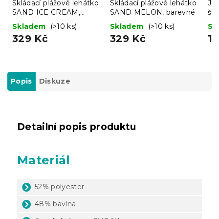
Skládací plážové lehátko
Skládací plážové lehátko
Jer
SAND ICE CREAM,
SAND MELON, barevné
še
barevné
Skladem
(>10 ks)
Skladem
(>10 ks)
Sk
329 Kč
329 Kč
11
Popis
Diskuze
Detailní popis produktu
Materiál
52% polyester
48% bavlna