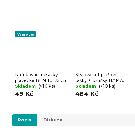
Výprodej
Nafukovací rukávky
Stylový set plážové
plavecké BEN 10, 25 cm
tašky + osušky HAMAM
Skladem
(>10 ks)
75x150 cm, tyrkysový,
Skladem
(>10 ks)
100% organická bavlna
49 Kč
484 Kč
Popis
Diskuze