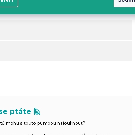
se ptáte 🙋
ětů mohu s touto pumpou nafouknout?