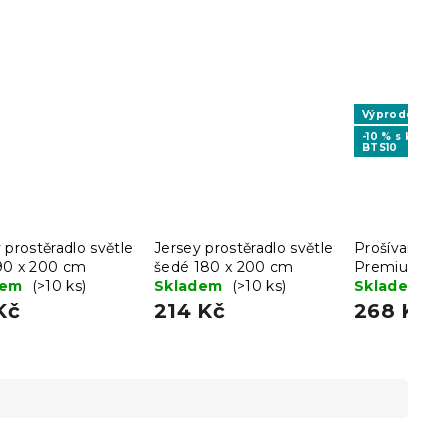
Výprodej
-10 % s kódem
BTS10
 prostěradlo světle
Jersey prostěradlo světle
Prošívaný po
90 x 200 cm
šedé 180 x 200 cm
Premium 70
dem
(>10 ks)
Skladem
(>10 ks)
Skladem
(>
Kč
214 Kč
268 Kč