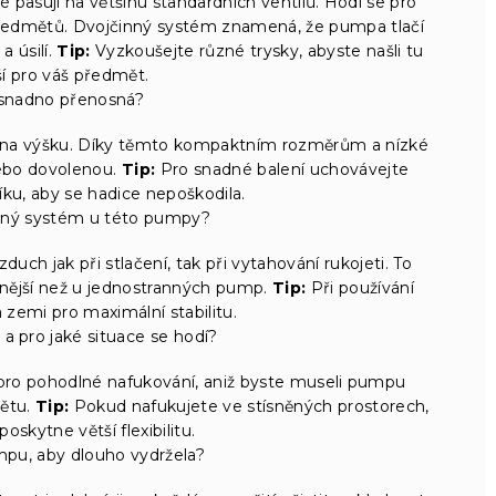
 pasují na většinu standardních ventilů. Hodí se pro
 předmětů. Dvojčinný systém znamená, že pumpa tlačí
a úsilí.
Tip:
Vyzkoušejte různé trysky, abyste našli tu
í pro váš předmět.
snadno přenosná?
 na výšku. Díky těmto kompaktním rozměrům a nízké
nebo dovolenou.
Tip:
Pro snadné balení uchovávejte
ku, aby se hadice nepoškodila.
inný systém u této pumpy?
duch jak při stlačení, tak při vytahování rukojeti. To
ivnější než u jednostranných pump.
Tip:
Při používání
zemi pro maximální stabilitu.
 a pro jaké situace se hodí?
 pro pohodlné nafukování, aniž byste museli pumpu
ětu.
Tip:
Pokud nafukujete ve stísněných prostorech,
oskytne větší flexibilitu.
mpu, aby dlouho vydržela?