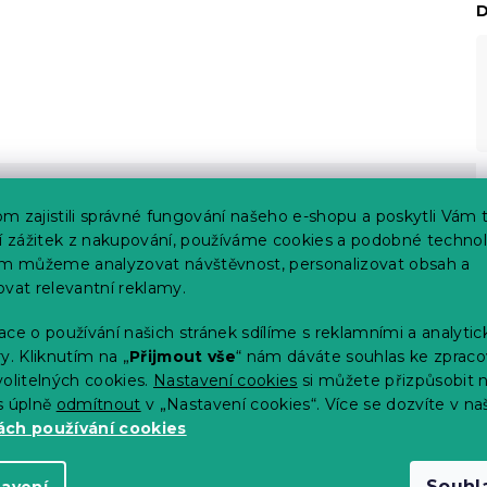
D
m zajistili správné fungování našeho e-shopu a poskytli Vám 
ší zážitek z nakupování, používáme cookies a podobné technol
im můžeme analyzovat návštěvnost, personalizovat obsah a
ovat relevantní reklamy.
ce o používání našich stránek sdílíme s reklamními a analyti
y. Kliknutím na „
Přijmout vše
“ nám dáváte souhlas ke zpraco
olitelných cookies.
Nastavení cookies
si můžete přizpůsobit 
s úplně
odmítnout
v „Nastavení cookies“. Více se dozvíte v na
ch používání cookies
Souhl
tavení