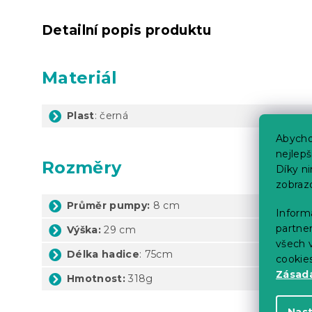
Detailní popis produktu
Materiál
Plast
: černá
Abycho
nejlep
Rozměry
Díky n
zobraz
Průměr pumpy:
8 cm
Informa
partner
Výška:
29 cm
všech v
Délka hadice
: 75cm
cookie
Zásadá
Hmotnost:
318g
Nas