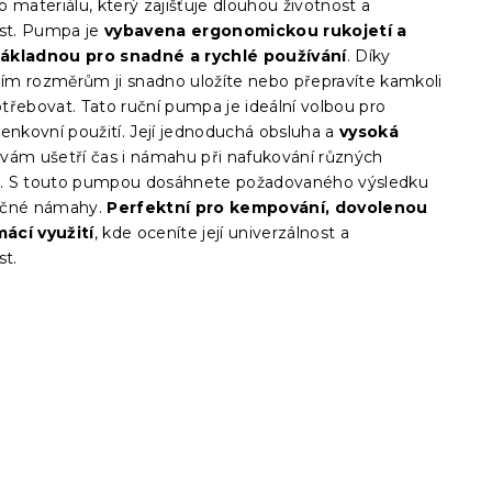
 materiálu, který zajišťuje dlouhou životnost a
ost. Pumpa je
vybavena ergonomickou rukojetí a
ákladnou pro snadné a rychlé používání
. Díky
m rozměrům ji snadno uložíte nebo přepravíte kamkoli
třebovat. Tato ruční pumpa je ideální volbou pro
enkovní použití. Její jednoduchá obsluha a
vysoká
vám ušetří čas i námahu při nafukování různých
. S touto pumpou dosáhnete požadovaného výsledku
ečné námahy.
Perfektní pro kempování, dovolenou
ácí využití
, kde oceníte její univerzálnost a
st.