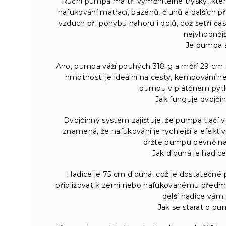
Ruční pumpa má tři vyměnitelné trysky, které
nafukování matrací, bazénů, člunů a dalších
vzduch při pohybu nahoru i dolů, což šetří čas 
nejvhodnějš
Je pumpa 
Ano, pumpa váží pouhých 318 g a měří 29 cm
hmotnosti je ideální na cesty, kempování 
pumpu v plátěném pytlí
Jak funguje dvojč
Dvojčinný systém zajišťuje, že pumpa tlačí vz
znamená, že nafukování je rychlejší a efekt
držte pumpu pevně na 
Jak dlouhá je hadice
Hadice je 75 cm dlouhá, což je dostatečné
přibližovat k zemi nebo nafukovanému předm
delší hadice vám p
Jak se starat o pu