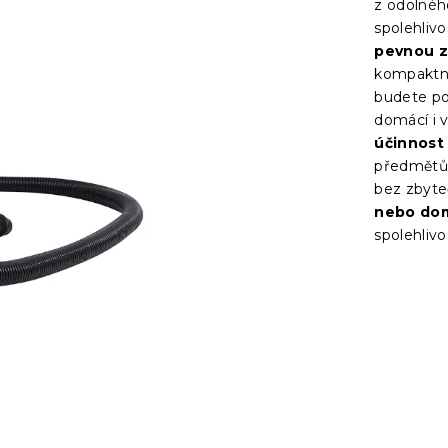
z odolného
spolehliv
pevnou z
kompaktní
budete po
domácí i v
účinnost
předmětů
bez zbyt
nebo dom
spolehlivo