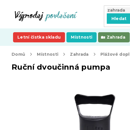
Přejít
na
obsah
Hledat
Letní čistka skladu
Místnosti
Zahrada
Domů
Místnosti
Zahrada
Plážové dop
Ruční dvoučinná pumpa