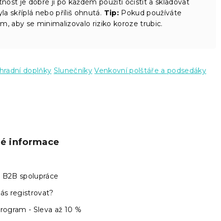
tnost je dobré ji po každém použití očistit a skladovat
la skříplá nebo příliš ohnutá.
Tip:
Pokud používáte
, aby se minimalizovalo riziko koroze trubic.
hradní doplňky
Slunečníky
Venkovní polštáře a podsedáky
ké informace
 B2B spolupráce
ás registrovat?
program - Sleva až 10 %