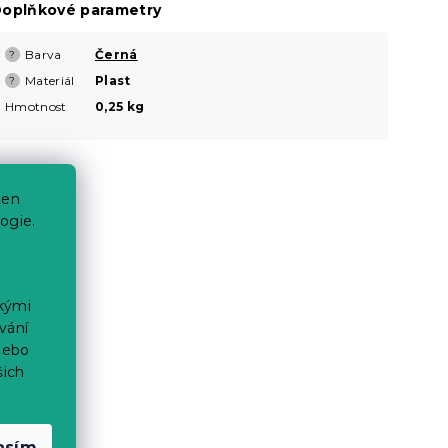
oplňkové parametry
Barva
Černá
?
Materiál
Plast
?
Hmotnost
0,25 kg
ten
ogie.
ckými
vání
nebo
šich
asím