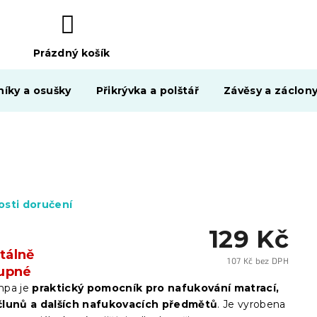
Prázdný košík
NÁKUPNÍ
KOŠÍK
níky a osušky
Přikrývka a polštář
Závěsy a záclon
sti doručení
129 Kč
álně
107 Kč bez DPH
upné
Měrn
cena:
mpa je
praktický pomocník pro nafukování matrací,
člunů a dalších nafukovacích předmětů
. Je vyrobena