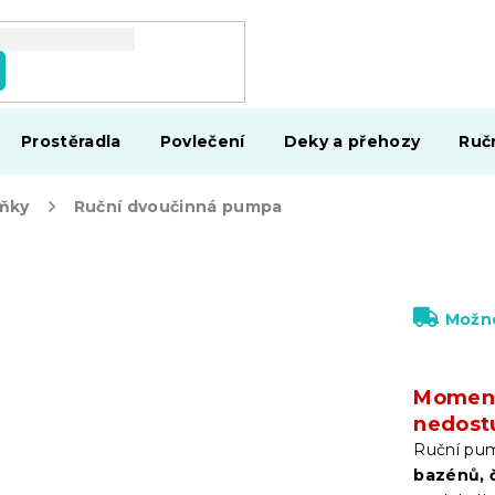
Prostěradla
Povlečení
Deky a přehozy
Ruč
lňky
Ruční dvoučinná pumpa
Možno
Moment
nedost
Ruční pu
bazénů, 