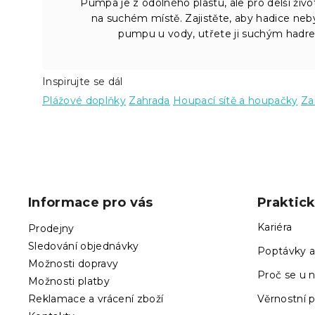
Pumpa je z odolného plastu, ale pro delší živo
na suchém místě. Zajistěte, aby hadice neby
pumpu u vody, utřete ji suchým hadrem
Inspirujte se dál
Plážové doplňky
Zahrada
Houpací sítě a houpačky
Za
Z
á
p
Informace pro vás
Praktic
a
t
Kariéra
Prodejny
í
Sledování objednávky
Poptávky a
Možnosti dopravy
Proč se u n
Možnosti platby
Reklamace a vrácení zboží
Věrnostní 