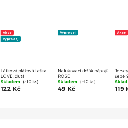
Akce
Výprodej
Akce
Výprodej
Látková plážová taška
Nafukovací držák nápojů
Jersey
LOVE, žlutá
ROSE
šedé 
Skladem
(>10 ks)
Skladem
(>10 ks)
Skla
122 Kč
49 Kč
119 