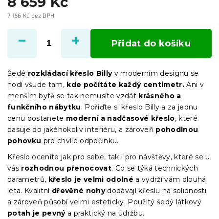
8 659 Kč
7 156 Kč bez DPH
Měrná
cena:
Přidat do košíku
Šedé
rozkládací křeslo Billy
v moderním designu se
hodí všude tam,
kde počítáte každý centimetr.
Ani v
menším bytě se tak nemusíte vzdát
krásného a
funkčního nábytku
. Pořiďte si křeslo Billy a za jednu
cenu dostanete
moderní a nadčasové křeslo
, které
pasuje do jakéhokoliv interiéru, a zároveň
pohodlnou
pohovku
pro chvíle odpočinku.
Křeslo oceníte jak pro sebe, tak i pro návštěvy, které se u
vás
rozhodnou přenocovat
. Co se týká technických
parametrů,
křeslo je velmi odolné
a vydrží vám dlouhá
léta. Kvalitní
dřevěné nohy
dodávají křeslu na solidnosti
a zároveň působí velmi esteticky. Použitý šedý látkový
potah je pevný
a praktický na údržbu.