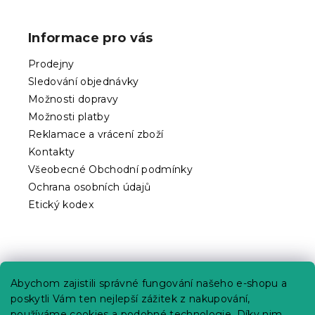
á
p
Informace pro vás
a
t
Prodejny
í
Sledování objednávky
Možnosti dopravy
Možnosti platby
Reklamace a vrácení zboží
Kontakty
Všeobecné Obchodní podmínky
Ochrana osobních údajů
Etický kodex
Praktické informace
Abychom zajistili správné fungování našeho e-shopu a
Kariéra
poskytli Vám ten nejlepší zážitek z nakupování,
používáme cookies a podobné technologie. Díky nim