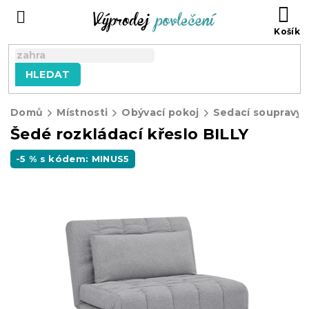
Přejít
NÁ
na
KO
obsah
HLEDAT
Domů
Místnosti
Obývací pokoj
Sedací soupravy
Šedé rozkládací křeslo BILLY
-5 % s kódem: MINUS5