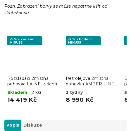
Pozn. Zobrazení barvy se může nepatrně lišit od
skutečnosti.
-5 % s kódem:
-5 % s kódem:
-5
MINUS5
MINUS5
MI
Rozkládací 2místná
Petrolejová 2místná
Bé
pohovka LAINE, zelená
pohovka AMBER
LINEA
po
12
03
Skladem
(2 ks)
3 týdny
3 
14 419 Kč
8 990 Kč
8
Popis
Diskuze