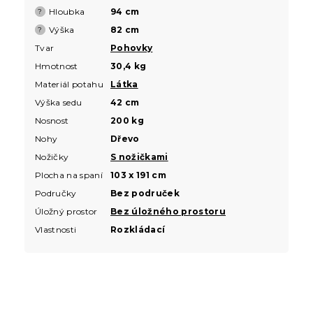
Hloubka
94 cm
?
Výška
82 cm
?
Tvar
Pohovky
Hmotnost
30,4 kg
Materiál potahu
Látka
Výška sedu
42 cm
Nosnost
200 kg
Nohy
Dřevo
Nožičky
S nožičkami
Plocha na spaní
103 x 191 cm
Područky
Bez područek
Úložný prostor
Bez úložného prostoru
Vlastnosti
Rozkládací
Z