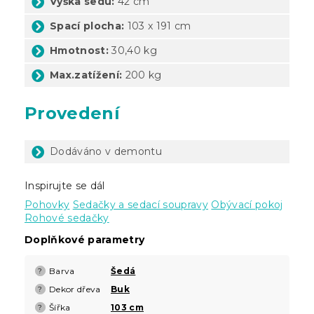
Výška sedu:
42 cm
Spací plocha:
103 x 191 cm
Hmotnost:
30,40 kg
Max.zatížení:
200 kg
Provedení
Dodáváno v demontu
Inspirujte se dál
Pohovky
Sedačky a sedací soupravy
Obývací pokoj
Rohové sedačky
Doplňkové parametry
Barva
Šedá
?
Dekor dřeva
Buk
?
Šířka
103 cm
?