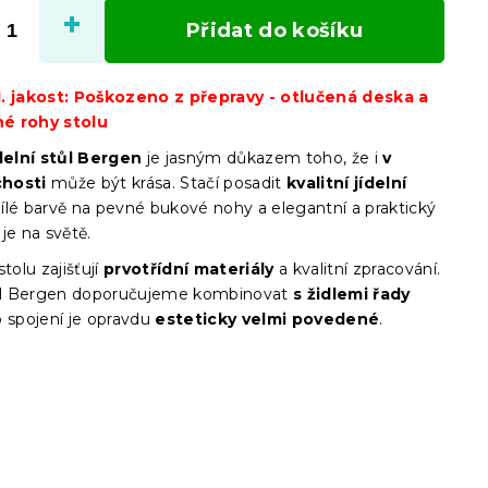
cena:
Přidat do košíku
. jakost: Poškozeno z přepravy - otlučená deska a
é rohy stolu
delní stůl Bergen
je jasným důkazem toho, že i
v
hosti
může být krása. Stačí posadit
kvalitní jídelní
ílé barvě na pevné bukové nohy a elegantní a praktický
l je na světě.
stolu zajišťují
prvotřídní materiály
a kvalitní zpracování.
tůl Bergen doporučujeme kombinovat
s židlemi řady
 spojení je opravdu
esteticky velmi povedené
.