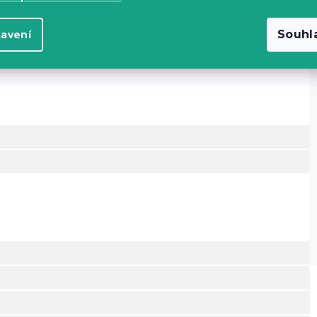
D
Souhl
tavení