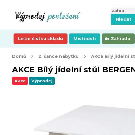
Přejít
na
obsah
Hledat
Letní čistka skladu
Místnosti
Zahrada
Domů
2. šance nábytku
AKCE Bílý jídelní stůl BERGEN
Akce
Výprodej