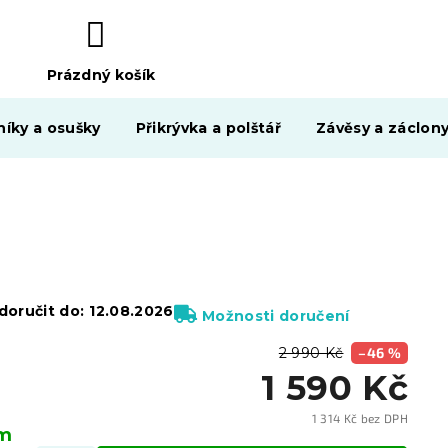
Prázdný košík
NÁKUPNÍ
KOŠÍK
níky a osušky
Přikrývka a polštář
Závěsy a záclon
oručit do:
12.08.2026
Možnosti doručení
2 990 Kč
–46 %
1 590 Kč
1 314 Kč bez DPH
em
Měrn