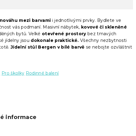
vnováhu mezi barvami
i jednotlivými prvky. Bydlete ve
čnost vás podmaní. Masivní nábytek,
kovové či skleněné
aděných bytů. Velké
otevřené prostory
bez tmavých
é jídelny jsou
dokonale praktické.
Všechny nezbytnosti
totě.
Jídelní stůl Bergen v bílé barvě
se nebojte ozvláštnit
u
Pro školky
Rodinné balení
ké informace