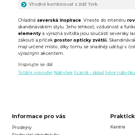
Vhodné kombinovat s židlí York.
Chladná
severská inspirace
. Vneste do interiéru
ro
skandinávském stylu. Jeho lehkost, vzdušnost a funk
elementy
a výrazná svítidla jsou součástí seversky l
zákoutí a příček
prostor opticky zvětší.
Skandinávsk
mají určené místo, díky tomu se snadněji udržují v čis
výrazným akcentem.
Inspirujte se dál
Totální výprodej
Nábytek
Scandi - sklad
Série nábytk
Z
á
p
Informace pro vás
Praktic
a
t
Kariéra
Prodejny
í
Sledování objednávky