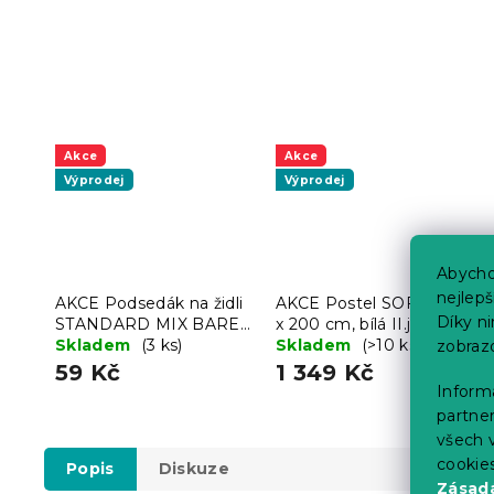
Akce
Akce
Výprodej
Výprodej
Abycho
nejlep
AKCE Podsedák na židli
AKCE Postel SOFIA 120
Díky n
STANDARD MIX BAREV
x 200 cm, bílá II.jakost
II. jakost
Skladem
(3 ks)
Skladem
(>10 ks)
zobraz
59 Kč
1 349 Kč
Informa
partner
všech v
cookie
Popis
Diskuze
Zásadá