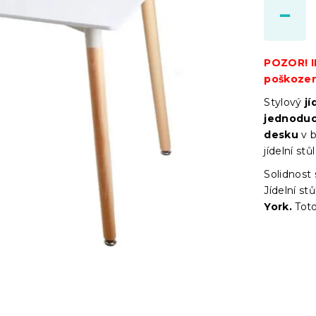
POZOR! II
poškozen
Stylový
jí
jednoduc
desku
v b
jídelní stů
Solidnost 
Jídelní s
York.
Toto