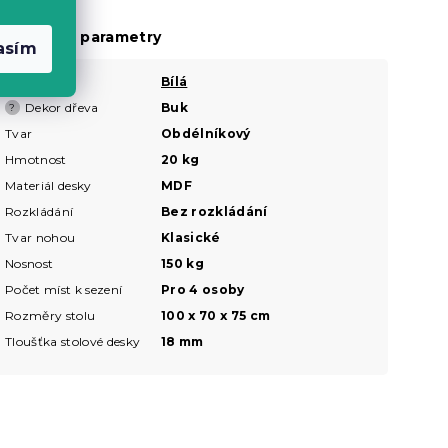
oplňkové parametry
asím
Barva
Bílá
?
Dekor dřeva
Buk
?
Tvar
Obdélníkový
Hmotnost
20 kg
Materiál desky
MDF
Rozkládání
Bez rozkládání
Tvar nohou
Klasické
Nosnost
150 kg
Počet míst k sezení
Pro 4 osoby
Rozměry stolu
100 x 70 x 75 cm
Tloušťka stolové desky
18 mm