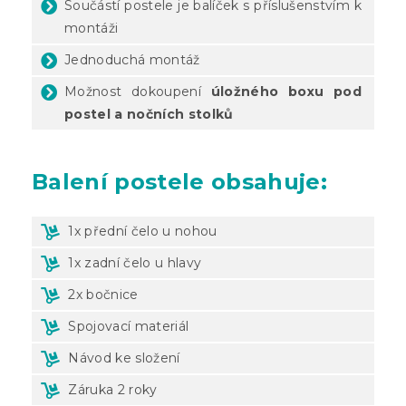
Součástí postele je balíček s příslušenstvím k
montáži
Jednoduchá montáž
Možnost dokoupení
úložného boxu pod
postel
a nočních stolků
Balení
postele obsahuje:
1x přední čelo u nohou
1x zadní čelo u hlavy
2x bočnice
Spojovací materiál
Návod ke složení
Záruka 2 roky