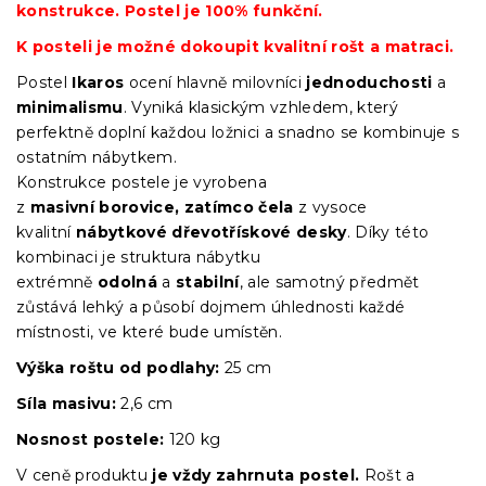
konstrukce. Postel je 100% funkční.
K posteli je možné dokoupit kvalitní rošt a matraci.
Postel
Ikaros
ocení hlavně milovníci
jednoduchosti
a
minimalismu
. Vyniká klasickým vzhledem, který
perfektně doplní každou ložnici a snadno se kombinuje s
ostatním nábytkem.
Konstrukce postele je vyrobena
z
masivní
borovice,
zatímco čela
z vysoce
kvalitní
nábytkové dřevotřískové desky
. Díky této
kombinaci je struktura nábytku
extrémně
odolná
a
stabilní
, ale samotný předmět
zůstává lehký a působí dojmem úhlednosti každé
místnosti, ve které bude umístěn.
Výška roštu
od podlahy:
25 cm
Síla masivu:
2,6 cm
Nosnost postele:
120 kg
V ceně produktu
je vždy zahrnuta postel.
Rošt a