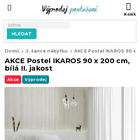
Přejít
NÁ
na
KO
obsah
HLEDAT
Domů
2. šance nábytku
AKCE Postel IKAROS 90 x 200 cm,
bílá II. jakost
Akce
Výprodej