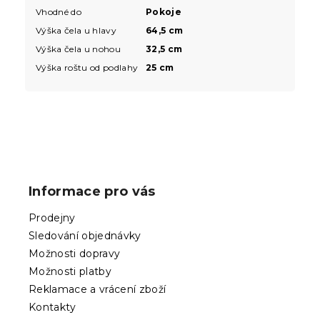
Vhodné do
Pokoje
Výška čela u hlavy
64,5 cm
Výška čela u nohou
32,5 cm
Výška roštu od podlahy
25 cm
Z
á
p
Informace pro vás
a
t
Prodejny
í
Sledování objednávky
Možnosti dopravy
Možnosti platby
Reklamace a vrácení zboží
Kontakty