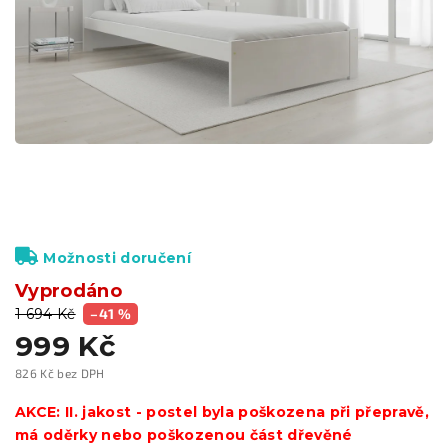
Možnosti doručení
Vyprodáno
1 694 Kč
–41 %
999 Kč
826 Kč bez DPH
Měrná
cena:
AKCE: II. jakost - postel byla poškozena při přepravě,
má oděrky nebo poškozenou část dřevěné