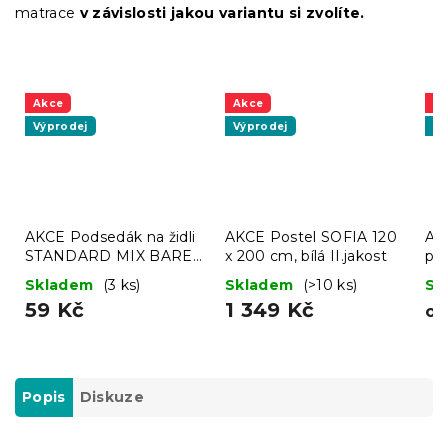
matrace
v závislosti jakou variantu si zvolíte.
Akce
Akce
A
Výprodej
Výprodej
Vý
AKCE Podsedák na židli
AKCE Postel SOFIA 120
AK
STANDARD MIX BAREV
x 200 cm, bílá II.jakost
pro
II. jakost
II.
Skladem
(3 ks)
Skladem
(>10 ks)
Sk
59 Kč
1 349 Kč
o
Popis
Diskuze