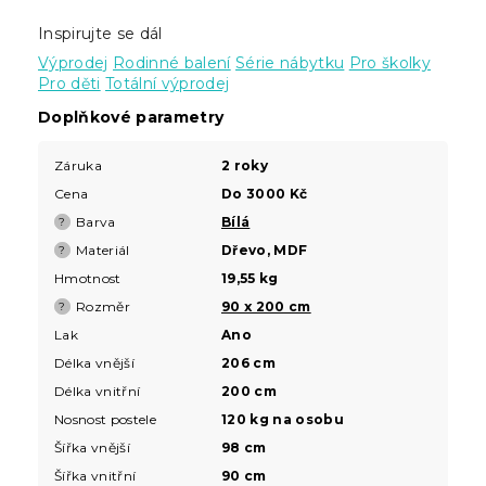
Inspirujte se dál
Výprodej
Rodinné balení
Série nábytku
Pro školky
Pro děti
Totální výprodej
Doplňkové parametry
Záruka
2 roky
Cena
Do 3000 Kč
Barva
Bílá
?
Materiál
Dřevo, MDF
?
Hmotnost
19,55 kg
Rozměr
90 x 200 cm
?
Lak
Ano
Délka vnější
206 cm
Délka vnitřní
200 cm
Nosnost postele
120 kg na osobu
Šířka vnější
98 cm
Šířka vnitřní
90 cm