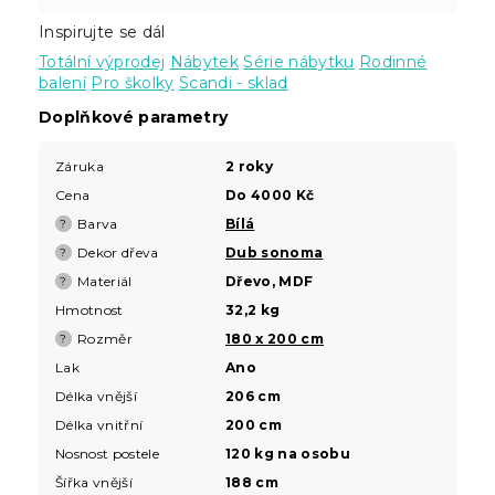
Inspirujte se dál
Totální výprodej
Nábytek
Série nábytku
Rodinné
balení
Pro školky
Scandi - sklad
Doplňkové parametry
Záruka
2 roky
Cena
Do 4000 Kč
Barva
Bílá
?
Dekor dřeva
Dub sonoma
?
Materiál
Dřevo, MDF
?
Hmotnost
32,2 kg
Rozměr
180 x 200 cm
?
Lak
Ano
Délka vnější
206 cm
Délka vnitřní
200 cm
Nosnost postele
120 kg na osobu
Šířka vnější
188 cm