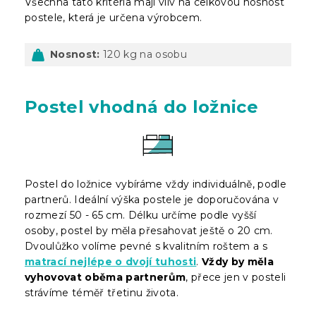
Všechna tato kritéria mají vliv na celkovou nosnost
postele, která je určena výrobcem.
Nosnost:
120 kg na osobu
Postel vhodná do ložnice
Postel do ložnice vybíráme vždy individuálně, podle
partnerů. Ideální výška postele je doporučována v
rozmezí 50 - 65 cm. Délku určíme podle vyšší
osoby, postel by měla přesahovat ještě o 20 cm.
Dvoulůžko volíme pevné s kvalitním roštem a s
matrací nejlépe o dvojí tuhosti
.
Vždy by měla
vyhovovat oběma partnerům
, přece jen v posteli
strávíme téměř třetinu života.