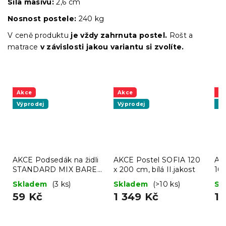
Síla masivu:
2,6 cm
Nosnost postele:
240 kg
V ceně produktu
je vždy zahrnuta postel.
Rošt a
matrace
v závislosti jakou variantu si zvolíte.
Akce
Akce
A
Výprodej
Výprodej
Vý
AKCE Podsedák na židli
AKCE Postel SOFIA 120
AK
STANDARD MIX BAREV
x 200 cm, bílá II.jakost
160
II. jakost
jak
Skladem
(3 ks)
Skladem
(>10 ks)
Sk
59 Kč
1 349 Kč
1 