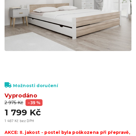
Možnosti doručení
Vyprodáno
2 975 Kč
–39 %
1 799 Kč
1 487 Kč bez DPH
Měrná
cena:
AKCE: II. jakost - postel byla poškozena při přepravě,