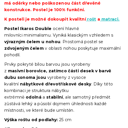
má oděrky nebo poškozenou část dřevěné
konstrukce. Postel je 100% funkční.
K posteli je možné dokoupit kvalitní
rošt
a
matraci.
Postel Ikaros
Double
ocení hlavně
milovníci minimalismu. Vyniká klasickým vzhledem s
výrazným čelem u nohou
. Prostorná postel se
zdvojeným čelem
v oblasti nohou poskytuje maximální
pohodlí.
Prvky pokryté bílou barvou jsou vyrobeny
z
masivní
borovice,
zatímco části desek v barvě
dubu sonoma jsou
vyrobeny z vysoce
kvalitní
nábytkové dřevotřískové desky
. Díky této
kombinaci je struktura nábytku
extrémně
odolná
a
stabilní
, ale samotný předmět
zůstává lehký a působí dojmem úhlednosti každé
místnosti, ve které bude umístěn.
Výška roštu
od podlahy:
25 cm