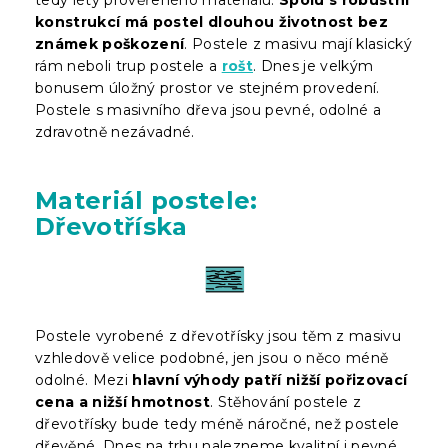
konstrukcí má postel dlouhou životnost bez
známek poškození
. Postele z masivu mají klasický
rám neboli trup postele a
rošt
. Dnes je velkým
bonusem úložný prostor ve stejném provedení.
Postele s masivního dřeva jsou pevné, odolné a
zdravotně nezávadné.
Materiál postele:
Dřevotříska
Postele vyrobené z dřevotřísky jsou těm z masivu
vzhledově velice podobné, jen jsou o něco méně
odolné. Mezi
hlavní výhody patří nižší pořizovací
cena a nižší hmotnost
. Stěhování postele z
dřevotřísky bude tedy méně náročné, než postele
dřevěné. Dnes na trhu nalezneme kvalitní i pevné