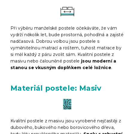
Při výběru manželské postele očekáváte, že vám
vydrží několik let, bude prostorná, pohodlná a zajisté
nadčasová. Dobrou volbou jsou postele s
vyměnitelnou matrací a roštem, tuhost matrace by
si měl každý z páru zvolit sám. Kvalitní postele z
masivu nebo čalouněné postele
jsou moderní a
stanou se vkusným doplňkem celé ložnice
.
Materiál postele: Masiv
Kvalitní postele z masivu jsou vyrobené nejčastěji z
dubového, bukového nebo borovicového dřeva,
tedy léty prověřeného materiálu.
Spolu s robustní