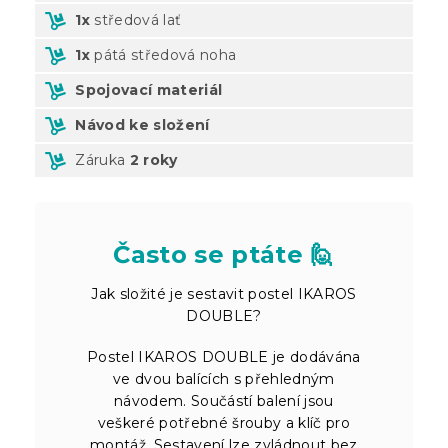
1x
středová lať
1x
pátá středová noha
Spojovací materiál
Návod ke složení
Záruka
2 roky
Často se ptáte 🙋
Jak složité je sestavit postel IKAROS
DOUBLE?
Postel IKAROS DOUBLE je dodávána
ve dvou balících s přehledným
návodem. Součástí balení jsou
veškeré potřebné šrouby a klíč pro
montáž. Sestavení lze zvládnout bez