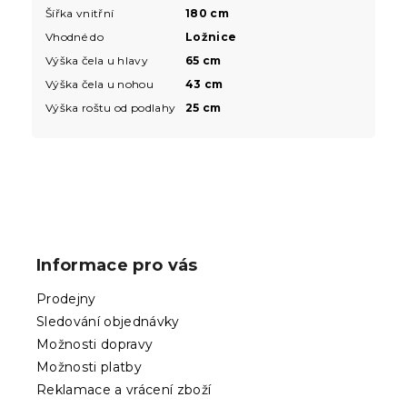
Šířka vnitřní
180 cm
Vhodné do
Ložnice
Výška čela u hlavy
65 cm
Výška čela u nohou
43 cm
Výška roštu od podlahy
25 cm
Z
á
p
Informace pro vás
a
t
Prodejny
í
Sledování objednávky
Možnosti dopravy
Možnosti platby
Reklamace a vrácení zboží