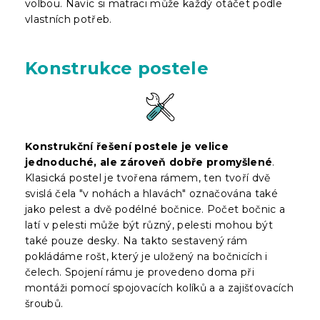
volbou. Navíc si matraci může každý otáčet podle
vlastních potřeb.
Konstrukce postele
Konstrukční řešení postele je velice
jednoduché, ale zároveň dobře promyšlené
.
Klasická postel je tvořena rámem, ten tvoří dvě
svislá čela "v nohách a hlavách" označována také
jako pelest a dvě podélné bočnice. Počet bočnic a
latí v pelesti může být různý, pelesti mohou být
také pouze desky. Na takto sestavený rám
pokládáme rošt, který je uložený na bočnicích i
čelech. Spojení rámu je provedeno doma při
montáži pomocí spojovacích kolíků a a zajišťovacích
šroubů.