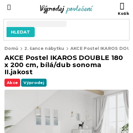
Přejít
NÁ
na
KO
obsah
HLEDAT
Domů
2. šance nábytku
AKCE Postel IKAROS DOUBLE 180
x 200 cm, bílá/dub sonoma
II.jakost
Akce
Výprodej