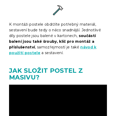
K montáži postele obdržíte potřebný materiál,
sestavení bude tedy o něco snadnější. Jednotlivé
díly postele jsou balené v kartonech,
součástí
balení jsou také šrouby, klíč pro montáž a
příslušenství
, samozřejmostí je také
návod k
použití postele
a sestavení.
JAK SLOŽIT POSTEL Z
MASIVU?