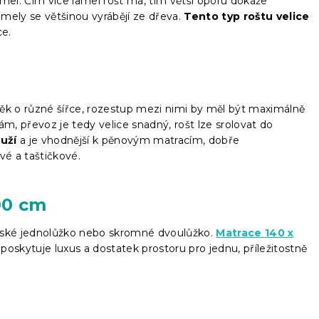
amel. Čím více lamel rošt má, tím větší oporu dokáže
mely se většinou vyrábějí ze dřeva.
Tento typ roštu velice
ce.
ěk o různé šířce, rozestup mezi nimi by měl být maximálně
ám, převoz je tedy velice snadný, rošt lze srolovat do
uží
a je vhodnější k pěnovým matracím, dobře
é a taštičkové.
00 cm
ovské jednolůžko nebo skromné dvoulůžko.
Matrace 140 x
poskytuje luxus a dostatek prostoru pro jednu, příležitostně