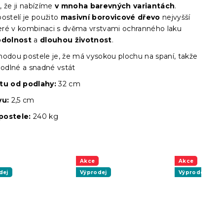
, že ji nabízíme
v mnoha barevných variantách
.
ostelí je použito
masivní borovicové dřevo
nejvyšší
které v kombinaci s dvěma vrstvami ochranného laku
odolnost
a
dlouhou životnost
.
hodou postele je, že má vysokou plochu na spaní, takže
hodlné a snadné vstát
štu
od podlahy:
32 cm
vu:
2,5 cm
postele:
240 kg
Akce
Akce
dej
Výprodej
Výprodej