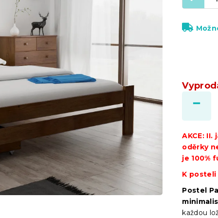
Možno
Vyprod
AKCE: II.
oděrky n
je 100% f
K posteli
Postel Pa
minimali
každou lo