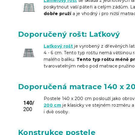
Lamelový rošt
se skládá z jednotlivých l
poskytnout vaší páteři a celým zádům. La
dobře pruží
a je vhodný i pro nižší matra
Doporučený rošt: Laťkový
Laťkový rošt
je vyrobený z dřevěných lat
4 - 6 cm. Tento typ roštu nemá většinou r
malého balíku.
Tento typ roštu méně pr
tvarovatelným nebo pod matrace pružinov
Doporučená matrace 140 x 2
Postele 140 x 200 cm poslouží jako obr
200 cm
je klasicky ve stejném rozměru a 
i dvě osoby.
Konstrukce postele