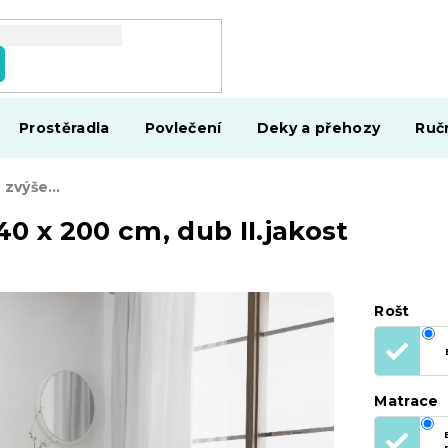
Prostěradla
Povlečení
Deky a přehozy
Ruč
AKCE Postel PARIS zvýšená 140 x 200 cm, dub II.jakost
0 x 200 cm, dub II.jakost
Rošt
Matrace