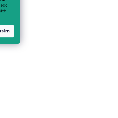
nebo
šich
asím