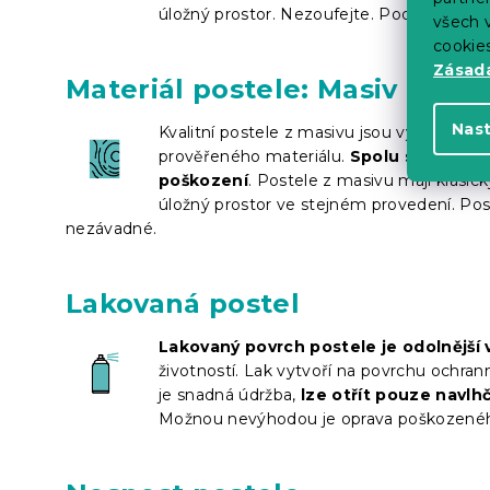
úložný prostor. Nezoufejte. Pod většinu kl
všech v
cookie
Zásadá
Materiál postele: Masiv
Nas
Kvalitní postele z masivu jsou vyrobené 
prověřeného materiálu.
Spolu s robustn
poškození
. Postele z masivu mají klasic
úložný prostor ve stejném provedení. Pos
nezávadné.
Lakovaná postel
Lakovaný povrch postele je odolnější
životností. Lak vytvoří na povrchu ochran
je snadná údržba,
lze otřít pouze navl
Možnou nevýhodou je oprava poškozeného 