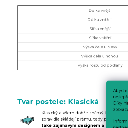
Délka vnější
Délka vnitřní
Šířka vnější
Šířka vnitřní
Výška čela u hlavy
Výška čela u nohou
Výška roštu od podlahy
Abycho
nejlep
Tvar postele: Klasická
Díky n
zobraz
Klasický a všem dobře známý tvar postele
zpravidla skládají z rámu, tedy pevného k
Informa
také zajímavým designem a různým 
partner