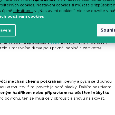
asických postelí lze pořídit
úložný vysouvací box
.
olitelných cookies.
Nastavení cookies
si můžete přizpůsobit 
s úplně
odmítnout
v „Nastavení cookies“. Více se dozvíte v na
ch používání cookies
Souhl
tavení
nejčastěji z dubového nebo bukového dřeva, tedy léty
í konstrukcí má postel dlouhou životnost bez známek
ký rám neboli trup postele a
rošt
. Dnes je velkým bonusem
tele s masivního dřeva jsou pevné, odolné a zdravotně
 vůči mechanickému poškrábání
, pevný a pyšní se dlouhou
nou vrstvu tzv. film, povrch je poté hladký. Dalším pozitivem
hčeným hadříkem nebo přípravkem na ošetření nábytku
.
povrchu, ten se musí celý obrousit a znovu nalakovat.