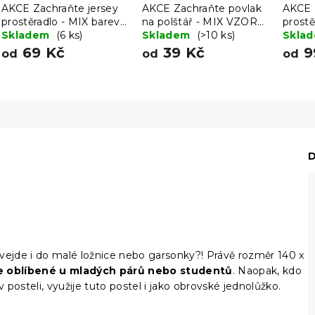
AKCE Zachraňte jersey
AKCE Zachraňte povlak
AKCE 
prostěradlo - MIX barev
na polštář - MIX VZORŮ
prostě
II. jakost
Skladem
(6 ks)
A BAREV II.jakost
Skladem
(>10 ks)
II. jak
Skla
69 Kč
39 Kč
9
od
od
od
D
vejde i do malé ložnice nebo garsonky?! Právě rozměr 140 x
e oblíbené u mladých párů nebo studentů
. Naopak, kdo
posteli, využije tuto postel i jako obrovské jednolůžko.