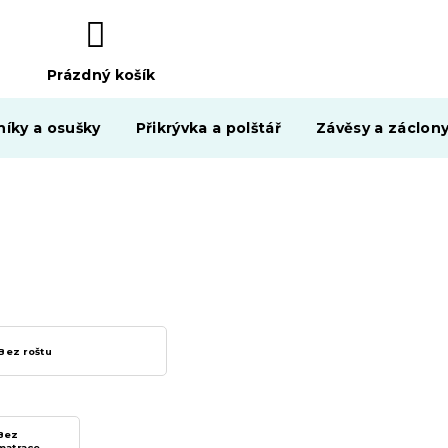
Prázdný košík
NÁKUPNÍ
KOŠÍK
níky a osušky
Přikrývka a polštář
Závěsy a záclon
Bez roštu
Bez
matrace