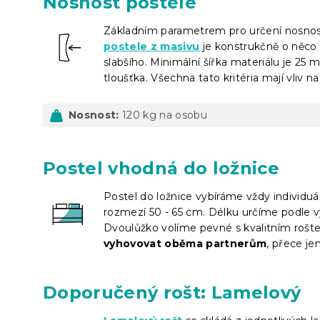
Nosnost postele
Základním parametrem pro určení nosnosti
postele z masivu
je konstrukčně o něco s
slabšího. Minimální šířka materiálu je 25 
tloušťka. Všechna tato kritéria mají vliv 
Nosnost:
120 kg na osobu
Postel vhodná do ložnice
Postel do ložnice vybíráme vždy individuá
rozmezí 50 - 65 cm. Délku určíme podle v
Dvoulůžko volíme pevné s kvalitním rošt
vyhovovat oběma partnerům
, přece je
Doporučený rošt: Lamelový