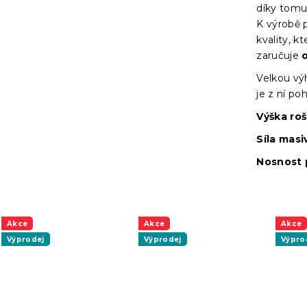
díky tomu
K výrobě p
kvality, 
zaručuje
Velkou vý
je z ní po
Výška ro
Síla masi
Nosnost 
Akce
Akce
Akce
Výprodej
Výprodej
Výpro