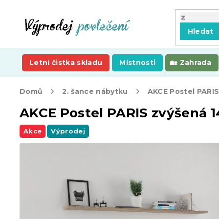
Přejít
na
obsah
Hledat
Letní čistka skladu
Místnosti
Zahrada
Domů
2. šance nábytku
AKCE Postel PARIS zvýšená 14
Akce
Výprodej