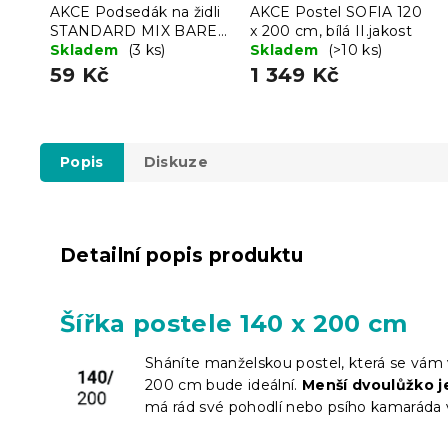
AKCE Podsedák na židli
AKCE Postel SOFIA 120
STANDARD MIX BAREV
x 200 cm, bílá II.jakost
II. jakost
Skladem
(3 ks)
Skladem
(>10 ks)
59 Kč
1 349 Kč
Popis
Diskuze
Detailní popis produktu
Šířka postele 140 x 200 cm
Sháníte manželskou postel, která se vám 
200 cm bude ideální.
Menší dvoulůžko j
má rád své pohodlí nebo psího kamaráda v 