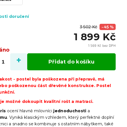
sti doručení
3 502 Kč
–45 %
1 899 Kč
1 569 Kč bez DPH
áno
Měrn
cena:
Přidat do košíku
 jakost - postel byla poškozena při přepravě, má
ebo poškozenou část dřevěné konstrukce. Postel
unkční.
 je možné dokoupit kvalitní rošt a matraci.
ris
ocení hlavně milovníci
jednoduchosti
a
smu
. Vyniká klasickým vzhledem, který perfektně doplní
žnici a snadno se kombinuje s ostatním nábytkem, také