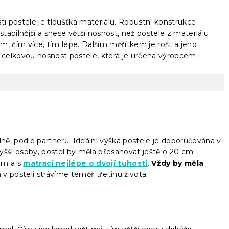
 postele je tloušťka materiálu. Robustní konstrukce
tabilnější a snese větší nosnost, než postele z materiálu
mm, čím více, tím lépe. Dalším měřítkem je rošt a jeho
na celkovou nosnost postele, která je určena výrobcem.
lně, podle partnerů. Ideální výška postele je doporučována v
yšší osoby, postel by měla přesahovat ještě o 20 cm.
em a s
matrací nejlépe o dvojí tuhosti
.
Vždy by měla
n v posteli strávíme téměř třetinu života.