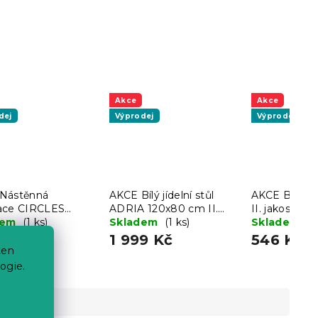
Akce
Akce
dej
Výprodej
Výprodej
Nástěnná
AKCE Bílý jídelní stůl
AKCE Bílá ž
ace CIRCLES
ADRIA 120x80 cm II.
II. jakost
 48x68 cm, bílá /
dem
(1 ks)
jakost
Skladem
(1 ks)
Skladem
(1
 II.jakost
Kč
1 999 Kč
546 Kč
ten
ogie.