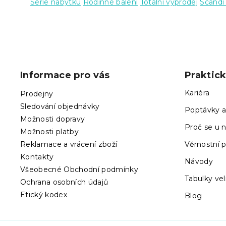
Série nábytku
Rodinné balení
Totální výprodej
Scandi 
Z
á
p
Informace pro vás
Praktic
a
t
Kariéra
Prodejny
í
Sledování objednávky
Poptávky a
Možnosti dopravy
Proč se u n
Možnosti platby
Reklamace a vrácení zboží
Věrnostní 
Kontakty
Návody
Všeobecné Obchodní podmínky
Tabulky vel
Ochrana osobních údajů
Etický kodex
Blog