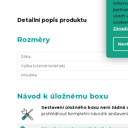
Informa
partner
všech v
Detailní popis produktu
cookie
Zásadá
Rozměry
Nas
Šířka
Výška (včetně koleček)
Hloubka
Návod k úložnému boxu
Sestavení úložného boxu není žádná 
prohlédnout kompletní návod k sestavení.