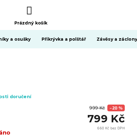
Prázdný košík
NÁKUPNÍ
KOŠÍK
níky a osušky
Přikrývka a polštář
Závěsy a záclon
sti doručení
999 Kč
–20 %
799 Kč
660 Kč bez DPH
áno
Měrn