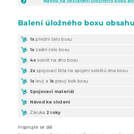
Návod na sestavení úložného boxu po
Balení
úložného boxu obsahu
1x
přední čelo boxu
1x
zadní čelo boxu
4x
sololit na dno boxu
2x
spojovací lišta na spojení sololitů dna boxu
1x
levý a
1x
pravý bok boxu
Spojovací materiál
Návod ke složení
Záruka
2 roky
Inspirujte se dál