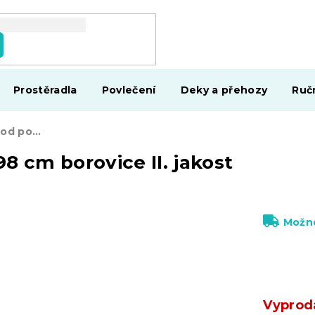
Prostěradla
Povlečení
Deky a přehozy
Ruč
AKCE Úložný box pod postel 98 cm borovice II. jakost
8 cm borovice II. jakost
Možno
Vyprod