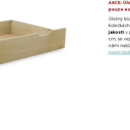
AKCE: Úlo
pouze es
Úložný bo
kolečkách
jakosti
v 
cm, se ve
námi nab
noční stol