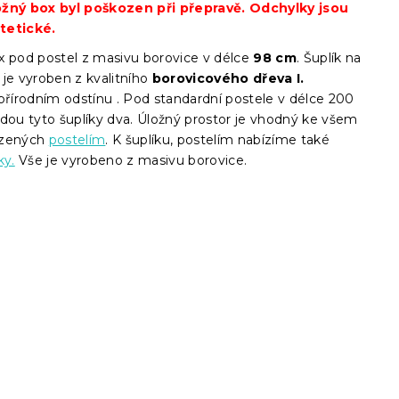
cena:
žný box byl poškozen při přepravě. Odchylky jsou
tetické.
x pod postel z masivu borovice v délce
98
cm
. Šuplík na
 je vyroben z kvalitního
borovicového dřeva I.
přírodním odstínu . Pod standardní postele v délce 200
jdou tyto šuplíky dva. Úložný prostor je vhodný ke všem
ízených
postelím
. K šuplíku, postelím nabízíme také
ky.
Vše je vyrobeno z masivu borovice.