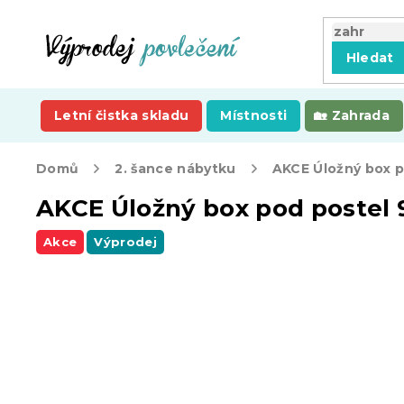
Přejít
na
obsah
Hledat
Letní čistka skladu
Místnosti
Zahrada
Domů
2. šance nábytku
AKCE Úložný box pod postel 9
Akce
Výprodej