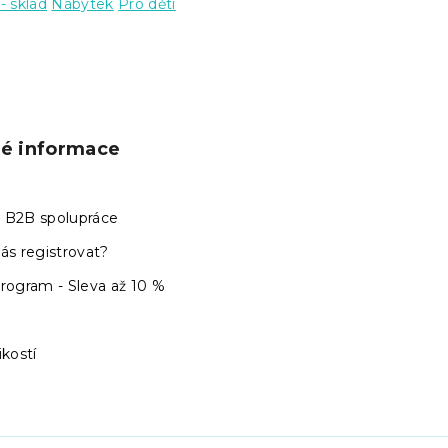
- sklad
Nábytek
Pro děti
ké informace
 B2B spolupráce
ás registrovat?
program - Sleva až 10 %
ikostí