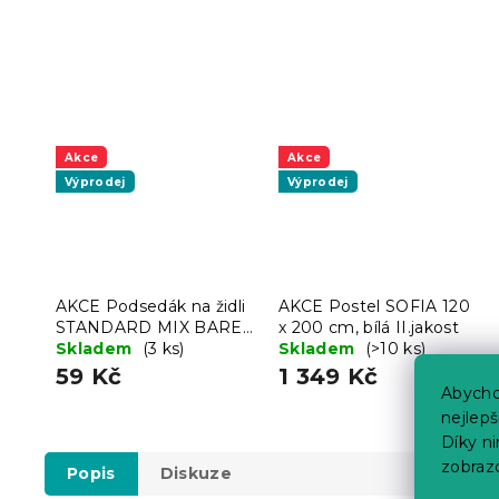
Akce
Akce
Výprodej
Výprodej
AKCE Podsedák na židli
AKCE Postel SOFIA 120
STANDARD MIX BAREV
x 200 cm, bílá II.jakost
II. jakost
Skladem
(3 ks)
Skladem
(>10 ks)
59 Kč
1 349 Kč
Abycho
nejlep
Díky n
zobraz
Popis
Diskuze