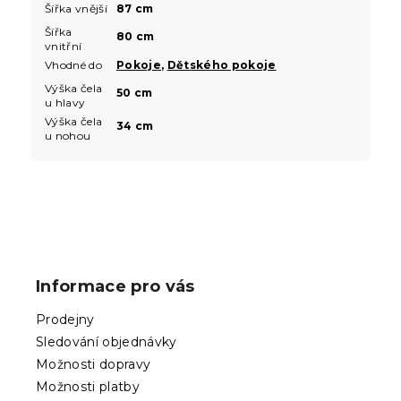
Šířka vnější
87 cm
Šířka
80 cm
vnitřní
Vhodné do
Pokoje
,
Dětského pokoje
Výška čela
50 cm
u hlavy
Výška čela
34 cm
u nohou
Z
á
p
Informace pro vás
a
t
Prodejny
í
Sledování objednávky
Možnosti dopravy
Možnosti platby