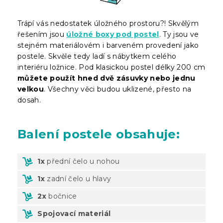
Trápí vás nedostatek úložného prostoru?! Skvělým
řešením jsou
úložné boxy pod postel
. Ty jsou ve
stejném materiálovém i barveném provedení jako
postele. Skvěle tedy ladí s nábytkem celého
interiéru ložnice. Pod klasickou postel délky 200 cm
můžete použít hned dvě zásuvky nebo jednu
velkou
. Všechny věci budou uklizené, přesto na
dosah.
Balení
postele obsahuje:
1x
přední čelo u nohou
1x
zadní čelo u hlavy
2x
bočnice
Spojovací materiál