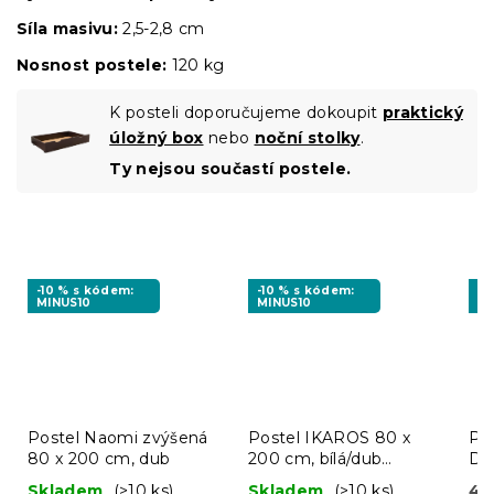
Síla masivu:
2,5-2,8 cm
Nosnost postele:
120 kg
K posteli doporučujeme dokoupit
praktický
úložný box
nebo
noční stolky
.
Ty nejsou součastí postele.
-10 % s kódem:
-10 % s kódem:
-1
MINUS10
MINUS10
MI
Postel Naomi zvýšená
Postel IKAROS 80 x
Po
80 x 200 cm, dub
200 cm, bílá/dub
DO
sonoma
bí
Skladem
(>10 ks)
Skladem
(>10 ks)
4 