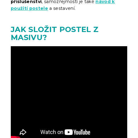
příslušenství
, samozřejmostí je také
návod k
použití postele
a sestavení.
JAK SLOŽIT POSTEL Z
MASIVU?