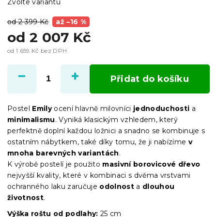
Zvolte variantu
od 2 399 Kč
až –16 %
od
2 007 Kč
od
1 659 Kč
bez DPH
Měrná
cena:
Přidat do košíku
Postel
Emily
ocení hlavně milovníci
jednoduchosti
a
minimalismu
. Vyniká klasickým vzhledem, který
perfektně doplní každou ložnici a snadno se kombinuje s
ostatním nábytkem, také díky tomu, že ji nabízíme
v
mnoha barevných variantách
.
K výrobě postelí je použito
masivní borovicové dřevo
nejvyšší kvality, které v kombinaci s dvěma vrstvami
ochranného laku zaručuje
odolnost
a
dlouhou
životnost
.
Výška roštu
od podlahy:
25 cm