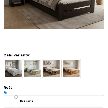
Další varianty:
Rošt
Bez roštu