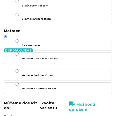
S laťkovým roštem
S lamelovým roštem
Matrace
Bez matrace
Matrace Coco Maxi 20 cm
Matrace Deluxe 10 cm
Matrace Sommera 18 cm
Můžeme doručit
Zvolte
Možnosti
do:
variantu
doručení