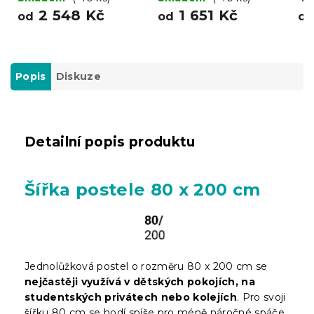
2 548 Kč
1 651 Kč
od
od
o
Popis
Diskuze
Detailní popis produktu
Šířka postele 80 x 200 cm
Jednolůžková postel o rozměru 80 x 200 cm se
nejčastěji využívá v dětských pokojích, na
studentských privátech nebo kolejích
. Pro svoji
šířku 80 cm se hodí spíše pro méně náročné spáče