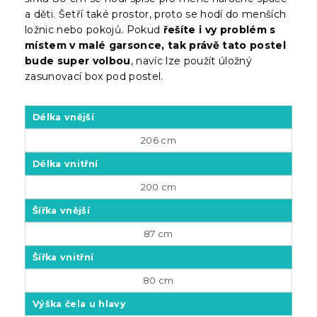
a děti. Šetří také prostor, proto se hodí do menších
ložnic nebo pokojů. Pokud
řešíte i vy problém s
místem v malé garsonce, tak právě tato postel
bude super volbou
, navíc lze použít úložný
zasunovací box pod postel.
Délka vnější
206 cm
Délka vnitřní
200 cm
Šířka vnější
87 cm
Šířka vnitřní
80 cm
Výška čela u hlavy