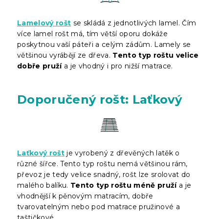
Lamelový rošt
se skládá z jednotlivých lamel. Čím
více lamel rošt má, tím větší oporu dokáže
poskytnou vaší páteři a celým zádům. Lamely se
většinou vyrábějí ze dřeva.
Tento typ roštu velice
dobře pruží
a je vhodný i pro nižší matrace.
Doporučený rošt: Laťkový
Laťkový rošt
je vyrobený z dřevěných latěk o
různé šířce. Tento typ roštu nemá většinou rám,
převoz je tedy velice snadný, rošt lze srolovat do
malého balíku.
Tento typ roštu méně pruží
a je
vhodnější k pěnovým matracím, dobře
tvarovatelným nebo pod matrace pružinové a
taštičkové.