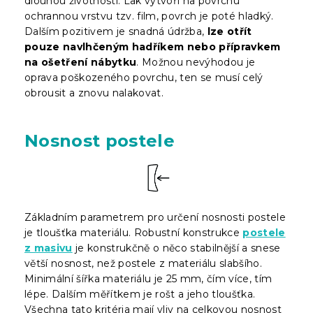
dlouhou životností. Lak vytvoří na povrchu
ochrannou vrstvu tzv. film, povrch je poté hladký.
Dalším pozitivem je snadná údržba,
lze otřít
pouze navlhčeným hadříkem nebo přípravkem
na ošetření nábytku
. Možnou nevýhodou je
oprava poškozeného povrchu, ten se musí celý
obrousit a znovu nalakovat.
Nosnost postele
Základním parametrem pro určení nosnosti postele
je tloušťka materiálu. Robustní konstrukce
postele
z masivu
je konstrukčně o něco stabilnější a snese
větší nosnost, než postele z materiálu slabšího.
Minimální šířka materiálu je 25 mm, čím více, tím
lépe. Dalším měřítkem je rošt a jeho tloušťka.
Všechna tato kritéria mají vliv na celkovou nosnost