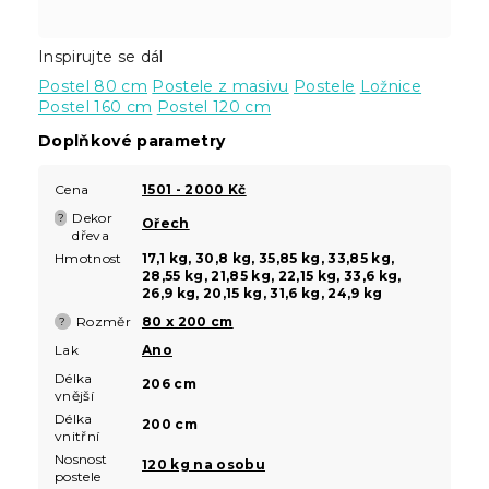
Inspirujte se dál
Postel 80 cm
Postele z masivu
Postele
Ložnice
Postel 160 cm
Postel 120 cm
Doplňkové parametry
Cena
1501 - 2000 Kč
Dekor
?
Ořech
dřeva
Hmotnost
17,1 kg, 30,8 kg, 35,85 kg, 33,85 kg,
28,55 kg, 21,85 kg, 22,15 kg, 33,6 kg,
26,9 kg, 20,15 kg, 31,6 kg, 24,9 kg
Rozměr
80 x 200 cm
?
Lak
Ano
Délka
206 cm
vnější
Délka
200 cm
vnitřní
Nosnost
120 kg na osobu
postele