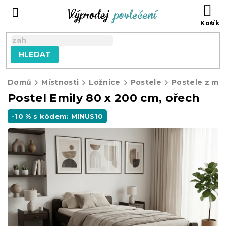
Přejít
NÁ
na
KO
obsah
HLEDAT
Domů
Místnosti
Ložnice
Postele
Postele z ma
Postel Emily 80 x 200 cm, ořech
-10 % s kódem: MINUS10