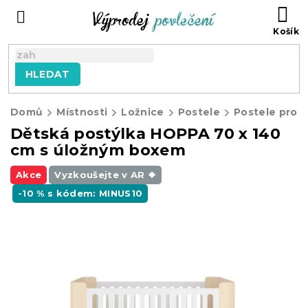
Přejít
NÁ
na
KO
obsah
HLEDAT
Domů
Místnosti
Ložnice
Postele
Postele pro d
Dětská postýlka HOPPA 70 x 140
cm s úložným boxem
Akce
Vyzkoušejte v AR ❖
-10 % s kódem: MINUS10