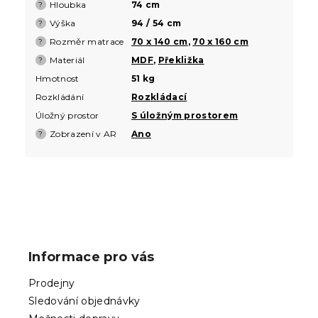
Hloubka
74 cm
?
Výška
94 / 54 cm
?
Rozměr matrace
70 x 140 cm
,
70 x 160 cm
?
Materiál
MDF
,
Překližka
?
Hmotnost
51 kg
Rozkládání
Rozkládací
Úložný prostor
S úložným prostorem
Zobrazení v AR
Ano
?
Z
á
p
Informace pro vás
a
t
Prodejny
í
Sledování objednávky