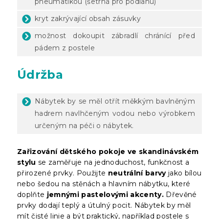
pneumatikou (šetrná pro podlahu)
kryt zakrývající obsah zásuvky
možnost dokoupit zábradlí chránící před
pádem z postele
Údržba
Nábytek by se měl otřít měkkým bavlněným
hadrem navlhčeným vodou nebo výrobkem
určeným na péči o nábytek.
Zařizování dětského pokoje ve skandinávském
stylu
se zaměřuje na jednoduchost, funkčnost a
přirozené prvky. Použijte
neutrální barvy
jako bílou
nebo šedou na stěnách a hlavním nábytku, které
doplňte
jemnými pastelovými akcenty.
Dřevěné
prvky dodají teplý a útulný pocit. Nábytek by měl
mít čisté linie a být praktický, například postele s