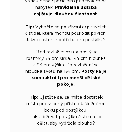
vodou nebo speciálním přípravkem na
nábytek.
Pravidelná údržba
zajišťuje dlouhou životnost.
Tip:
Vyhněte se používání agresivních
čistidel, která mohou poškodit povrch.
Jaký prostor je potřeba pro postýlku?
Před rozložením má postýlka
rozměry 74 cm šířka, 144 cm hloubka
a 94 cm výška. Po rozložení se
hloubka zvětší na 164 cm.
Postýlka je
kompaktní i pro menší dětské
pokoje.
Tip:
Ujistěte se, že máte dostatek
místa pro snadný přístup k úložnému
boxu pod postýlkou.
Jak udržovat postýlku čistou a co
dělat, aby vydržela dlouho?