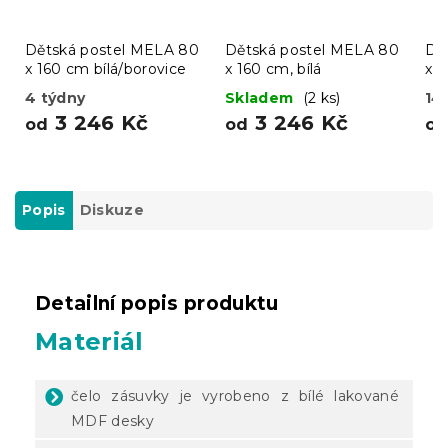
Dětská postel MELA 80
Dětská postel MELA 80
Dě
x 160 cm bílá/borovice
x 160 cm, bílá
x 1
4 týdny
Skladem
(2 ks)
14
3 246 Kč
3 246 Kč
od
od
o
Popis
Diskuze
Detailní popis produktu
Materiál
čelo zásuvky je vyrobeno z bílé lakované
MDF desky