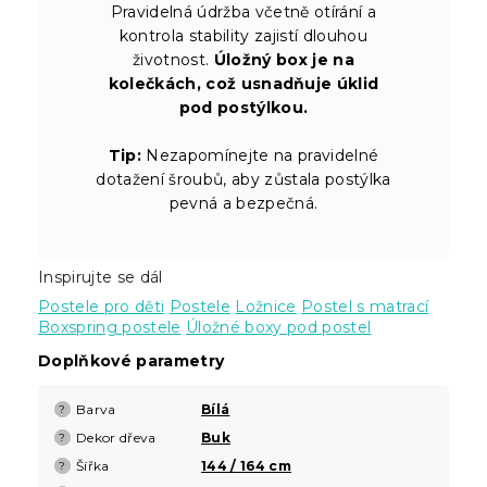
Pravidelná údržba včetně otírání a
kontrola stability zajistí dlouhou
životnost.
Úložný box je na
kolečkách, což usnadňuje úklid
pod postýlkou.
Tip:
Nezapomínejte na pravidelné
dotažení šroubů, aby zůstala postýlka
pevná a bezpečná.
Inspirujte se dál
Postele pro děti
Postele
Ložnice
Postel s matrací
Boxspring postele
Úložné boxy pod postel
Doplňkové parametry
Barva
Bílá
?
Dekor dřeva
Buk
?
Šířka
144 / 164 cm
?