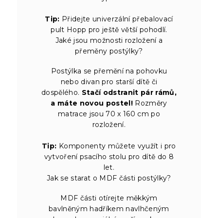
Tip:
Přidejte univerzální přebalovací
pult Hopp pro ještě větší pohodlí.
Jaké jsou možnosti rozložení a
přeměny postýlky?
Postýlka se přemění na pohovku
nebo divan pro starší dítě či
dospělého.
Stačí odstranit pár rámů,
a máte novou postel!
Rozměry
matrace jsou 70 x 160 cm po
rozložení.
Tip:
Komponenty můžete využít i pro
vytvoření psacího stolu pro dítě do 8
let.
Jak se starat o MDF části postýlky?
MDF části otírejte měkkým
bavlněným hadříkem navlhčeným