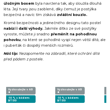
úložným boxem
byla navržena tak, aby sloužila dlouhá
léta. Její tvary jsou zaoblené, díky čemuž je postýlka
bezpečná a navíc tím získává
zvláštní kouzlo.
Kromě bezpečnosti a jedinečného designu tato postel
nabízí i další výhody.
Jakmile dítko ze své postýlky
vyroste, můžete ji snadno
přeměnit na pohodlnou
pohovku
, na které se pohodlně vyspí nejen větší dítě, ale
i puberťák či dospělý menších rozměrů.
Náš tip:
Nezapomeňte na zábradlí, které ochrání dítě
před pádem z postele
.
Vyzkoušejte v AR
Vyzkoušejte v AR
Vy
❖
❖
❖
-10 % s kódem:
-10 % s kódem:
-1
BTS10
BTS10
BT