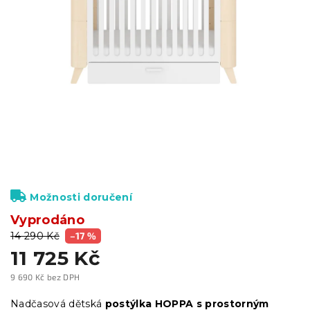
Možnosti doručení
Vyprodáno
14 290 Kč
–17 %
11 725 Kč
9 690 Kč bez DPH
Měrná
cena:
Nadčasová dětská
postýlka HOPPA s prostorným