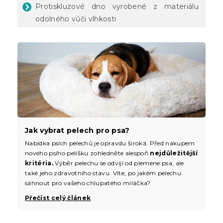
Protiskluzové dno vyrobené z materiálu
odolného vůči vlhkosti
Jak vybrat pelech pro psa?
Nabídka psích pelechů je opravdu široká. Před nákupem
nového psího pelíšku zohledněte alespoň
nejdůležitější
kritéria.
Výběr pelechu se odvíjí od plemene psa, ale
také jeho zdravotního stavu. Víte, po jakém pelechu
sáhnout pro vašeho chlupatého miláčka?
Přečíst celý článek