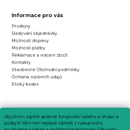
á
p
Informace pro vás
a
t
Prodejny
í
Sledování objednávky
Možnosti dopravy
Možnosti platby
Reklamace a vrácení zboží
Kontakty
Všeobecné Obchodní podmínky
Ochrana osobních údajů
Etický kodex
Praktické informace
Abychom zajistili správné fungování našeho e-shopu a
Kariéra
poskytli Vám ten nejlepší zážitek z nakupování,
používáme cookies a podobné technologie. Díky nim