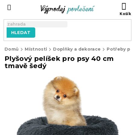
Přejít
NÁ
na
KO
obsah
HLEDAT
Domů
Místnosti
Doplňky a dekorace
Potřeby pro
Plyšový pelíšek pro psy 40 cm
tmavě šedý