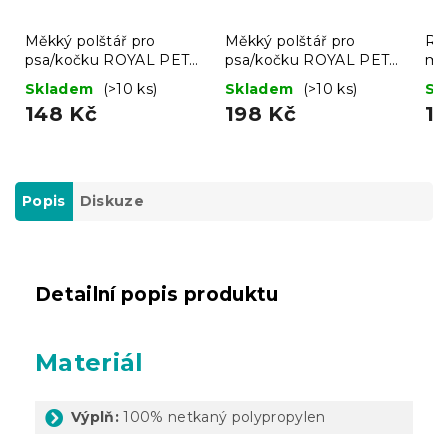
Měkký polštář pro
Měkký polštář pro
Ru
psa/kočku ROYAL PET
psa/kočku ROYAL PET
ma
75x60 cm, černý
75x60 cm, vzorovaný
80
Skladem
(>10 ks)
Skladem
(>10 ks)
Sk
148 Kč
198 Kč
11
Popis
Diskuze
Detailní popis produktu
Materiál
Výplň:
100% netkaný polypropylen