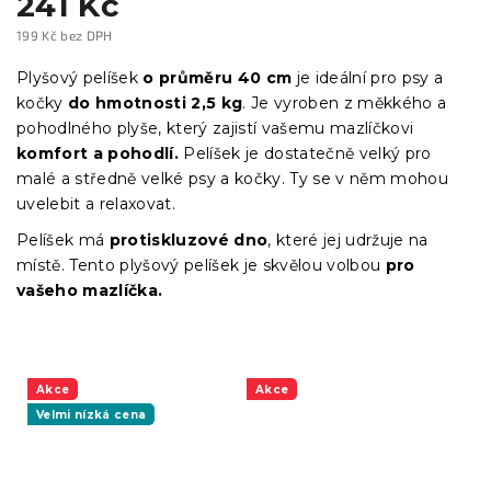
241 Kč
199 Kč bez DPH
Měrná
cena:
Plyšový pelíšek
o průměru 40 cm
je ideální pro psy a
kočky
do hmotnosti 2,5 kg
. Je vyroben z měkkého a
pohodlného plyše, který zajistí vašemu mazlíčkovi
komfort a pohodlí.
Pelíšek je dostatečně velký pro
malé a středně velké psy a kočky. Ty se v něm mohou
uvelebit a relaxovat.
Pelíšek má
protiskluzové dno
, které jej udržuje na
místě. Tento plyšový pelíšek je skvělou volbou
pro
vašeho mazlíčka.
Akce
Akce
Velmi nízká cena