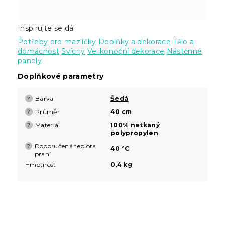
Inspirujte se dál
Potřeby pro mazlíčky
Doplňky a dekorace
Tělo a
domácnost
Svícny
Velikonoční dekorace
Nástěnné
panely
Doplňkové parametry
Barva
Šedá
?
Průměr
40 cm
?
Materiál
100% netkaný
?
polypropylen
Doporučená teplota
?
40 °C
praní
Hmotnost
0,4 kg
Z