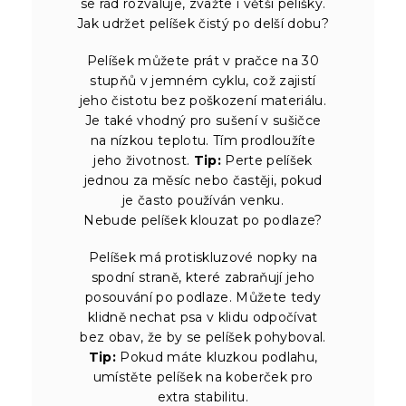
se rád rozvaluje, zvažte i větší pelíšky.
Jak udržet pelíšek čistý po delší dobu?
Pelíšek můžete prát v pračce na 30
stupňů v jemném cyklu, což zajistí
jeho čistotu bez poškození materiálu.
Je také vhodný pro sušení v sušičce
na nízkou teplotu. Tím prodloužíte
jeho životnost.
Tip:
Perte pelíšek
jednou za měsíc nebo častěji, pokud
je často používán venku.
Nebude pelíšek klouzat po podlaze?
Pelíšek má protiskluzové nopky na
spodní straně, které zabraňují jeho
posouvání po podlaze. Můžete tedy
klidně nechat psa v klidu odpočívat
bez obav, že by se pelíšek pohyboval.
Tip:
Pokud máte kluzkou podlahu,
umístěte pelíšek na koberček pro
extra stabilitu.