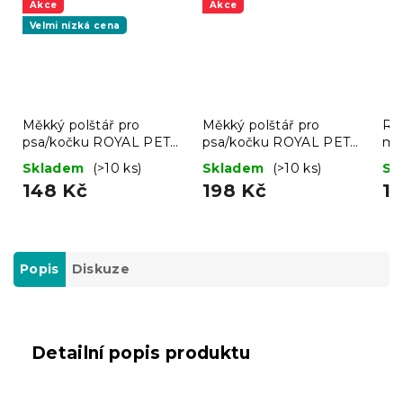
Akce
Akce
Velmi nízká cena
Měkký polštář pro
Měkký polštář pro
Ru
psa/kočku ROYAL PET
psa/kočku ROYAL PET
ma
75x60 cm, černý
75x60 cm, vzorovaný
80
Skladem
(>10 ks)
Skladem
(>10 ks)
Sk
148 Kč
198 Kč
11
Popis
Diskuze
Detailní popis produktu