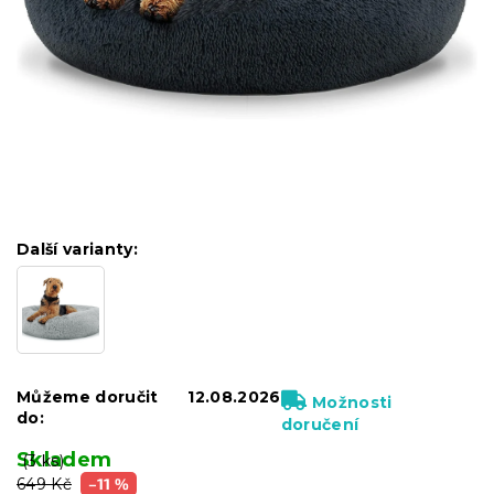
Další varianty:
Můžeme doručit
12.08.2026
Možnosti
do:
doručení
Skladem
(3 ks)
649 Kč
–11 %