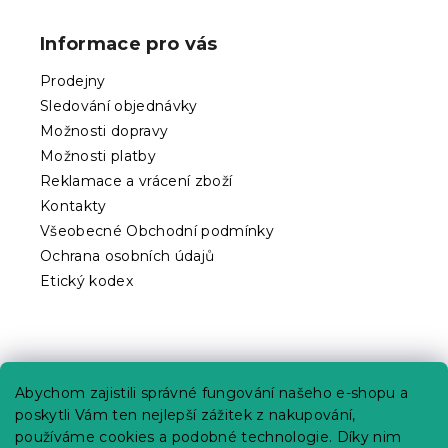
á
p
Informace pro vás
a
t
Prodejny
í
Sledování objednávky
Možnosti dopravy
Možnosti platby
Reklamace a vrácení zboží
Kontakty
Všeobecné Obchodní podmínky
Ochrana osobních údajů
Etický kodex
Praktické informace
Abychom zajistili správné fungování našeho e-shopu a
Kariéra
poskytli Vám ten nejlepší zážitek z nakupování,
používáme cookies a podobné technologie. Díky nim
Poptávky a B2B spolupráce