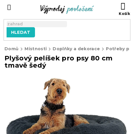
Přejít
NÁ
na
KO
obsah
HLEDAT
Domů
Místnosti
Doplňky a dekorace
Potřeby pro
Plyšový pelíšek pro psy 80 cm
tmavě šedý