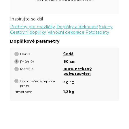
Inspirujte se dál
Potřeby pro mazlíčky
Doplňky a dekorace
Svícny
Cestovní doplňky
Vánoční dekorace
Fototapety
Doplňkové parametry
Barva
Šedá
?
Průměr
80 cm
?
Materiál
100% netkaný
?
polypropylen
Doporučená teplota
?
40 °C
praní
Hmotnost
1,2 kg
Z