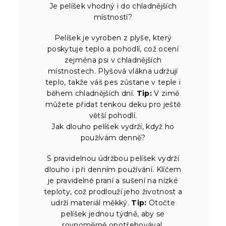
Je pelíšek vhodný i do chladnějších
místností?
Pelíšek je vyroben z plyše, který
poskytuje teplo a pohodlí, což ocení
zejména psi v chladnějších
místnostech. Plyšová vlákna udržují
teplo, takže váš pes zůstane v teple i
během chladnějších dní.
Tip:
V zimě
můžete přidat tenkou deku pro ještě
větší pohodlí.
Jak dlouho pelíšek vydrží, když ho
používám denně?
S pravidelnou údržbou pelíšek vydrží
dlouho i při denním používání. Klíčem
je pravidelné praní a sušení na nízké
teploty, což prodlouží jeho životnost a
udrží materiál měkký.
Tip:
Otočte
pelíšek jednou týdně, aby se
rovnoměrně opotřebovával.