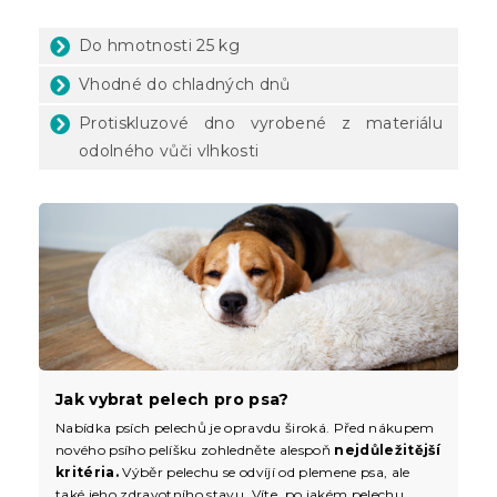
Do hmotnosti 25 kg
Vhodné do chladných dnů
Protiskluzové dno vyrobené z materiálu
odolného vůči vlhkosti
Jak vybrat pelech pro psa?
Nabídka psích pelechů je opravdu široká. Před nákupem
nového psího pelíšku zohledněte alespoň
nejdůležitější
kritéria.
Výběr pelechu se odvíjí od plemene psa, ale
také jeho zdravotního stavu. Víte, po jakém pelechu