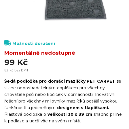
Možnosti doručení
Momentálně nedostupné
99 Kč
82 Kč bez DPH
Měrná
cena:
Šedá podložka pro domácí mazlíčky PET CARPET
se
stane nepostradatelným doplňkem pro všechny
chovatelé psů nebo kočiček v domácnosti. Inovativní
řešení pro všechny milovníky mazlíčků potěší vysokou
funkčností a jedinečným
designem s tlapičkami.
Plastová podložka o
velikosti 30 x 39 cm
snadno přilne
k podlaze a udrží vše na svém místě.