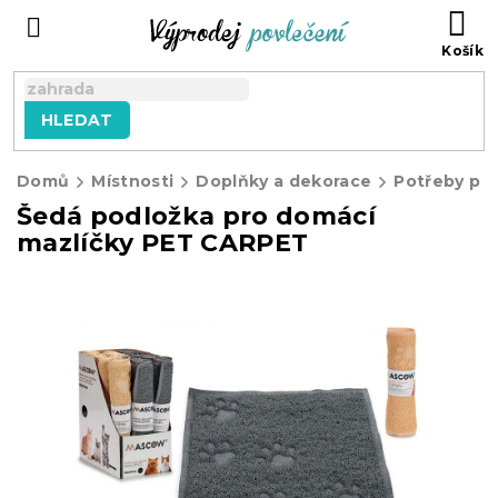
Přejít
NÁ
na
KO
obsah
HLEDAT
Domů
Místnosti
Doplňky a dekorace
Potřeby pro
Šedá podložka pro domácí
mazlíčky PET CARPET