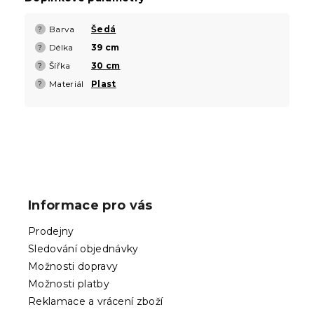
Barva
Šedá
?
Délka
39 cm
?
Šířka
30 cm
?
Materiál
Plast
?
Z
á
p
Informace pro vás
a
t
Prodejny
í
Sledování objednávky
Možnosti dopravy
Možnosti platby
Reklamace a vrácení zboží