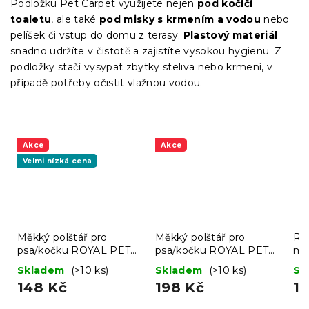
Podložku Pet Carpet využijete nejen
pod kočičí
toaletu
, ale také
pod misky s krmením a vodou
nebo
pelíšek či vstup do domu z terasy.
Plastový materiál
snadno udržíte v čistotě a zajistíte vysokou hygienu. Z
podložky stačí vysypat zbytky steliva nebo krmení, v
případě potřeby očistit vlažnou vodou.
Akce
Akce
Velmi nízká cena
Měkký polštář pro
Měkký polštář pro
Ru
psa/kočku ROYAL PET
psa/kočku ROYAL PET
ma
75x60 cm, černý
75x60 cm, vzorovaný
80
Skladem
(>10 ks)
Skladem
(>10 ks)
Sk
148 Kč
198 Kč
11